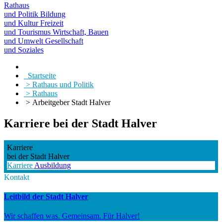
Rathaus
und Politik
Bildung
und Kultur
Freizeit
und Tourismus
Wirtschaft, Bauen
und Umwelt
Gesellschaft
und Soziales
Startseite
> Rathaus und Politik
> Rathaus
> Arbeitgeber Stadt Halver
Karriere bei der Stadt Halver
Karriere
bei der Stadt Halver
Karriere
Ausbildung
Kontakt
Leitbild der Stadt Halver
Wir schaffen was. Gemeinsam. Für Halver!