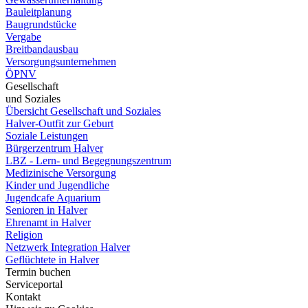
Bauleitplanung
Baugrundstücke
Vergabe
Breitbandausbau
Versorgungsunternehmen
ÖPNV
Gesellschaft
und Soziales
Übersicht Gesellschaft und Soziales
Halver-Outfit zur Geburt
Soziale Leistungen
Bürgerzentrum Halver
LBZ - Lern- und Begegnungszentrum
Medizinische Versorgung
Kinder und Jugendliche
Jugendcafe Aquarium
Senioren in Halver
Ehrenamt in Halver
Religion
Netzwerk Integration Halver
Geflüchtete in Halver
Termin buchen
Serviceportal
Kontakt