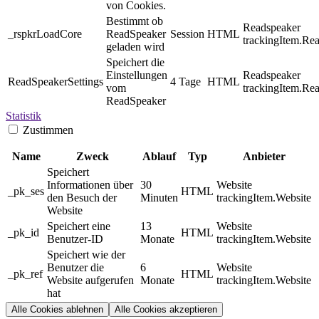
von Cookies.
Bestimmt ob
Readspeaker
_rspkrLoadCore
ReadSpeaker
Session
HTML
trackingItem.Re
geladen wird
Speichert die
Einstellungen
Readspeaker
ReadSpeakerSettings
4 Tage
HTML
vom
trackingItem.Re
ReadSpeaker
Statistik
Zustimmen
Name
Zweck
Ablauf
Typ
Anbieter
Speichert
Informationen über
30
Website
_pk_ses
HTML
den Besuch der
Minuten
trackingItem.Website
Website
Speichert eine
13
Website
_pk_id
HTML
Benutzer-ID
Monate
trackingItem.Website
Speichert wie der
Benutzer die
6
Website
_pk_ref
HTML
Website aufgerufen
Monate
trackingItem.Website
hat
Alle Cookies ablehnen
Alle Cookies akzeptieren