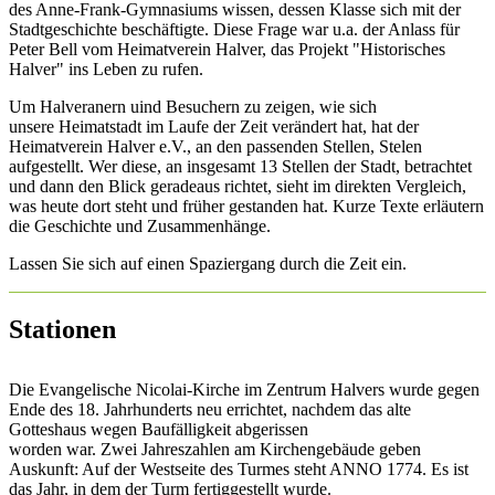
des Anne-Frank-Gymnasiums wissen, dessen Klasse sich mit der
Stadtgeschichte beschäftigte. Diese Frage war u.a. der Anlass für
Peter Bell vom Heimatverein Halver, das Projekt "Historisches
Halver" ins Leben zu rufen.
Um Halveranern uind Besuchern zu zeigen, wie sich
unsere Heimatstadt im Laufe der Zeit verändert hat, hat der
Heimatverein Halver e.V., an den passenden Stellen, Stelen
aufgestellt. Wer diese, an insgesamt 13 Stellen der Stadt, betrachtet
und dann den Blick geradeaus richtet, sieht im direkten Vergleich,
was heute dort steht und früher gestanden hat. Kurze Texte erläutern
die Geschichte und Zusammenhänge.
Lassen Sie sich auf einen Spaziergang durch die Zeit ein.
Stationen
Die Evangelische Nicolai-Kirche im Zentrum Halvers wurde gegen
Ende des 18. Jahrhunderts neu errichtet, nachdem das alte
Gotteshaus wegen Baufälligkeit abgerissen
worden war. Zwei Jahreszahlen am Kirchengebäude geben
Auskunft: Auf der Westseite des Turmes steht ANNO 1774. Es ist
das Jahr, in dem der Turm fertiggestellt wurde.