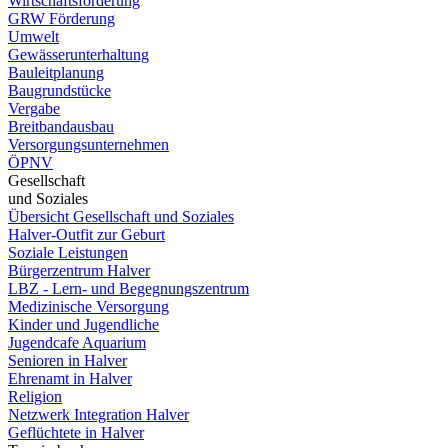
Wirtschaftsförderung
GRW Förderung
Umwelt
Gewässerunterhaltung
Bauleitplanung
Baugrundstücke
Vergabe
Breitbandausbau
Versorgungsunternehmen
ÖPNV
Gesellschaft
und Soziales
Übersicht Gesellschaft und Soziales
Halver-Outfit zur Geburt
Soziale Leistungen
Bürgerzentrum Halver
LBZ - Lern- und Begegnungszentrum
Medizinische Versorgung
Kinder und Jugendliche
Jugendcafe Aquarium
Senioren in Halver
Ehrenamt in Halver
Religion
Netzwerk Integration Halver
Geflüchtete in Halver