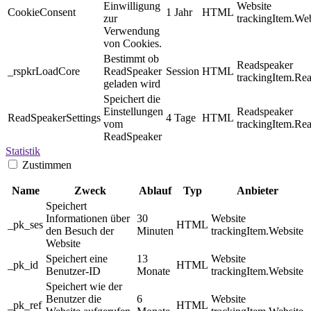
Einwilligung
Website
CookieConsent
1 Jahr
HTML
zur
trackingItem.Web
Verwendung
von Cookies.
Bestimmt ob
Readspeaker
_rspkrLoadCore
ReadSpeaker
Session
HTML
trackingItem.Re
geladen wird
Speichert die
Einstellungen
Readspeaker
ReadSpeakerSettings
4 Tage
HTML
vom
trackingItem.Re
ReadSpeaker
Statistik
Zustimmen
Name
Zweck
Ablauf
Typ
Anbieter
Speichert
Informationen über
30
Website
_pk_ses
HTML
den Besuch der
Minuten
trackingItem.Website
Website
Speichert eine
13
Website
_pk_id
HTML
Benutzer-ID
Monate
trackingItem.Website
Speichert wie der
Benutzer die
6
Website
_pk_ref
HTML