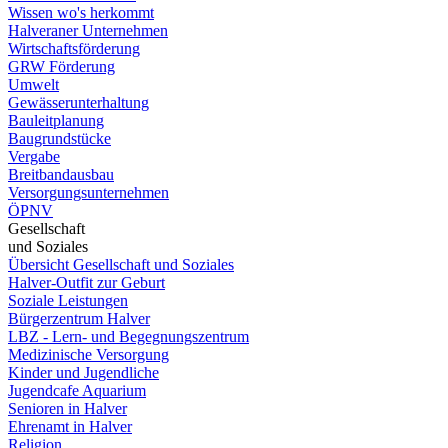
Wissen wo's herkommt
Halveraner Unternehmen
Wirtschaftsförderung
GRW Förderung
Umwelt
Gewässerunterhaltung
Bauleitplanung
Baugrundstücke
Vergabe
Breitbandausbau
Versorgungsunternehmen
ÖPNV
Gesellschaft
und Soziales
Übersicht Gesellschaft und Soziales
Halver-Outfit zur Geburt
Soziale Leistungen
Bürgerzentrum Halver
LBZ - Lern- und Begegnungszentrum
Medizinische Versorgung
Kinder und Jugendliche
Jugendcafe Aquarium
Senioren in Halver
Ehrenamt in Halver
Religion