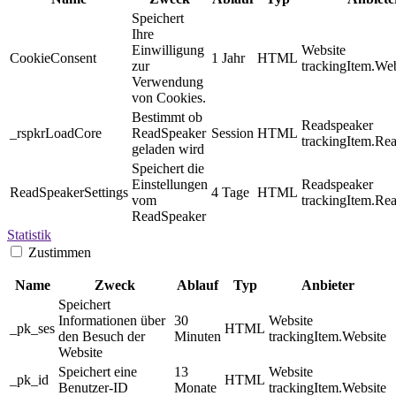
Speichert
Ihre
Einwilligung
Website
CookieConsent
1 Jahr
HTML
zur
trackingItem.Web
Verwendung
von Cookies.
Bestimmt ob
Readspeaker
_rspkrLoadCore
ReadSpeaker
Session
HTML
trackingItem.Re
geladen wird
Speichert die
Einstellungen
Readspeaker
ReadSpeakerSettings
4 Tage
HTML
vom
trackingItem.Re
ReadSpeaker
Statistik
Zustimmen
Name
Zweck
Ablauf
Typ
Anbieter
Speichert
Informationen über
30
Website
_pk_ses
HTML
den Besuch der
Minuten
trackingItem.Website
Website
Speichert eine
13
Website
_pk_id
HTML
Benutzer-ID
Monate
trackingItem.Website