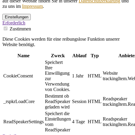
auf dieser Website finden Sie in unserer
Datenschutzerklärung
und
zu uns im
Impressum
.
Einstellungen
Erforderlich
Zustimmen
Diese Cookies werden für eine reibungslose Funktion unserer
Website benötigt.
Name
Zweck
Ablauf
Typ
Anbiete
Speichert
Ihre
Einwilligung
Website
CookieConsent
1 Jahr
HTML
zur
trackingItem.Web
Verwendung
von Cookies.
Bestimmt ob
Readspeaker
_rspkrLoadCore
ReadSpeaker
Session
HTML
trackingItem.Re
geladen wird
Speichert die
Einstellungen
Readspeaker
ReadSpeakerSettings
4 Tage
HTML
vom
trackingItem.Re
ReadSpeaker