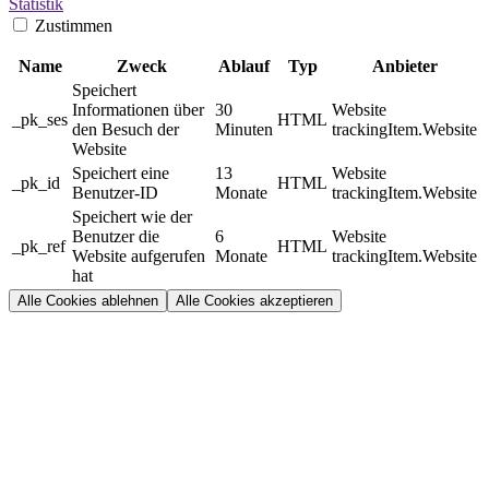
Statistik
Zustimmen
Name
Zweck
Ablauf
Typ
Anbieter
Speichert
Informationen über
30
Website
_pk_ses
HTML
den Besuch der
Minuten
trackingItem.Website
Website
Speichert eine
13
Website
_pk_id
HTML
Benutzer-ID
Monate
trackingItem.Website
Speichert wie der
Benutzer die
6
Website
_pk_ref
HTML
Website aufgerufen
Monate
trackingItem.Website
hat
Alle Cookies ablehnen
Alle Cookies akzeptieren