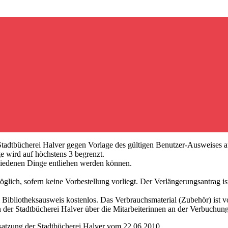
adtbücherei Halver gegen Vorlage des gültigen Benutzer-Ausweises a
e wird auf höchstens 3 begrenzt.
schiedenen Dinge entliehen werden können.
ich, sofern keine Vorbestellung vorliegt. Der Verlängerungsantrag ist v
 Bibliotheksausweis kostenlos. Das Verbrauchsmaterial (Zubehör) ist v
der Stadtbücherei Halver über die Mitarbeiterinnen an der Verbuchung
nsatzung der Stadtbücherei Halver vom 22.06.2010