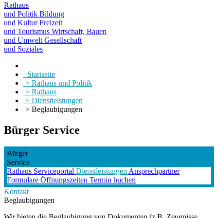
Rathaus
und Politik
Bildung
und Kultur
Freizeit
und Tourismus
Wirtschaft, Bauen
und Umwelt
Gesellschaft
und Soziales
Startseite
> Rathaus und Politik
> Rathaus
> Dienstleistungen
> Beglaubigungen
Bürger Service
Bürger
Service
Rathaus
Serviceportal
Dienstleistungen
Ansprechpartner
Formulare
Öffnungszeiten
Termin buchen
Kontakt
Beglaubigungen
Wir bieten die Beglaubigung von Dokumenten (z.B. Zeugnisse,