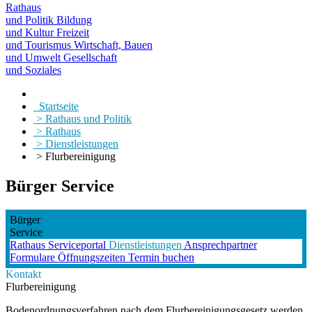
Rathaus
und Politik
Bildung
und Kultur
Freizeit
und Tourismus
Wirtschaft, Bauen
und Umwelt
Gesellschaft
und Soziales
Startseite
> Rathaus und Politik
> Rathaus
> Dienstleistungen
> Flurbereinigung
Bürger Service
Bürger
Service
Rathaus
Serviceportal
Dienstleistungen
Ansprechpartner
Formulare
Öffnungszeiten
Termin buchen
Kontakt
Flurbereinigung
Bodenordnungsverfahren nach dem Flurbereinigungsgesetz werden