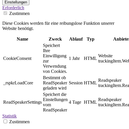
Einstellungen
Erforderlich
Zustimmen
Diese Cookies werden für eine reibungslose Funktion unserer
Website benötigt.
Name
Zweck
Ablauf
Typ
Anbiete
Speichert
Ihre
Einwilligung
Website
CookieConsent
1 Jahr
HTML
zur
trackingItem.Web
Verwendung
von Cookies.
Bestimmt ob
Readspeaker
_rspkrLoadCore
ReadSpeaker
Session
HTML
trackingItem.Re
geladen wird
Speichert die
Einstellungen
Readspeaker
ReadSpeakerSettings
4 Tage
HTML
vom
trackingItem.Re
ReadSpeaker
Statistik
Zustimmen