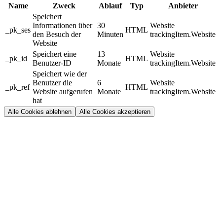
Name
Zweck
Ablauf
Typ
Anbieter
Speichert
Informationen über
30
Website
_pk_ses
HTML
den Besuch der
Minuten
trackingItem.Website
Website
Speichert eine
13
Website
_pk_id
HTML
Benutzer-ID
Monate
trackingItem.Website
Speichert wie der
Benutzer die
6
Website
_pk_ref
HTML
Website aufgerufen
Monate
trackingItem.Website
hat
Alle Cookies ablehnen
Alle Cookies akzeptieren