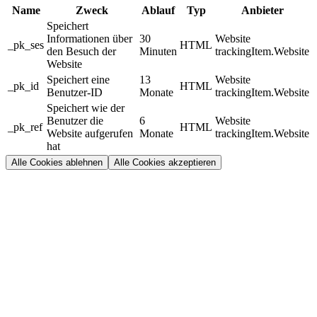
Name
Zweck
Ablauf
Typ
Anbieter
Speichert
Informationen über
30
Website
_pk_ses
HTML
den Besuch der
Minuten
trackingItem.Website
Website
Speichert eine
13
Website
_pk_id
HTML
Benutzer-ID
Monate
trackingItem.Website
Speichert wie der
Benutzer die
6
Website
_pk_ref
HTML
Website aufgerufen
Monate
trackingItem.Website
hat
Alle Cookies ablehnen
Alle Cookies akzeptieren