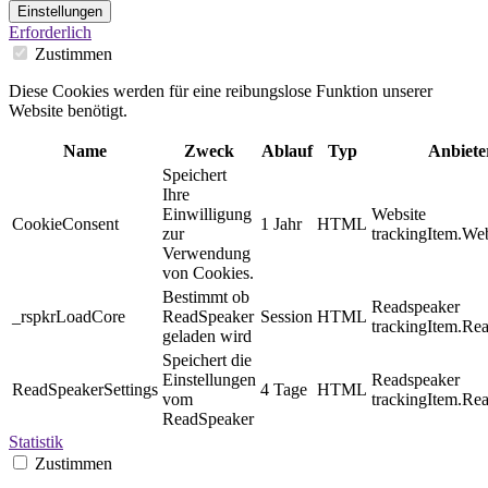
Einstellungen
Erforderlich
Zustimmen
Diese Cookies werden für eine reibungslose Funktion unserer
Website benötigt.
Name
Zweck
Ablauf
Typ
Anbiete
Speichert
Ihre
Einwilligung
Website
CookieConsent
1 Jahr
HTML
zur
trackingItem.Web
Verwendung
von Cookies.
Bestimmt ob
Readspeaker
_rspkrLoadCore
ReadSpeaker
Session
HTML
trackingItem.Re
geladen wird
Speichert die
Einstellungen
Readspeaker
ReadSpeakerSettings
4 Tage
HTML
vom
trackingItem.Re
ReadSpeaker
Statistik
Zustimmen