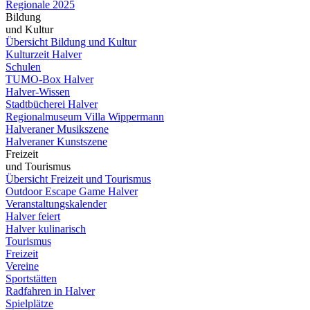
Regionale 2025
Bildung
und Kultur
Übersicht Bildung und Kultur
Kulturzeit Halver
Schulen
TUMO-Box Halver
Halver-Wissen
Stadtbücherei Halver
Regionalmuseum Villa Wippermann
Halveraner Musikszene
Halveraner Kunstszene
Freizeit
und Tourismus
Übersicht Freizeit und Tourismus
Outdoor Escape Game Halver
Veranstaltungskalender
Halver feiert
Halver kulinarisch
Tourismus
Freizeit
Vereine
Sportstätten
Radfahren in Halver
Spielplätze