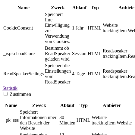
Name
Zweck
Ablauf
Typ
Anbiete
Speichert
Ihre
Einwilligung
Website
CookieConsent
1 Jahr
HTML
zur
trackingItem.Web
Verwendung
von Cookies.
Bestimmt ob
Readspeaker
_rspkrLoadCore
ReadSpeaker
Session
HTML
trackingItem.Re
geladen wird
Speichert die
Einstellungen
Readspeaker
ReadSpeakerSettings
4 Tage
HTML
vom
trackingItem.Re
ReadSpeaker
Statistik
Zustimmen
Name
Zweck
Ablauf
Typ
Anbieter
Speichert
Informationen über
30
Website
_pk_ses
HTML
den Besuch der
Minuten
trackingItem.Website
Website
Speichert eine
13
Website