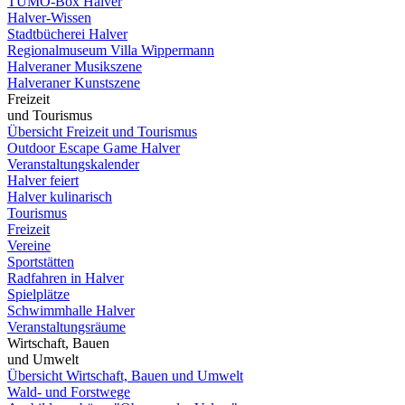
TUMO-Box Halver
Halver-Wissen
Stadtbücherei Halver
Regionalmuseum Villa Wippermann
Halveraner Musikszene
Halveraner Kunstszene
Freizeit
und Tourismus
Übersicht Freizeit und Tourismus
Outdoor Escape Game Halver
Veranstaltungskalender
Halver feiert
Halver kulinarisch
Tourismus
Freizeit
Vereine
Sportstätten
Radfahren in Halver
Spielplätze
Schwimmhalle Halver
Veranstaltungsräume
Wirtschaft, Bauen
und Umwelt
Übersicht Wirtschaft, Bauen und Umwelt
Wald- und Forstwege