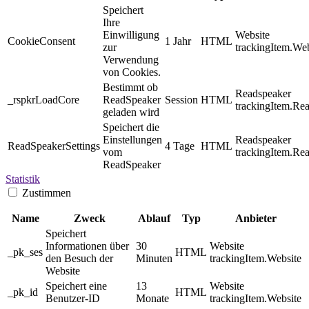
Speichert
Ihre
Einwilligung
Website
CookieConsent
1 Jahr
HTML
zur
trackingItem.Web
Verwendung
von Cookies.
Bestimmt ob
Readspeaker
_rspkrLoadCore
ReadSpeaker
Session
HTML
trackingItem.Re
geladen wird
Speichert die
Einstellungen
Readspeaker
ReadSpeakerSettings
4 Tage
HTML
vom
trackingItem.Re
ReadSpeaker
Statistik
Zustimmen
Name
Zweck
Ablauf
Typ
Anbieter
Speichert
Informationen über
30
Website
_pk_ses
HTML
den Besuch der
Minuten
trackingItem.Website
Website
Speichert eine
13
Website
_pk_id
HTML
Benutzer-ID
Monate
trackingItem.Website