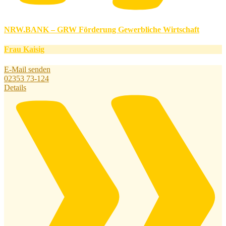
NRW.BANK – GRW Förderung Gewerbliche Wirtschaft
Frau Kaisig
E-Mail senden
02353 73-124
Details