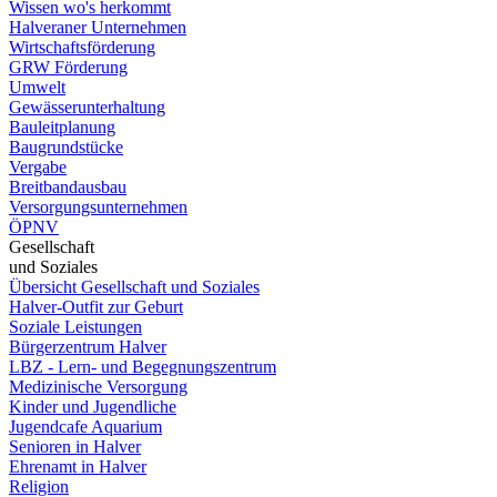
Wissen wo's herkommt
Halveraner Unternehmen
Wirtschaftsförderung
GRW Förderung
Umwelt
Gewässerunterhaltung
Bauleitplanung
Baugrundstücke
Vergabe
Breitbandausbau
Versorgungsunternehmen
ÖPNV
Gesellschaft
und Soziales
Übersicht Gesellschaft und Soziales
Halver-Outfit zur Geburt
Soziale Leistungen
Bürgerzentrum Halver
LBZ - Lern- und Begegnungszentrum
Medizinische Versorgung
Kinder und Jugendliche
Jugendcafe Aquarium
Senioren in Halver
Ehrenamt in Halver
Religion