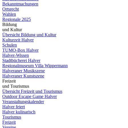
Bekanntmachungen
Ortsrecht
Wahlen
Regionale 2025
Bildung
und Kultur
Übersicht Bildung und Kultur
Kulturzeit Halver
Schulen
TUMO-Box Halver
Halver-Wissen
Stadtbücherei Halver
Regionalmuseum Villa Wippermann
Halveraner Musikszene
Halveraner Kunstszene
Freizeit
und Tourismus
Übersicht Freizeit und Tourismus
Outdoor Escape Game Halver
Veranstaltungskalender
Halver feiert
Halver kulinarisch
Tourismus
Freizeit
Vereine