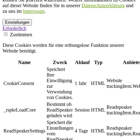
auf dieser Website finden Sie in unserer
Datenschutzerklärung
und
zu uns im
Impressum
.
Einstellungen
Erforderlich
Zustimmen
Diese Cookies werden für eine reibungslose Funktion unserer
Website benötigt.
Name
Zweck
Ablauf
Typ
Anbiete
Speichert
Ihre
Einwilligung
Website
CookieConsent
1 Jahr
HTML
zur
trackingItem.Web
Verwendung
von Cookies.
Bestimmt ob
Readspeaker
_rspkrLoadCore
ReadSpeaker
Session
HTML
trackingItem.Re
geladen wird
Speichert die
Einstellungen
Readspeaker
ReadSpeakerSettings
4 Tage
HTML
vom
trackingItem.Re
ReadSpeaker