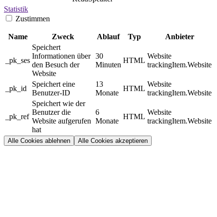
Statistik
Zustimmen
Name
Zweck
Ablauf
Typ
Anbieter
Speichert
Informationen über
30
Website
_pk_ses
HTML
den Besuch der
Minuten
trackingItem.Website
Website
Speichert eine
13
Website
_pk_id
HTML
Benutzer-ID
Monate
trackingItem.Website
Speichert wie der
Benutzer die
6
Website
_pk_ref
HTML
Website aufgerufen
Monate
trackingItem.Website
hat
Alle Cookies ablehnen
Alle Cookies akzeptieren