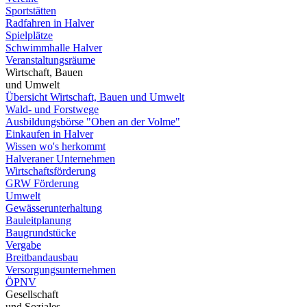
Sportstätten
Radfahren in Halver
Spielplätze
Schwimmhalle Halver
Veranstaltungsräume
Wirtschaft, Bauen
und Umwelt
Übersicht Wirtschaft, Bauen und Umwelt
Wald- und Forstwege
Ausbildungsbörse "Oben an der Volme"
Einkaufen in Halver
Wissen wo's herkommt
Halveraner Unternehmen
Wirtschaftsförderung
GRW Förderung
Umwelt
Gewässerunterhaltung
Bauleitplanung
Baugrundstücke
Vergabe
Breitbandausbau
Versorgungsunternehmen
ÖPNV
Gesellschaft
und Soziales