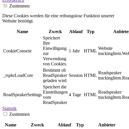
Erforderlich
Zustimmen
Diese Cookies werden für eine reibungslose Funktion unserer
Website benötigt.
Name
Zweck
Ablauf
Typ
Anbiete
Speichert
Ihre
Einwilligung
Website
CookieConsent
1 Jahr
HTML
zur
trackingItem.Web
Verwendung
von Cookies.
Bestimmt ob
Readspeaker
_rspkrLoadCore
ReadSpeaker
Session
HTML
trackingItem.Re
geladen wird
Speichert die
Einstellungen
Readspeaker
ReadSpeakerSettings
4 Tage
HTML
vom
trackingItem.Re
ReadSpeaker
Statistik
Zustimmen
Name
Zweck
Ablauf
Typ
Anbieter