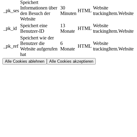
Speichert
Informationen über
30
Website
_pk_ses
HTML
den Besuch der
Minuten
trackingItem.Website
Website
Speichert eine
13
Website
_pk_id
HTML
Benutzer-ID
Monate
trackingItem.Website
Speichert wie der
Benutzer die
6
Website
_pk_ref
HTML
Website aufgerufen
Monate
trackingItem.Website
hat
Alle Cookies ablehnen
Alle Cookies akzeptieren