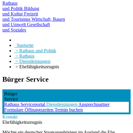
Rathaus
und Politik
Bildung
und Kultur
Freizeit
und Tourismus
Wirtschaft, Bauen
und Umwelt
Gesellschaft
und Soziales
Startseite
> Rathaus und Politik
> Rathaus
> Dienstleistungen
> Ehefähigkeitszeugnis
Bürger Service
Bürger
Service
Rathaus
Serviceportal
Dienstleistungen
Ansprechpartner
Formulare
Öffnungszeiten
Termin buchen
Kontakt
Ehefähigkeitszeugnis
Möchte ein deutscher Staatsangehöriger im Ausland die Ehe