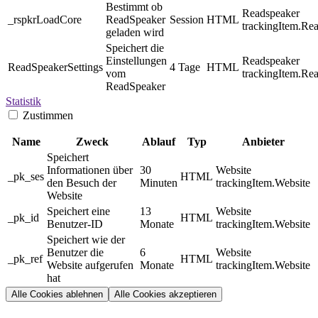
Bestimmt ob
Readspeaker
_rspkrLoadCore
ReadSpeaker
Session
HTML
trackingItem.Re
geladen wird
Speichert die
Einstellungen
Readspeaker
ReadSpeakerSettings
4 Tage
HTML
vom
trackingItem.Re
ReadSpeaker
Statistik
Zustimmen
Name
Zweck
Ablauf
Typ
Anbieter
Speichert
Informationen über
30
Website
_pk_ses
HTML
den Besuch der
Minuten
trackingItem.Website
Website
Speichert eine
13
Website
_pk_id
HTML
Benutzer-ID
Monate
trackingItem.Website
Speichert wie der
Benutzer die
6
Website
_pk_ref
HTML
Website aufgerufen
Monate
trackingItem.Website
hat
Alle Cookies ablehnen
Alle Cookies akzeptieren