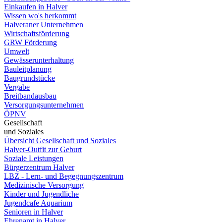
Einkaufen in Halver
Wissen wo's herkommt
Halveraner Unternehmen
Wirtschaftsförderung
GRW Förderung
Umwelt
Gewässerunterhaltung
Bauleitplanung
Baugrundstücke
Vergabe
Breitbandausbau
Versorgungsunternehmen
ÖPNV
Gesellschaft
und Soziales
Übersicht Gesellschaft und Soziales
Halver-Outfit zur Geburt
Soziale Leistungen
Bürgerzentrum Halver
LBZ - Lern- und Begegnungszentrum
Medizinische Versorgung
Kinder und Jugendliche
Jugendcafe Aquarium
Senioren in Halver
Ehrenamt in Halver