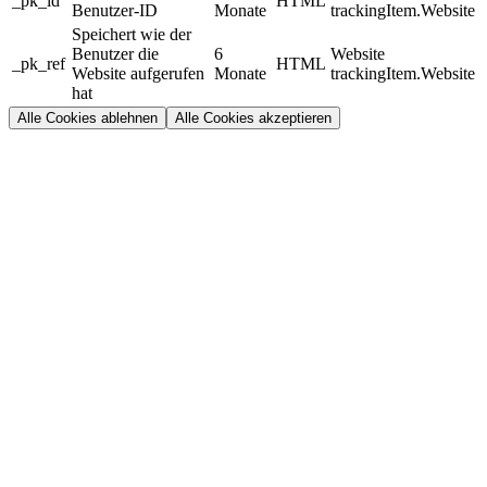
_pk_id
HTML
Benutzer-ID
Monate
trackingItem.Website
Speichert wie der
Benutzer die
6
Website
_pk_ref
HTML
Website aufgerufen
Monate
trackingItem.Website
hat
Alle Cookies ablehnen
Alle Cookies akzeptieren