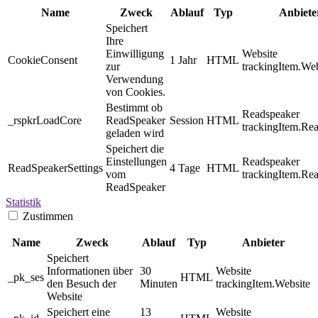
Name
Zweck
Ablauf
Typ
Anbiete
Speichert
Ihre
Einwilligung
Website
CookieConsent
1 Jahr
HTML
zur
trackingItem.Web
Verwendung
von Cookies.
Bestimmt ob
Readspeaker
_rspkrLoadCore
ReadSpeaker
Session
HTML
trackingItem.Re
geladen wird
Speichert die
Einstellungen
Readspeaker
ReadSpeakerSettings
4 Tage
HTML
vom
trackingItem.Re
ReadSpeaker
Statistik
Zustimmen
Name
Zweck
Ablauf
Typ
Anbieter
Speichert
Informationen über
30
Website
_pk_ses
HTML
den Besuch der
Minuten
trackingItem.Website
Website
Speichert eine
13
Website