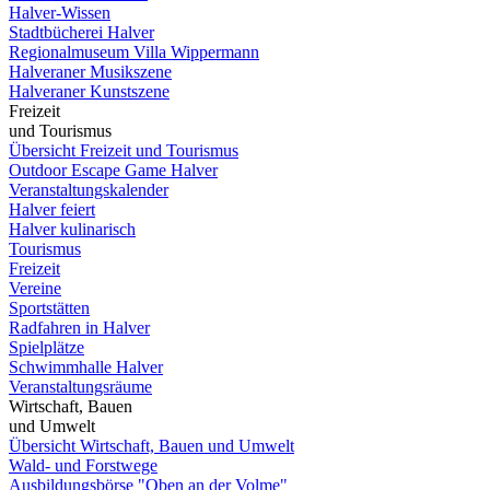
Halver-Wissen
Stadtbücherei Halver
Regionalmuseum Villa Wippermann
Halveraner Musikszene
Halveraner Kunstszene
Freizeit
und Tourismus
Übersicht Freizeit und Tourismus
Outdoor Escape Game Halver
Veranstaltungskalender
Halver feiert
Halver kulinarisch
Tourismus
Freizeit
Vereine
Sportstätten
Radfahren in Halver
Spielplätze
Schwimmhalle Halver
Veranstaltungsräume
Wirtschaft, Bauen
und Umwelt
Übersicht Wirtschaft, Bauen und Umwelt
Wald- und Forstwege
Ausbildungsbörse "Oben an der Volme"