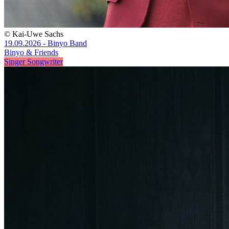
© Kai-Uwe Sachs
19.09.2026 - Binyo Band
Binyo & Friends
Singer Songwriter