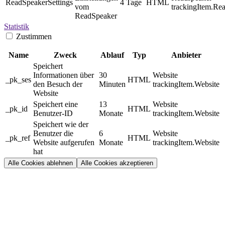
ReadSpeakerSettings
4 Tage
HTML
vom
trackingItem.Re
ReadSpeaker
Statistik
Zustimmen
Name
Zweck
Ablauf
Typ
Anbieter
Speichert
Informationen über
30
Website
_pk_ses
HTML
den Besuch der
Minuten
trackingItem.Website
Website
Speichert eine
13
Website
_pk_id
HTML
Benutzer-ID
Monate
trackingItem.Website
Speichert wie der
Benutzer die
6
Website
_pk_ref
HTML
Website aufgerufen
Monate
trackingItem.Website
hat
Alle Cookies ablehnen
Alle Cookies akzeptieren