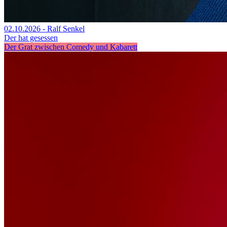
02.10.2026 - Ralf Senkel
Der hat gesessen
Der Grat zwischen Comedy und Kabarett