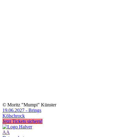
© Moritz "Mumpi" Künster
19.06.2027 - Brings
Kölschrock
Jetzt Tickets sichern!
A
A