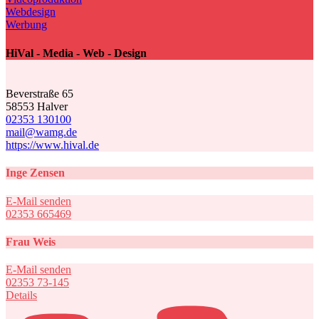
Webdesign
Werbung
HiVal - Media - Web - Design
Beverstraße 65
58553 Halver
02353 130100
mail@wamg.de
https://www.hival.de
Inge Zensen
E-Mail senden
02353 665469
Frau Weis
E-Mail senden
02353 73-145
Details