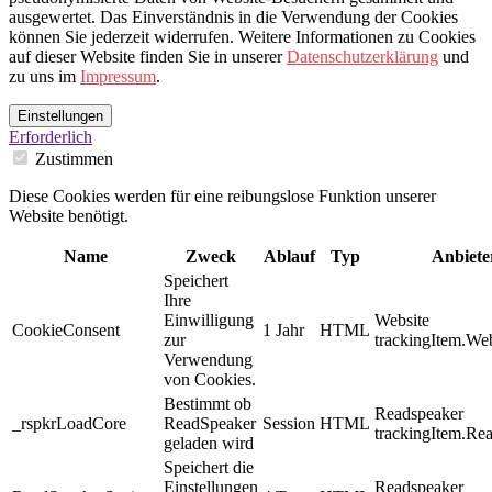
ausgewertet. Das Einverständnis in die Verwendung der Cookies
können Sie jederzeit widerrufen. Weitere Informationen zu Cookies
auf dieser Website finden Sie in unserer
Datenschutzerklärung
und
zu uns im
Impressum
.
Einstellungen
Erforderlich
Zustimmen
Diese Cookies werden für eine reibungslose Funktion unserer
Website benötigt.
Name
Zweck
Ablauf
Typ
Anbiete
Speichert
Ihre
Einwilligung
Website
CookieConsent
1 Jahr
HTML
zur
trackingItem.Web
Verwendung
von Cookies.
Bestimmt ob
Readspeaker
_rspkrLoadCore
ReadSpeaker
Session
HTML
trackingItem.Re
geladen wird
Speichert die
Einstellungen
Readspeaker