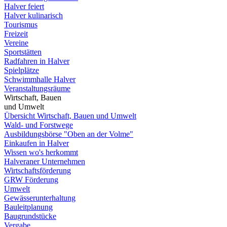
Halver feiert
Halver kulinarisch
Tourismus
Freizeit
Vereine
Sportstätten
Radfahren in Halver
Spielplätze
Schwimmhalle Halver
Veranstaltungsräume
Wirtschaft, Bauen
und Umwelt
Übersicht Wirtschaft, Bauen und Umwelt
Wald- und Forstwege
Ausbildungsbörse "Oben an der Volme"
Einkaufen in Halver
Wissen wo's herkommt
Halveraner Unternehmen
Wirtschaftsförderung
GRW Förderung
Umwelt
Gewässerunterhaltung
Bauleitplanung
Baugrundstücke
Vergabe