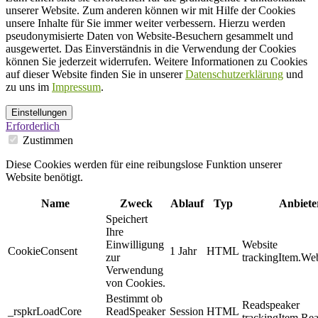
unserer Website. Zum anderen können wir mit Hilfe der Cookies
unsere Inhalte für Sie immer weiter verbessern. Hierzu werden
pseudonymisierte Daten von Website-Besuchern gesammelt und
ausgewertet. Das Einverständnis in die Verwendung der Cookies
können Sie jederzeit widerrufen. Weitere Informationen zu Cookies
auf dieser Website finden Sie in unserer
Datenschutzerklärung
und
zu uns im
Impressum
.
Einstellungen
Erforderlich
Zustimmen
Diese Cookies werden für eine reibungslose Funktion unserer
Website benötigt.
Name
Zweck
Ablauf
Typ
Anbiete
Speichert
Ihre
Einwilligung
Website
CookieConsent
1 Jahr
HTML
zur
trackingItem.Web
Verwendung
von Cookies.
Bestimmt ob
Readspeaker
_rspkrLoadCore
ReadSpeaker
Session
HTML
trackingItem.Re