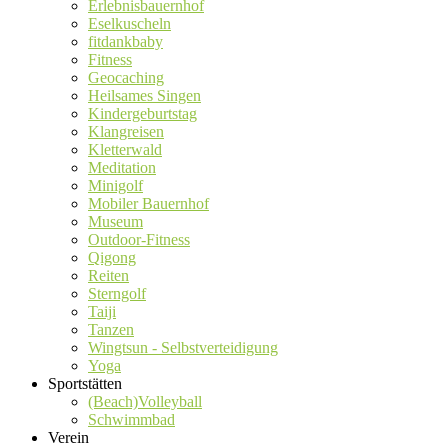
Erlebnisbauernhof
Eselkuscheln
fitdankbaby
Fitness
Geocaching
Heilsames Singen
Kindergeburtstag
Klangreisen
Kletterwald
Meditation
Minigolf
Mobiler Bauernhof
Museum
Outdoor-Fitness
Qigong
Reiten
Sterngolf
Taiji
Tanzen
Wingtsun - Selbstverteidigung
Yoga
Sportstätten
(Beach)Volleyball
Schwimmbad
Verein