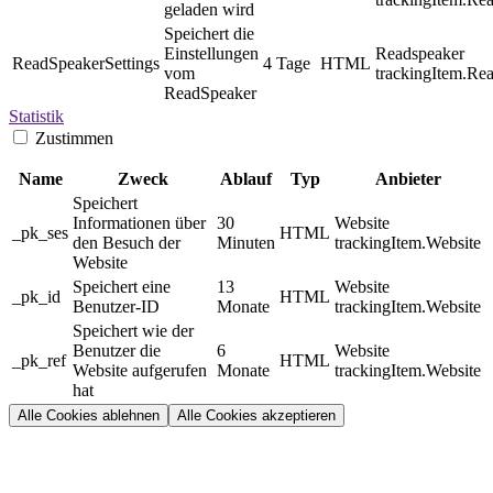
geladen wird
Speichert die
Einstellungen
Readspeaker
ReadSpeakerSettings
4 Tage
HTML
vom
trackingItem.Re
ReadSpeaker
Statistik
Zustimmen
Name
Zweck
Ablauf
Typ
Anbieter
Speichert
Informationen über
30
Website
_pk_ses
HTML
den Besuch der
Minuten
trackingItem.Website
Website
Speichert eine
13
Website
_pk_id
HTML
Benutzer-ID
Monate
trackingItem.Website
Speichert wie der
Benutzer die
6
Website
_pk_ref
HTML
Website aufgerufen
Monate
trackingItem.Website
hat
Alle Cookies ablehnen
Alle Cookies akzeptieren