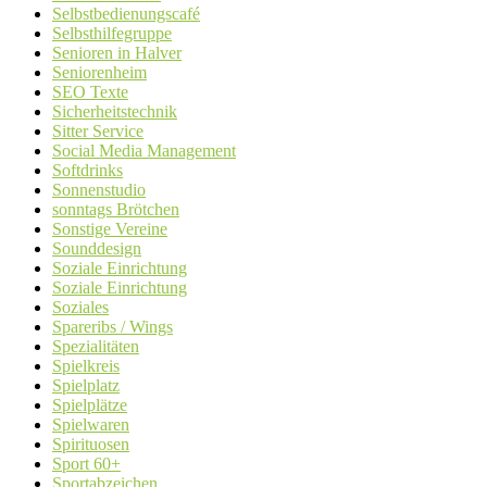
Selbstbedienungscafé
Selbsthilfegruppe
Senioren in Halver
Seniorenheim
SEO Texte
Sicherheitstechnik
Sitter Service
Social Media Management
Softdrinks
Sonnenstudio
sonntags Brötchen
Sonstige Vereine
Sounddesign
Soziale Einrichtung
Soziale Einrichtung
Soziales
Spareribs / Wings
Spezialitäten
Spielkreis
Spielplatz
Spielplätze
Spielwaren
Spirituosen
Sport 60+
Sportabzeichen