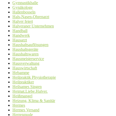
Gymnastikhalle
Gynäkologe
Hallenbosseln
Hals-Nasen-Ohrenarzt
Halver feiert
Halveraner Unternehmen
Handball
Handwerk
Hausarzt
Haushaltsauflösungen
Haushaltsgeräte
Haushaltswaren
Hausmeisterservice
Hausverwaltung
Hauswirtschaft
Hebamme
Heilpraktik Physiotherapie
Heilpraktiker
Heilsames Singen
Heimat.Liebe.Halver.
Heißmangel
Heizung, Klima & Sanitär
Hermes
Hermes Versand
Herrenmode