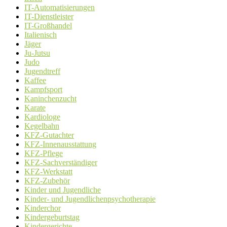
IT-Automatisierungen
IT-Dienstleister
IT-Großhandel
Italienisch
Jäger
Ju-Jutsu
Judo
Jugendtreff
Kaffee
Kampfsport
Kaninchenzucht
Karate
Kardiologe
Kegelbahn
KFZ-Gutachter
KFZ-Innenausstattung
KFZ-Pflege
KFZ-Sachverständiger
KFZ-Werkstatt
KFZ-Zubehör
Kinder und Jugendliche
Kinder- und Jugendlichenpsychotherapie
Kinderchor
Kindergeburtstag
Kindergerichte