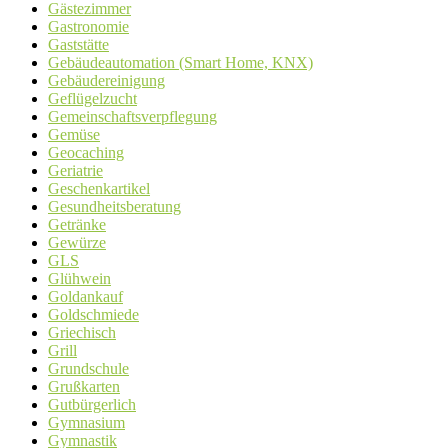
Gästezimmer
Gastronomie
Gaststätte
Gebäudeautomation (Smart Home, KNX)
Gebäudereinigung
Geflügelzucht
Gemeinschaftsverpflegung
Gemüse
Geocaching
Geriatrie
Geschenkartikel
Gesundheitsberatung
Getränke
Gewürze
GLS
Glühwein
Goldankauf
Goldschmiede
Griechisch
Grill
Grundschule
Grußkarten
Gutbürgerlich
Gymnasium
Gymnastik