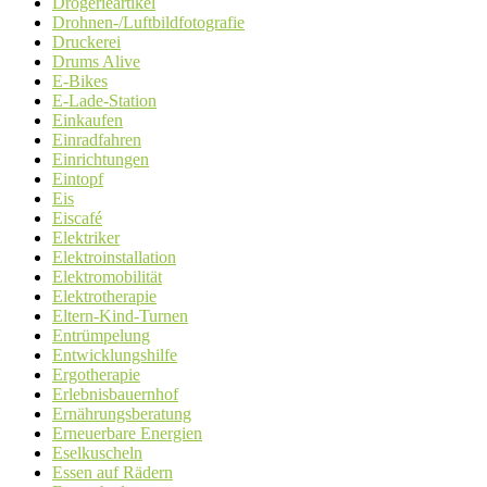
Drogerieartikel
Drohnen-/Luftbildfotografie
Druckerei
Drums Alive
E-Bikes
E-Lade-Station
Einkaufen
Einradfahren
Einrichtungen
Eintopf
Eis
Eiscafé
Elektriker
Elektroinstallation
Elektromobilität
Elektrotherapie
Eltern-Kind-Turnen
Entrümpelung
Entwicklungshilfe
Ergotherapie
Erlebnisbauernhof
Ernährungsberatung
Erneuerbare Energien
Eselkuscheln
Essen auf Rädern