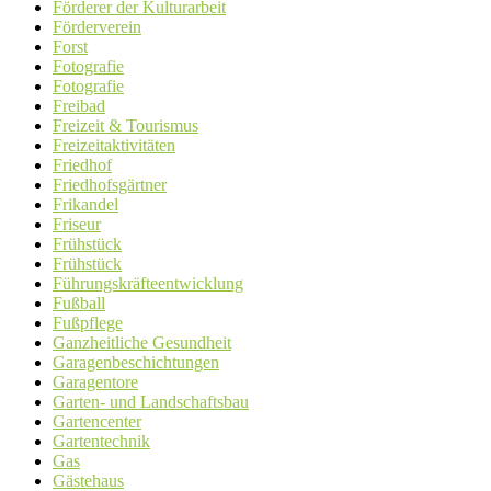
Förderer der Kulturarbeit
Förderverein
Forst
Fotografie
Fotografie
Freibad
Freizeit & Tourismus
Freizeitaktivitäten
Friedhof
Friedhofsgärtner
Frikandel
Friseur
Frühstück
Frühstück
Führungskräfteentwicklung
Fußball
Fußpflege
Ganzheitliche Gesundheit
Garagenbeschichtungen
Garagentore
Garten- und Landschaftsbau
Gartencenter
Gartentechnik
Gas
Gästehaus