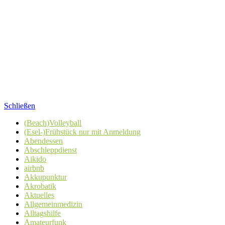
Schließen
(Beach)Volleyball
(Esel-)Frühstück nur mit Anmeldung
Abendessen
Abschleppdienst
Aikido
airbnb
Akkupunktur
Akrobatik
Aktuelles
Allgemeinmedizin
Alltagshilfe
Amateurfunk