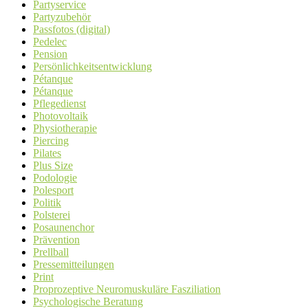
Partyservice
Partyzubehör
Passfotos (digital)
Pedelec
Pension
Persönlichkeitsentwicklung
Pétanque
Pétanque
Pflegedienst
Photovoltaik
Physiotherapie
Piercing
Pilates
Plus Size
Podologie
Polesport
Politik
Polsterei
Posaunenchor
Prävention
Prellball
Pressemitteilungen
Print
Proprozeptive Neuromuskuläre Fasziliation
Psychologische Beratung