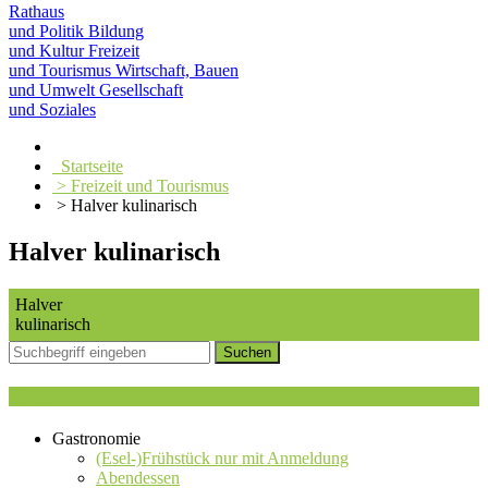
Rathaus
und Politik
Bildung
und Kultur
Freizeit
und Tourismus
Wirtschaft, Bauen
und Umwelt
Gesellschaft
und Soziales
Startseite
> Freizeit und Tourismus
> Halver kulinarisch
Halver kulinarisch
Halver
kulinarisch
Kategorieauswahl : Regionale Produkte
Gastronomie
(Esel-)Frühstück nur mit Anmeldung
Abendessen