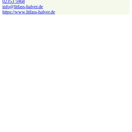
02353 5968
info@​litfass-halver.de
https://www.litfass-halver.de