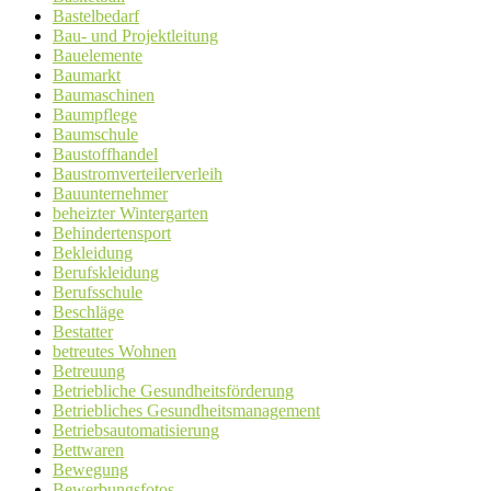
Bastelbedarf
Bau- und Projektleitung
Bauelemente
Baumarkt
Baumaschinen
Baumpflege
Baumschule
Baustoffhandel
Baustromverteilerverleih
Bauunternehmer
beheizter Wintergarten
Behindertensport
Bekleidung
Berufskleidung
Berufsschule
Beschläge
Bestatter
betreutes Wohnen
Betreuung
Betriebliche Gesundheitsförderung
Betriebliches Gesundheitsmanagement
Betriebsautomatisierung
Bettwaren
Bewegung
Bewerbungsfotos