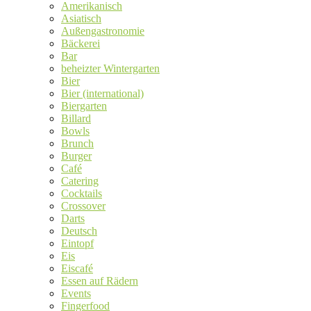
Amerikanisch
Asiatisch
Außengastronomie
Bäckerei
Bar
beheizter Wintergarten
Bier
Bier (international)
Biergarten
Billard
Bowls
Brunch
Burger
Café
Catering
Cocktails
Crossover
Darts
Deutsch
Eintopf
Eis
Eiscafé
Essen auf Rädern
Events
Fingerfood