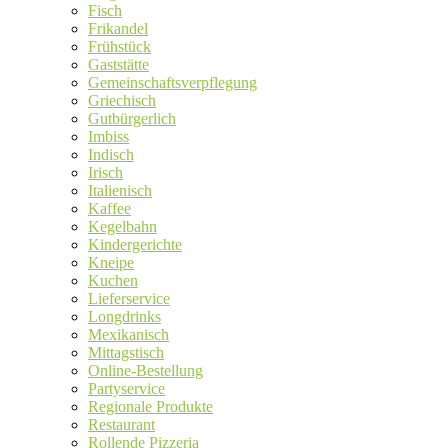
Fisch
Frikandel
Frühstück
Gaststätte
Gemeinschaftsverpflegung
Griechisch
Gutbürgerlich
Imbiss
Indisch
Irisch
Italienisch
Kaffee
Kegelbahn
Kindergerichte
Kneipe
Kuchen
Lieferservice
Longdrinks
Mexikanisch
Mittagstisch
Online-Bestellung
Partyservice
Regionale Produkte
Restaurant
Rollende Pizzeria