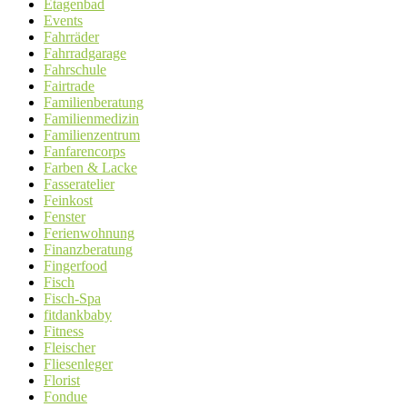
Etagenbad
Events
Fahrräder
Fahrradgarage
Fahrschule
Fairtrade
Familienberatung
Familienmedizin
Familienzentrum
Fanfarencorps
Farben & Lacke
Fasseratelier
Feinkost
Fenster
Ferienwohnung
Finanzberatung
Fingerfood
Fisch
Fisch-Spa
fitdankbaby
Fitness
Fleischer
Fliesenleger
Florist
Fondue