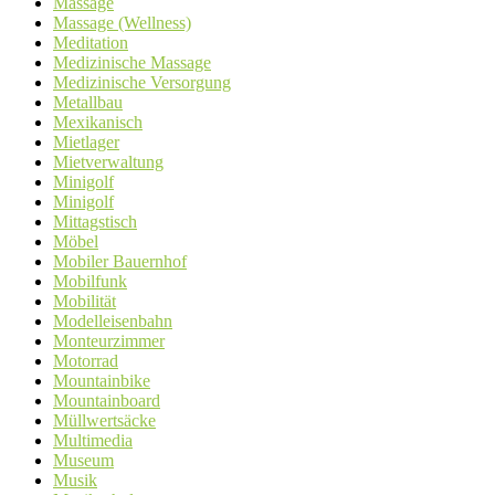
Massage
Massage (Wellness)
Meditation
Medizinische Massage
Medizinische Versorgung
Metallbau
Mexikanisch
Mietlager
Mietverwaltung
Minigolf
Minigolf
Mittagstisch
Möbel
Mobiler Bauernhof
Mobilfunk
Mobilität
Modelleisenbahn
Monteurzimmer
Motorrad
Mountainbike
Mountainboard
Müllwertsäcke
Multimedia
Museum
Musik