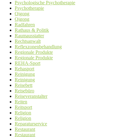
Psychologische Psychotherapie
Psychotherapie
Qigong
Qigong
Radfahren
Rathaus & Politik
Raumausstatter
Rechtsanwalt
Reflexzonenbehandlung
Regionale Produkte
Regionale Produkte
REHA-Sport
Rehasport
Reinigung
Reinigung
Reisebett
Reisebüro
Reiseveranstalter
Reiten
Reitsport
Religion
Religion
Reparaturservice
Restaurant
Restaurant