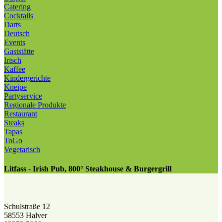
Catering
Cocktails
Darts
Deutsch
Events
Gaststätte
Irisch
Kaffee
Kindergerichte
Kneipe
Partyservice
Regionale Produkte
Restaurant
Steaks
Tapas
ToGo
Vegetarisch
Litfass - Irish Pub, 800° Steakhouse & Burgergrill
Schulstraße 12
58553 Halver