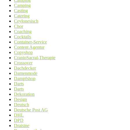
Camping
Camping
Casting
Catering
Ceylonesisch
Chor
Coaching
Cocktails
Container-Service
Content Agentur
Copyshop
CranioSacral-Therapie
Crossover
Dachdecker
Damenmode
Dampfshop
Darts
Darts
Dekoration
Design
Deutsch
Deutsche Post AG
DHL
DPD
Draisine