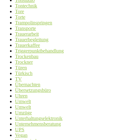
Tonstudio
Tontechnik
Tore
Torte
Trampolinspringen
Transporte
Trauerarbeit
Trauerbegleitung
Trauerkaffee
Triggerpunktbehandlung
Trockenbau
Trockner
Türen
Türkisch
TV
Übernachten
Übersetzungsbüro
Uhren
Umwelt
Umwelt
Umzüge
Unterhaltungselektronik
Unternehmensberatung
UPS
Vegan