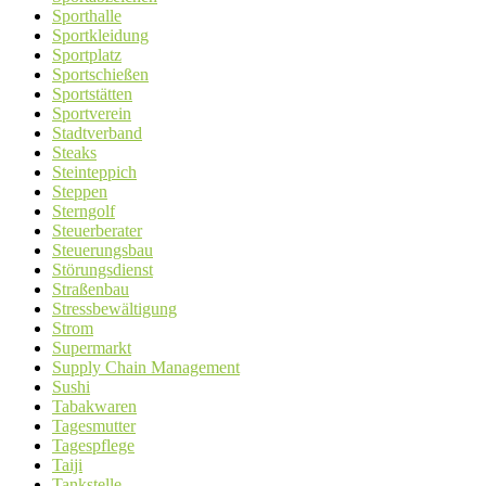
Sporthalle
Sportkleidung
Sportplatz
Sportschießen
Sportstätten
Sportverein
Stadtverband
Steaks
Steinteppich
Steppen
Sterngolf
Steuerberater
Steuerungsbau
Störungsdienst
Straßenbau
Stressbewältigung
Strom
Supermarkt
Supply Chain Management
Sushi
Tabakwaren
Tagesmutter
Tagespflege
Taiji
Tankstelle