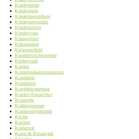
Kindermode
Kinderstuhl
Kindertagespflege
Kindertagesstätte
Kinderturnen
Kinderyoga
Klangreisen
Kläranlagen
Kleinspielfeld
Kleintierzuchtvereine
Kletterwald
Kneipe
Kommunikationstraining
Kondition
Konditorei
Konfektionierung
Kopier-/Faxservice
Kosmetik
Krabbelgruppe
Krankengymnastik
Küche
Kuchen
Kulturzeit
Kunst & Kreativität