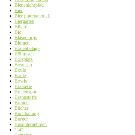
Bienenlehrpfad
Bier
Bier (international)
Biergarten
Billard
Bio
Bläsercorps
Blumen
Bodenbeläge
Böhmisch
Bolzplatz
Bosnisch
Boule
Boule
Bowls
Brasserie
Breitensport
Brennstoffe
Brunch
Bücher
Buchhaltung
Burger
Busunternehmen
Café