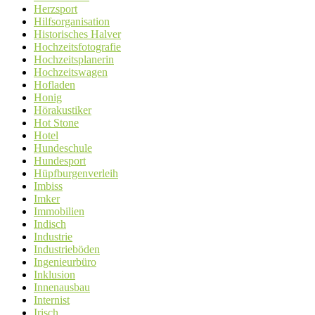
Herzsport
Hilfsorganisation
Historisches Halver
Hochzeitsfotografie
Hochzeitsplanerin
Hochzeitswagen
Hofladen
Honig
Hörakustiker
Hot Stone
Hotel
Hundeschule
Hundesport
Hüpfburgenverleih
Imbiss
Imker
Immobilien
Indisch
Industrie
Industrieböden
Ingenieurbüro
Inklusion
Innenausbau
Internist
Irisch