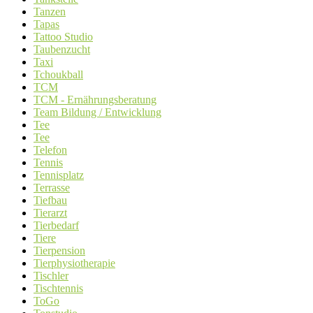
Tanzen
Tapas
Tattoo Studio
Taubenzucht
Taxi
Tchoukball
TCM
TCM - Ernährungsberatung
Team Bildung / Entwicklung
Tee
Tee
Telefon
Tennis
Tennisplatz
Terrasse
Tiefbau
Tierarzt
Tierbedarf
Tiere
Tierpension
Tierphysiotherapie
Tischler
Tischtennis
ToGo