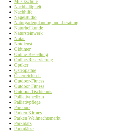
Musikschule
Nachhaltigkeit
Nachhilfe
Nagelstudio
Naturgartenplanung und -beratung
Naturheilkunde
Natursteinwerk
Notar
Notdienst
Oldtimer
Online-Bestellung
Online-Reservierung
Optiker
Osteopathie
Österreichisch
Outdoor-Fitness
Outdoor-Fitness
Outdoor-Tischtennis
Palliativmedizin
Palliativpflege
Parcours
Parken Kirmes
Parken Weihnachtsmarkt
Parkplatz
Parkplätze