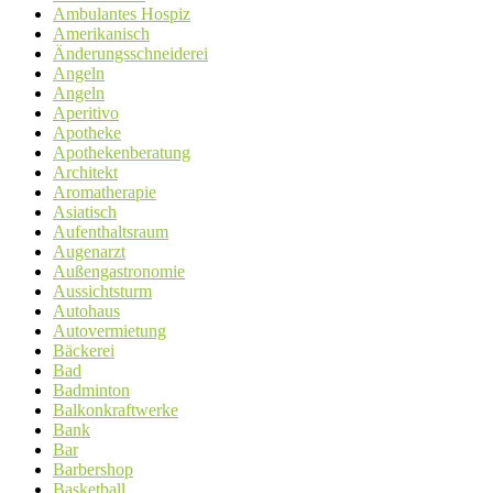
Ambulantes Hospiz
Amerikanisch
Änderungsschneiderei
Angeln
Angeln
Aperitivo
Apotheke
Apothekenberatung
Architekt
Aromatherapie
Asiatisch
Aufenthaltsraum
Augenarzt
Außengastronomie
Aussichtsturm
Autohaus
Autovermietung
Bäckerei
Bad
Badminton
Balkonkraftwerke
Bank
Bar
Barbershop
Basketball