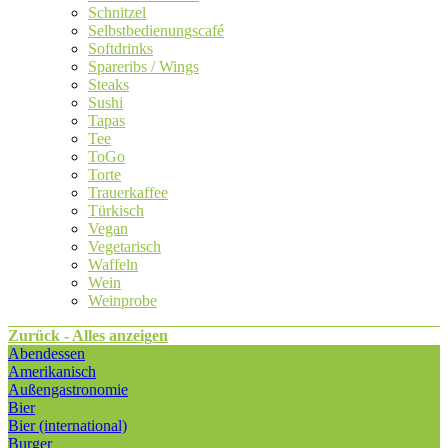
Schnitzel
Selbstbedienungscafé
Softdrinks
Spareribs / Wings
Steaks
Sushi
Tapas
Tee
ToGo
Torte
Trauerkaffee
Türkisch
Vegan
Vegetarisch
Waffeln
Wein
Weinprobe
Zurück - Alles anzeigen
Abendessen
Amerikanisch
Außengastronomie
Bier
Bier (international)
Burger