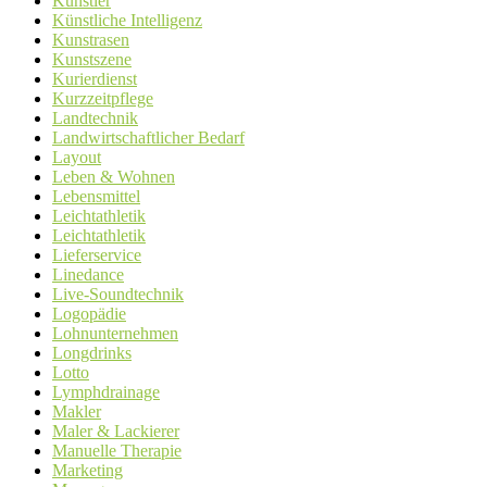
Künstler
Künstliche Intelligenz
Kunstrasen
Kunstszene
Kurierdienst
Kurzzeitpflege
Landtechnik
Landwirtschaftlicher Bedarf
Layout
Leben & Wohnen
Lebensmittel
Leichtathletik
Leichtathletik
Lieferservice
Linedance
Live-Soundtechnik
Logopädie
Lohnunternehmen
Longdrinks
Lotto
Lymphdrainage
Makler
Maler & Lackierer
Manuelle Therapie
Marketing