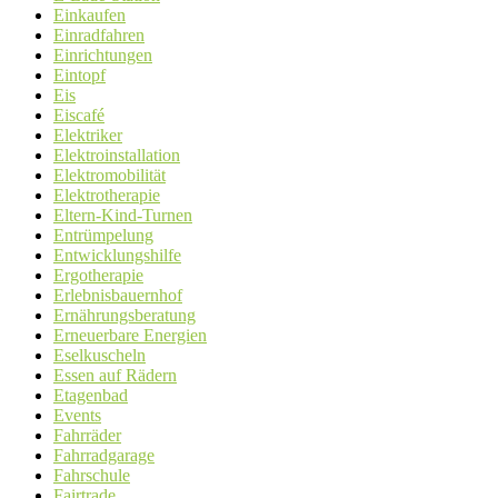
Einkaufen
Einradfahren
Einrichtungen
Eintopf
Eis
Eiscafé
Elektriker
Elektroinstallation
Elektromobilität
Elektrotherapie
Eltern-Kind-Turnen
Entrümpelung
Entwicklungshilfe
Ergotherapie
Erlebnisbauernhof
Ernährungsberatung
Erneuerbare Energien
Eselkuscheln
Essen auf Rädern
Etagenbad
Events
Fahrräder
Fahrradgarage
Fahrschule
Fairtrade