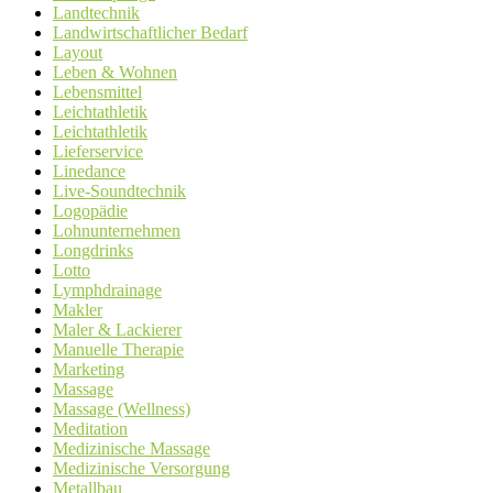
Landtechnik
Landwirtschaftlicher Bedarf
Layout
Leben & Wohnen
Lebensmittel
Leichtathletik
Leichtathletik
Lieferservice
Linedance
Live-Soundtechnik
Logopädie
Lohnunternehmen
Longdrinks
Lotto
Lymphdrainage
Makler
Maler & Lackierer
Manuelle Therapie
Marketing
Massage
Massage (Wellness)
Meditation
Medizinische Massage
Medizinische Versorgung
Metallbau