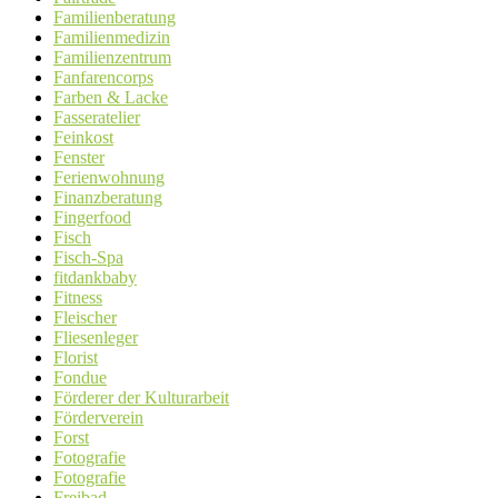
Familienberatung
Familienmedizin
Familienzentrum
Fanfarencorps
Farben & Lacke
Fasseratelier
Feinkost
Fenster
Ferienwohnung
Finanzberatung
Fingerfood
Fisch
Fisch-Spa
fitdankbaby
Fitness
Fleischer
Fliesenleger
Florist
Fondue
Förderer der Kulturarbeit
Förderverein
Forst
Fotografie
Fotografie
Freibad