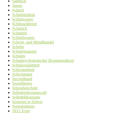
Sardisch
Sauna
Schach
Schlafmedizin
Schlafwagen
Schlüsseldienst
Schmuck
Schnitzel
Schreibwaren
Schrott- und Metallhandel
Schuhe
Schuhreparatur
Schulen
Schulpsychologischer Beratungsdienst
Schulsozialarbeit
Schwimmbad
Schwimmen
Secondhand
Segelfliegen
Sekundarschule
Selbstbedienungscafé
Selbsthilfegruppe
Senioren in Halver
Seniorenheim
SEO Texte