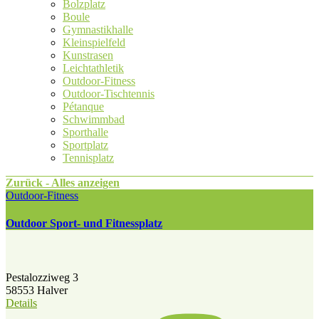
Bolzplatz
Boule
Gymnastikhalle
Kleinspielfeld
Kunstrasen
Leichtathletik
Outdoor-Fitness
Outdoor-Tischtennis
Pétanque
Schwimmbad
Sporthalle
Sportplatz
Tennisplatz
Zurück - Alles anzeigen
Outdoor-Fitness
Outdoor Sport- und Fitnessplatz
Pestalozziweg 3
58553 Halver
Details