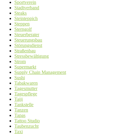
Sportverein
Stadtverband
Steaks
Steinteppich
Steppen
Sterngolf
Steuerberater
Steuerungsbau
Störungsdienst
Straßenbau
Stressbewältigung
Strom
Supermarkt
Supply Chain Management
Sushi
Tabakwaren
Tagesmutter
Tagespflege
Taiji
Tankstelle
Tanzen
Tapas
Tattoo Studio
Taubenzucht
Taxi