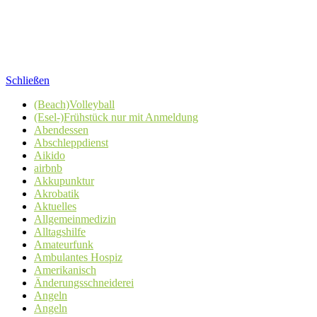
Schließen
(Beach)Volleyball
(Esel-)Frühstück nur mit Anmeldung
Abendessen
Abschleppdienst
Aikido
airbnb
Akkupunktur
Akrobatik
Aktuelles
Allgemeinmedizin
Alltagshilfe
Amateurfunk
Ambulantes Hospiz
Amerikanisch
Änderungsschneiderei
Angeln
Angeln