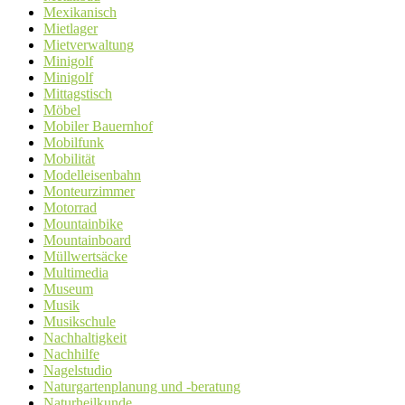
Mexikanisch
Mietlager
Mietverwaltung
Minigolf
Minigolf
Mittagstisch
Möbel
Mobiler Bauernhof
Mobilfunk
Mobilität
Modelleisenbahn
Monteurzimmer
Motorrad
Mountainbike
Mountainboard
Müllwertsäcke
Multimedia
Museum
Musik
Musikschule
Nachhaltigkeit
Nachhilfe
Nagelstudio
Naturgartenplanung und -beratung
Naturheilkunde