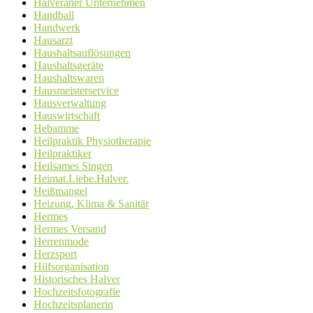
Halveraner Unternehmen
Handball
Handwerk
Hausarzt
Haushaltsauflösungen
Haushaltsgeräte
Haushaltswaren
Hausmeisterservice
Hausverwaltung
Hauswirtschaft
Hebamme
Heilpraktik Physiotherapie
Heilpraktiker
Heilsames Singen
Heimat.Liebe.Halver.
Heißmangel
Heizung, Klima & Sanitär
Hermes
Hermes Versand
Herrenmode
Herzsport
Hilfsorganisation
Historisches Halver
Hochzeitsfotografie
Hochzeitsplanerin