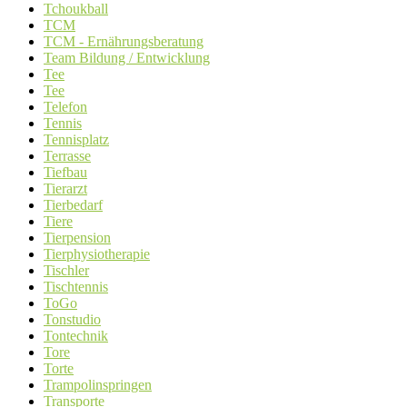
Tchoukball
TCM
TCM - Ernährungsberatung
Team Bildung / Entwicklung
Tee
Tee
Telefon
Tennis
Tennisplatz
Terrasse
Tiefbau
Tierarzt
Tierbedarf
Tiere
Tierpension
Tierphysiotherapie
Tischler
Tischtennis
ToGo
Tonstudio
Tontechnik
Tore
Torte
Trampolinspringen
Transporte