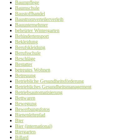
Baumpflege
Baumschule
Baustoffhandel
Baustromverteilerverleih
Bauunternehmer
beheizter Wintergarten
Behindertensport
Bekleidung
Berufskleidung
Berufsschule
Beschläge
Bestatter
betreutes Wohnen
Betreuung
Betriebliche Gesundheitsförderung
Betriebliches Gesundheitsmanagement
Betriebsautomatisierung
Bettwaren
Bewegung
Bewerbungsfotos
Bienenlehrpfad
Bier
Bier (international)
Biergarten
Billard