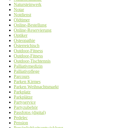
Natursteinwerk
Notar
Notdienst
Oldtimer
Online-Bestellung
Online-Reservierung
Optiker
Osteopathie
Österreichisch
Outdoor-Fitness
Outdoor-Fitness
Outdoor-Tischtennis
Palliativmedizin
Palliativpflege
Parcours
Parken Kirmes
Parken Weihnachtsmarkt
Parkplatz
Parkplätze
Partyservice
Partyzubehör
Passfotos (digital)
Pedelec
Pension
Persönlichkeitsentwicklung