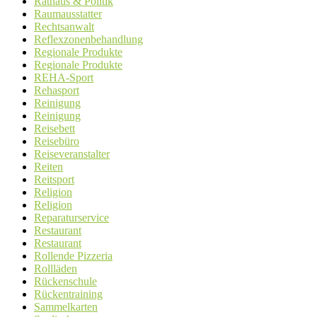
Rathaus & Politik
Raumausstatter
Rechtsanwalt
Reflexzonenbehandlung
Regionale Produkte
Regionale Produkte
REHA-Sport
Rehasport
Reinigung
Reinigung
Reisebett
Reisebüro
Reiseveranstalter
Reiten
Reitsport
Religion
Religion
Reparaturservice
Restaurant
Restaurant
Rollende Pizzeria
Rollläden
Rückenschule
Rückentraining
Sammelkarten