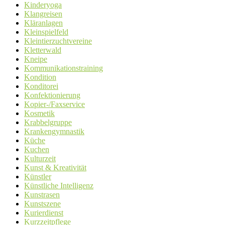
Kinderyoga
Klangreisen
Kläranlagen
Kleinspielfeld
Kleintierzuchtvereine
Kletterwald
Kneipe
Kommunikationstraining
Kondition
Konditorei
Konfektionierung
Kopier-/Faxservice
Kosmetik
Krabbelgruppe
Krankengymnastik
Küche
Kuchen
Kulturzeit
Kunst & Kreativität
Künstler
Künstliche Intelligenz
Kunstrasen
Kunstszene
Kurierdienst
Kurzzeitpflege