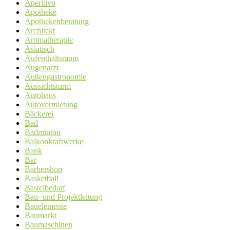
Aperitivo
Apotheke
Apothekenberatung
Architekt
Aromatherapie
Asiatisch
Aufenthaltsraum
Augenarzt
Außengastronomie
Aussichtsturm
Autohaus
Autovermietung
Bäckerei
Bad
Badminton
Balkonkraftwerke
Bank
Bar
Barbershop
Basketball
Bastelbedarf
Bau- und Projektleitung
Bauelemente
Baumarkt
Baumaschinen