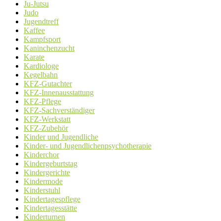
Ju-Jutsu
Judo
Jugendtreff
Kaffee
Kampfsport
Kaninchenzucht
Karate
Kardiologe
Kegelbahn
KFZ-Gutachter
KFZ-Innenausstattung
KFZ-Pflege
KFZ-Sachverständiger
KFZ-Werkstatt
KFZ-Zubehör
Kinder und Jugendliche
Kinder- und Jugendlichenpsychotherapie
Kinderchor
Kindergeburtstag
Kindergerichte
Kindermode
Kinderstuhl
Kindertagespflege
Kindertagesstätte
Kinderturnen