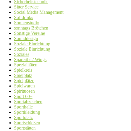
Sicherheitstechnik
Sitter Service
Social Media Management
Softdrinks
Sonnenstudio
sonntags Brötchen
Sonstige Vereine
Sounddesign
Soziale Einrichtung
Soziale Einrichtung
Soziales
Spareribs / Wings
Spezialitäten
Spielkreis
Spielplatz
Spielplätze
Spielwaren
Spirituosen
Sport 60+
Sportabzeichen
Sporthalle
Sportkleidung
Sportplatz
Sportschießen
Sportstätten