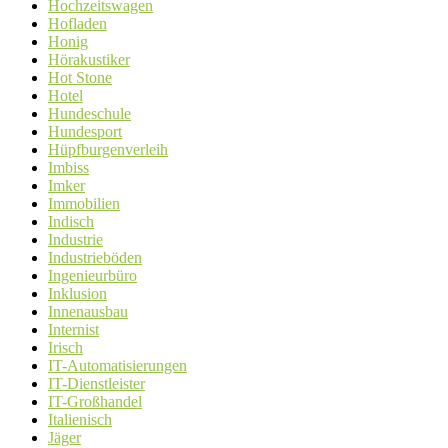
Hochzeitswagen
Hofladen
Honig
Hörakustiker
Hot Stone
Hotel
Hundeschule
Hundesport
Hüpfburgenverleih
Imbiss
Imker
Immobilien
Indisch
Industrie
Industrieböden
Ingenieurbüro
Inklusion
Innenausbau
Internist
Irisch
IT-Automatisierungen
IT-Dienstleister
IT-Großhandel
Italienisch
Jäger