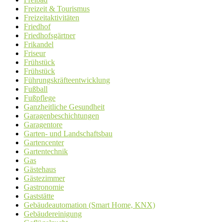
Freizeit & Tourismus
Freizeitaktivitäten
Friedhof
Friedhofsgärtner
Frikandel
Friseur
Frühstück
Frühstück
Führungskräfteentwicklung
Fußball
Fußpflege
Ganzheitliche Gesundheit
Garagenbeschichtungen
Garagentore
Garten- und Landschaftsbau
Gartencenter
Gartentechnik
Gas
Gästehaus
Gästezimmer
Gastronomie
Gaststätte
Gebäudeautomation (Smart Home, KNX)
Gebäudereinigung