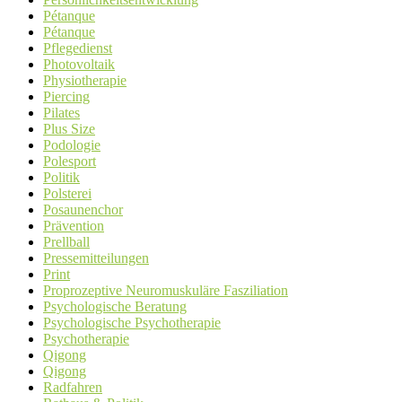
Pétanque
Pétanque
Pflegedienst
Photovoltaik
Physiotherapie
Piercing
Pilates
Plus Size
Podologie
Polesport
Politik
Polsterei
Posaunenchor
Prävention
Prellball
Pressemitteilungen
Print
Proprozeptive Neuromuskuläre Fasziliation
Psychologische Beratung
Psychologische Psychotherapie
Psychotherapie
Qigong
Qigong
Radfahren