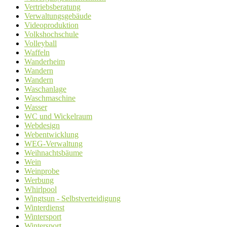
Vertriebsberatung
Verwaltungsgebäude
Videoproduktion
Volkshochschule
Volleyball
Waffeln
Wanderheim
Wandern
Wandern
Waschanlage
Waschmaschine
Wasser
WC und Wickelraum
Webdesign
Webentwicklung
WEG-Verwaltung
Weihnachtsbäume
Wein
Weinprobe
Werbung
Whirlpool
Wingtsun - Selbstverteidigung
Winterdienst
Wintersport
Wintersport