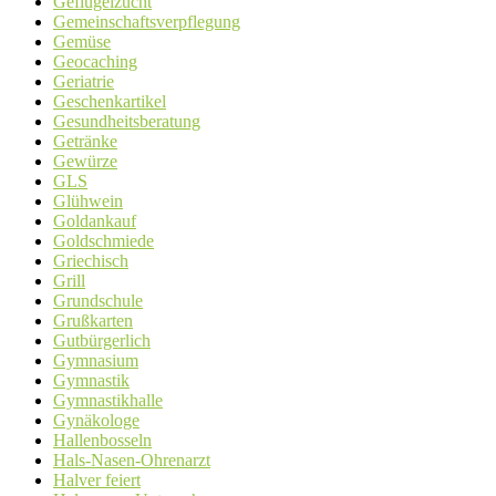
Geflügelzucht
Gemeinschaftsverpflegung
Gemüse
Geocaching
Geriatrie
Geschenkartikel
Gesundheitsberatung
Getränke
Gewürze
GLS
Glühwein
Goldankauf
Goldschmiede
Griechisch
Grill
Grundschule
Grußkarten
Gutbürgerlich
Gymnasium
Gymnastik
Gymnastikhalle
Gynäkologe
Hallenbosseln
Hals-Nasen-Ohrenarzt
Halver feiert