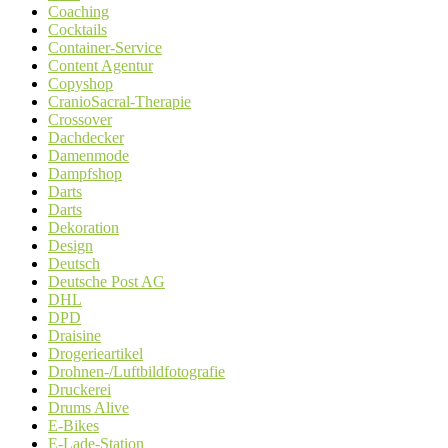
Coaching
Cocktails
Container-Service
Content Agentur
Copyshop
CranioSacral-Therapie
Crossover
Dachdecker
Damenmode
Dampfshop
Darts
Darts
Dekoration
Design
Deutsch
Deutsche Post AG
DHL
DPD
Draisine
Drogerieartikel
Drohnen-/Luftbildfotografie
Druckerei
Drums Alive
E-Bikes
E-Lade-Station