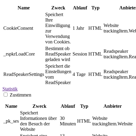
Name
Zweck
Ablauf
Typ
Anbiete
Speichert
Ihre
Einwilligung
Website
CookieConsent
1 Jahr
HTML
zur
trackingItem.Web
Verwendung
von Cookies.
Bestimmt ob
Readspeaker
_rspkrLoadCore
ReadSpeaker
Session
HTML
trackingItem.Re
geladen wird
Speichert die
Einstellungen
Readspeaker
ReadSpeakerSettings
4 Tage
HTML
vom
trackingItem.Re
ReadSpeaker
Statistik
Zustimmen
Name
Zweck
Ablauf
Typ
Anbieter
Speichert
Informationen über
30
Website
_pk_ses
HTML
den Besuch der
Minuten
trackingItem.Website
Website
Speichert eine
13
Website