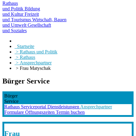
Rathaus
und Politik
Bildung
und Kultur
Freizeit
und Tourismus
Wirtschaft, Bauen
und Umwelt
Gesellschaft
und Soziales
Startseite
> Rathaus und Politik
> Rathaus
> Ansprechpartner
> Frau Matyschak
Bürger Service
Bürger
Service
Rathaus
Serviceportal
Dienstleistungen
Ansprechpartner
Formulare
Öffnungszeiten
Termin buchen
Frau