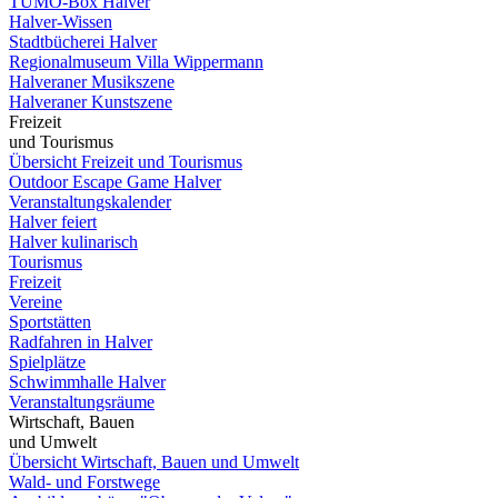
TUMO-Box Halver
Halver-Wissen
Stadtbücherei Halver
Regionalmuseum Villa Wippermann
Halveraner Musikszene
Halveraner Kunstszene
Freizeit
und Tourismus
Übersicht Freizeit und Tourismus
Outdoor Escape Game Halver
Veranstaltungskalender
Halver feiert
Halver kulinarisch
Tourismus
Freizeit
Vereine
Sportstätten
Radfahren in Halver
Spielplätze
Schwimmhalle Halver
Veranstaltungsräume
Wirtschaft, Bauen
und Umwelt
Übersicht Wirtschaft, Bauen und Umwelt
Wald- und Forstwege