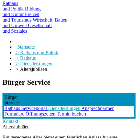
Rathaus
und Politik
Bildung
und Kultur
Freizeit
und Tourismus
Wirtschaft, Bauen
und Umwelt
Gesellschaft
und Soziales
Startseite
> Rathaus und Politik
> Rathaus
> Dienstleistungen
> Altersjubiläen
Bürger Service
Bürger
Service
Rathaus
Serviceportal
Dienstleistungen
Ansprechpartner
Formulare
Öffnungszeiten
Termin buchen
Kontakt
Altersjubiläen
Ein gesegnetes Alter bietet einen feierlichen Anlass für eine