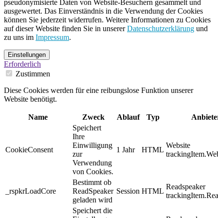
pseudonymisierte Daten von Website-Besuchern gesammelt und
ausgewertet. Das Einverständnis in die Verwendung der Cookies
können Sie jederzeit widerrufen. Weitere Informationen zu Cookies
auf dieser Website finden Sie in unserer
Datenschutzerklärung
und
zu uns im
Impressum
.
Einstellungen
Erforderlich
Zustimmen
Diese Cookies werden für eine reibungslose Funktion unserer
Website benötigt.
Name
Zweck
Ablauf
Typ
Anbiete
Speichert
Ihre
Einwilligung
Website
CookieConsent
1 Jahr
HTML
zur
trackingItem.Web
Verwendung
von Cookies.
Bestimmt ob
Readspeaker
_rspkrLoadCore
ReadSpeaker
Session
HTML
trackingItem.Re
geladen wird
Speichert die