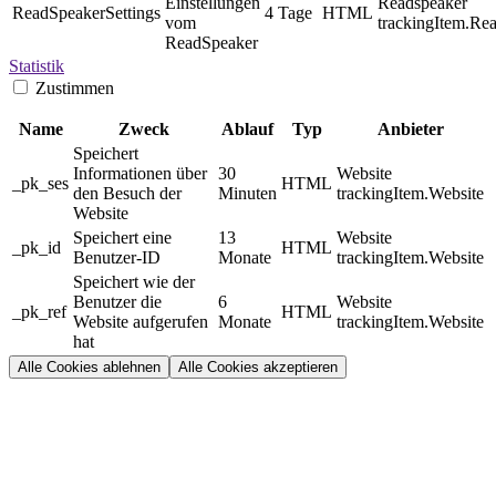
Einstellungen
Readspeaker
ReadSpeakerSettings
4 Tage
HTML
vom
trackingItem.Re
ReadSpeaker
Statistik
Zustimmen
Name
Zweck
Ablauf
Typ
Anbieter
Speichert
Informationen über
30
Website
_pk_ses
HTML
den Besuch der
Minuten
trackingItem.Website
Website
Speichert eine
13
Website
_pk_id
HTML
Benutzer-ID
Monate
trackingItem.Website
Speichert wie der
Benutzer die
6
Website
_pk_ref
HTML
Website aufgerufen
Monate
trackingItem.Website
hat
Alle Cookies ablehnen
Alle Cookies akzeptieren