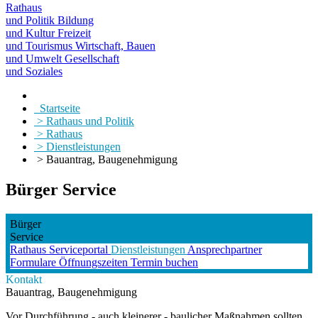
Rathaus
und Politik
Bildung
und Kultur
Freizeit
und Tourismus
Wirtschaft, Bauen
und Umwelt
Gesellschaft
und Soziales
Startseite
> Rathaus und Politik
> Rathaus
> Dienstleistungen
> Bauantrag, Baugenehmigung
Bürger Service
Bürger
Service
Rathaus
Serviceportal
Dienstleistungen
Ansprechpartner
Formulare
Öffnungszeiten
Termin buchen
Kontakt
Bauantrag, Baugenehmigung
Vor Durchführung - auch kleinerer - baulicher Maßnahmen sollten