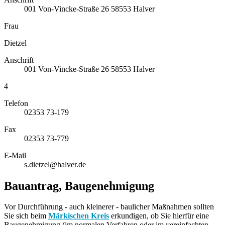
001
Von-Vincke-Straße 26
58553
Halver
Frau
Dietzel
Anschrift
001
Von-Vincke-Straße 26
58553
Halver
4
Telefon
02353 73-179
Fax
02353 73-779
E-Mail
s.dietzel@halver.de
Bauantrag, Baugenehmigung
Vor Durchführung - auch kleinerer - baulicher Maßnahmen sollten
Sie sich beim
Märkischen Kreis
erkundigen, ob Sie hierfür eine
Baugenehmigung (im normalen Verfahren oder im vereinfachten