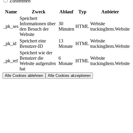
Zustimmen
Name
Zweck
Ablauf
Typ
Anbieter
Speichert
Informationen über
30
Website
_pk_ses
HTML
den Besuch der
Minuten
trackingItem.Website
Website
Speichert eine
13
Website
_pk_id
HTML
Benutzer-ID
Monate
trackingItem.Website
Speichert wie der
Benutzer die
6
Website
_pk_ref
HTML
Website aufgerufen
Monate
trackingItem.Website
hat
Alle Cookies ablehnen
Alle Cookies akzeptieren