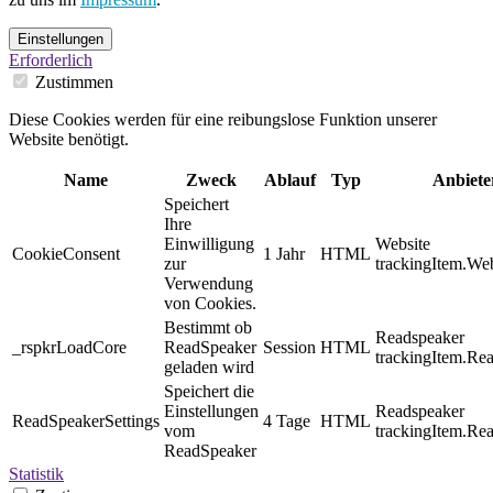
Einstellungen
Erforderlich
Zustimmen
Diese Cookies werden für eine reibungslose Funktion unserer
Website benötigt.
Name
Zweck
Ablauf
Typ
Anbiete
Speichert
Ihre
Einwilligung
Website
CookieConsent
1 Jahr
HTML
zur
trackingItem.Web
Verwendung
von Cookies.
Bestimmt ob
Readspeaker
_rspkrLoadCore
ReadSpeaker
Session
HTML
trackingItem.Re
geladen wird
Speichert die
Einstellungen
Readspeaker
ReadSpeakerSettings
4 Tage
HTML
vom
trackingItem.Re
ReadSpeaker
Statistik