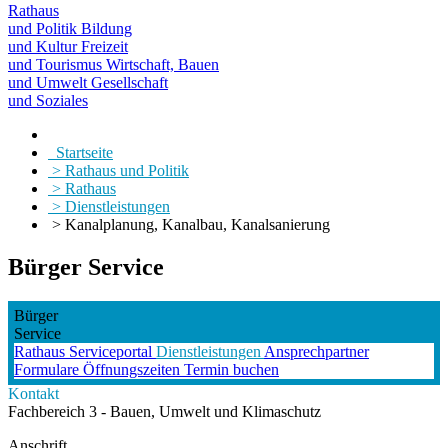
Rathaus
und Politik
Bildung
und Kultur
Freizeit
und Tourismus
Wirtschaft, Bauen
und Umwelt
Gesellschaft
und Soziales
Startseite
> Rathaus und Politik
> Rathaus
> Dienstleistungen
> Kanalplanung, Kanalbau, Kanalsanierung
Bürger Service
Bürger
Service
Rathaus
Serviceportal
Dienstleistungen
Ansprechpartner
Formulare
Öffnungszeiten
Termin buchen
Kontakt
Fachbereich 3 - Bauen, Umwelt und Klimaschutz
Anschrift