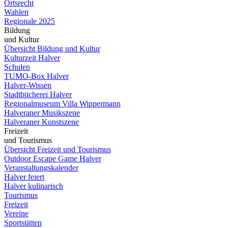
Ortsrecht
Wahlen
Regionale 2025
Bildung
und Kultur
Übersicht Bildung und Kultur
Kulturzeit Halver
Schulen
TUMO-Box Halver
Halver-Wissen
Stadtbücherei Halver
Regionalmuseum Villa Wippermann
Halveraner Musikszene
Halveraner Kunstszene
Freizeit
und Tourismus
Übersicht Freizeit und Tourismus
Outdoor Escape Game Halver
Veranstaltungskalender
Halver feiert
Halver kulinarisch
Tourismus
Freizeit
Vereine
Sportstätten