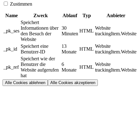
Zustimmen
Name
Zweck
Ablauf
Typ
Anbieter
Speichert
Informationen über
30
Website
_pk_ses
HTML
den Besuch der
Minuten
trackingItem.Website
Website
Speichert eine
13
Website
_pk_id
HTML
Benutzer-ID
Monate
trackingItem.Website
Speichert wie der
Benutzer die
6
Website
_pk_ref
HTML
Website aufgerufen
Monate
trackingItem.Website
hat
Alle Cookies ablehnen
Alle Cookies akzeptieren