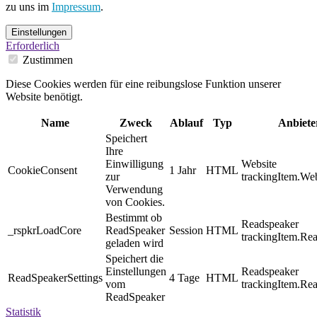
zu uns im
Impressum
.
Einstellungen
Erforderlich
Zustimmen
Diese Cookies werden für eine reibungslose Funktion unserer
Website benötigt.
Name
Zweck
Ablauf
Typ
Anbiete
Speichert
Ihre
Einwilligung
Website
CookieConsent
1 Jahr
HTML
zur
trackingItem.Web
Verwendung
von Cookies.
Bestimmt ob
Readspeaker
_rspkrLoadCore
ReadSpeaker
Session
HTML
trackingItem.Re
geladen wird
Speichert die
Einstellungen
Readspeaker
ReadSpeakerSettings
4 Tage
HTML
vom
trackingItem.Re
ReadSpeaker
Statistik