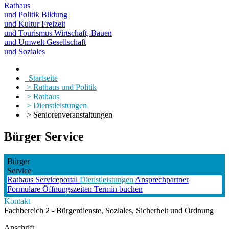
Rathaus
und Politik
Bildung
und Kultur
Freizeit
und Tourismus
Wirtschaft, Bauen
und Umwelt
Gesellschaft
und Soziales
Startseite
> Rathaus und Politik
> Rathaus
> Dienstleistungen
> Seniorenveranstaltungen
Bürger Service
Bürger
Service
Rathaus
Serviceportal
Dienstleistungen
Ansprechpartner
Formulare
Öffnungszeiten
Termin buchen
Kontakt
Fachbereich 2 - Bürgerdienste, Soziales, Sicherheit und Ordnung
Anschrift