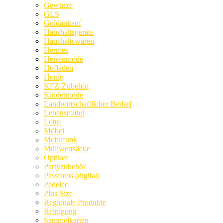
Gewürze
GLS
Goldankauf
Haushaltsgeräte
Haushaltswaren
Hermes
Herrenmode
Hofladen
Honig
KFZ-Zubehör
Kindermode
Landwirtschaftlicher Bedarf
Lebensmittel
Lotto
Möbel
Mobilfunk
Müllwertsäcke
Optiker
Partyzubehör
Passfotos (digital)
Pedelec
Plus Size
Regionale Produkte
Reinigung
Sammelkarten