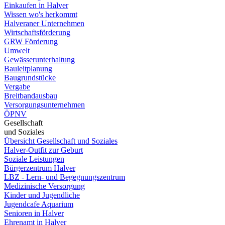
Einkaufen in Halver
Wissen wo's herkommt
Halveraner Unternehmen
Wirtschaftsförderung
GRW Förderung
Umwelt
Gewässerunterhaltung
Bauleitplanung
Baugrundstücke
Vergabe
Breitbandausbau
Versorgungsunternehmen
ÖPNV
Gesellschaft
und Soziales
Übersicht Gesellschaft und Soziales
Halver-Outfit zur Geburt
Soziale Leistungen
Bürgerzentrum Halver
LBZ - Lern- und Begegnungszentrum
Medizinische Versorgung
Kinder und Jugendliche
Jugendcafe Aquarium
Senioren in Halver
Ehrenamt in Halver