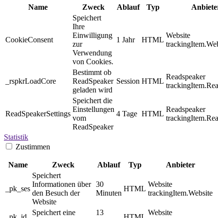
Name
Zweck
Ablauf
Typ
Anbiete
Speichert
Ihre
Einwilligung
Website
CookieConsent
1 Jahr
HTML
zur
trackingItem.Web
Verwendung
von Cookies.
Bestimmt ob
Readspeaker
_rspkrLoadCore
ReadSpeaker
Session
HTML
trackingItem.Re
geladen wird
Speichert die
Einstellungen
Readspeaker
ReadSpeakerSettings
4 Tage
HTML
vom
trackingItem.Re
ReadSpeaker
Statistik
Zustimmen
Name
Zweck
Ablauf
Typ
Anbieter
Speichert
Informationen über
30
Website
_pk_ses
HTML
den Besuch der
Minuten
trackingItem.Website
Website
Speichert eine
13
Website
_pk_id
HTML