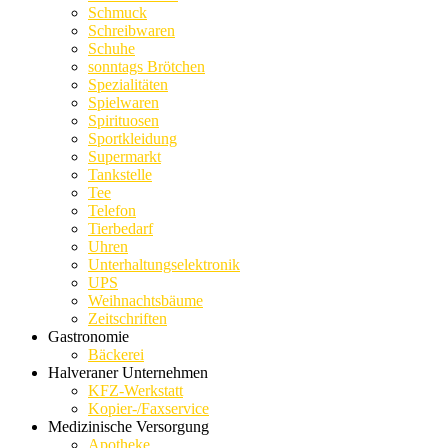
Schmuck
Schreibwaren
Schuhe
sonntags Brötchen
Spezialitäten
Spielwaren
Spirituosen
Sportkleidung
Supermarkt
Tankstelle
Tee
Telefon
Tierbedarf
Uhren
Unterhaltungselektronik
UPS
Weihnachtsbäume
Zeitschriften
Gastronomie
Bäckerei
Halveraner Unternehmen
KFZ-Werkstatt
Kopier-/Faxservice
Medizinische Versorgung
Apotheke