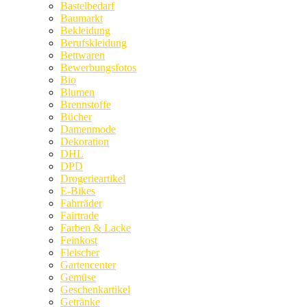
Bastelbedarf
Baumarkt
Bekleidung
Berufskleidung
Bettwaren
Bewerbungsfotos
Bio
Blumen
Brennstoffe
Bücher
Damenmode
Dekoration
DHL
DPD
Drogerieartikel
E-Bikes
Fahrräder
Fairtrade
Farben & Lacke
Feinkost
Fleischer
Gartencenter
Gemüse
Geschenkartikel
Getränke