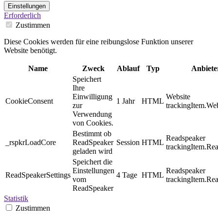
Einstellungen
Erforderlich
Zustimmen
Diese Cookies werden für eine reibungslose Funktion unserer
Website benötigt.
Name
Zweck
Ablauf
Typ
Anbiete
Speichert
Ihre
Einwilligung
Website
CookieConsent
1 Jahr
HTML
zur
trackingItem.Web
Verwendung
von Cookies.
Bestimmt ob
Readspeaker
_rspkrLoadCore
ReadSpeaker
Session
HTML
trackingItem.Re
geladen wird
Speichert die
Einstellungen
Readspeaker
ReadSpeakerSettings
4 Tage
HTML
vom
trackingItem.Re
ReadSpeaker
Statistik
Zustimmen