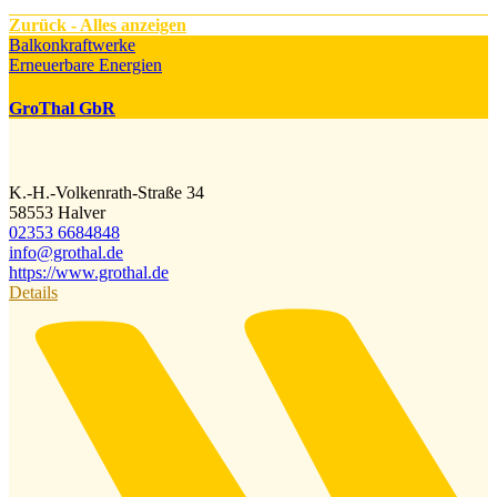
Zurück - Alles anzeigen
Balkonkraftwerke
Erneuerbare Energien
GroThal GbR
K.-H.-Volkenrath-Straße 34
58553 Halver
02353 6684848
info@​grothal.de
https://www.grothal.de
Details