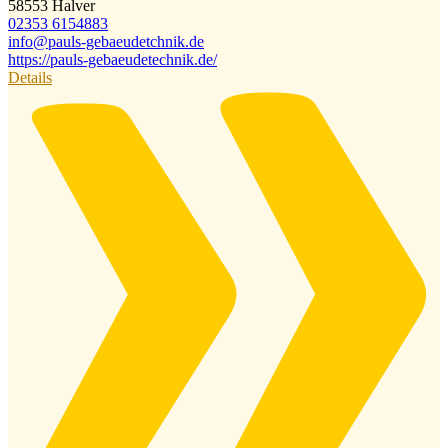
58553 Halver
02353 6154883
info@​pauls-gebaeudetchnik.de
https://pauls-gebaeudetechnik.de/
Details