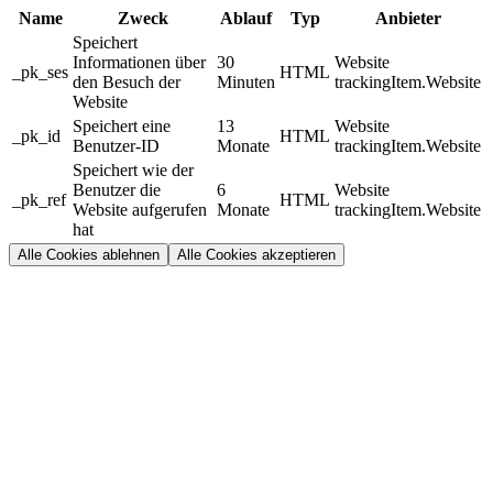
Name
Zweck
Ablauf
Typ
Anbieter
Speichert
Informationen über
30
Website
_pk_ses
HTML
den Besuch der
Minuten
trackingItem.Website
Website
Speichert eine
13
Website
_pk_id
HTML
Benutzer-ID
Monate
trackingItem.Website
Speichert wie der
Benutzer die
6
Website
_pk_ref
HTML
Website aufgerufen
Monate
trackingItem.Website
hat
Alle Cookies ablehnen
Alle Cookies akzeptieren