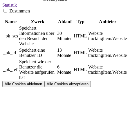
Statistik
Zustimmen
Name
Zweck
Ablauf
Typ
Anbieter
Speichert
Informationen über
30
Website
_pk_ses
HTML
den Besuch der
Minuten
trackingItem.Website
Website
Speichert eine
13
Website
_pk_id
HTML
Benutzer-ID
Monate
trackingItem.Website
Speichert wie der
Benutzer die
6
Website
_pk_ref
HTML
Website aufgerufen
Monate
trackingItem.Website
hat
Alle Cookies ablehnen
Alle Cookies akzeptieren