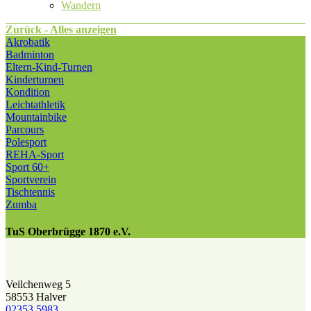
Wandern
Zurück - Alles anzeigen
Akrobatik
Badminton
Eltern-Kind-Turnen
Kinderturnen
Kondition
Leichtathletik
Mountainbike
Parcours
Polesport
REHA-Sport
Sport 60+
Sportverein
Tischtennis
Zumba
TuS Oberbrügge 1870 e.V.
Veilchenweg 5
58553 Halver
02353 5983