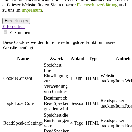
auf dieser Website finden Sie in unserer
Datenschutzerklärung
und
zu uns im
Impressum
.
Einstellungen
Erforderlich
Zustimmen
Diese Cookies werden für eine reibungslose Funktion unserer
Website benötigt.
Name
Zweck
Ablauf
Typ
Anbiete
Speichert
Ihre
Einwilligung
Website
CookieConsent
1 Jahr
HTML
zur
trackingItem.Web
Verwendung
von Cookies.
Bestimmt ob
Readspeaker
_rspkrLoadCore
ReadSpeaker
Session
HTML
trackingItem.Re
geladen wird
Speichert die
Einstellungen
Readspeaker
ReadSpeakerSettings
4 Tage
HTML
vom
trackingItem.Re
ReadSpeaker