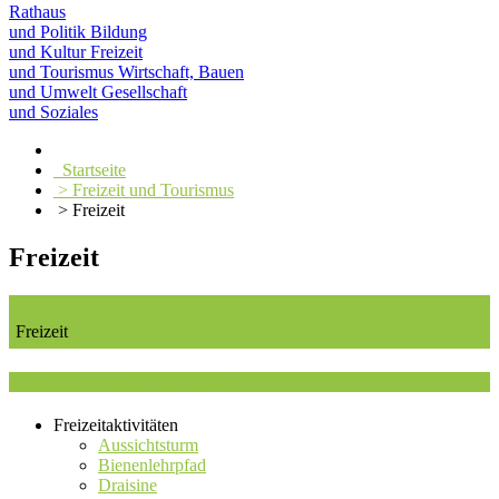
Rathaus
und Politik
Bildung
und Kultur
Freizeit
und Tourismus
Wirtschaft, Bauen
und Umwelt
Gesellschaft
und Soziales
Startseite
> Freizeit und Tourismus
> Freizeit
Freizeit
Freizeit
Kategorieauswahl : Sport 60+
Freizeitaktivitäten
Aussichtsturm
Bienenlehrpfad
Draisine