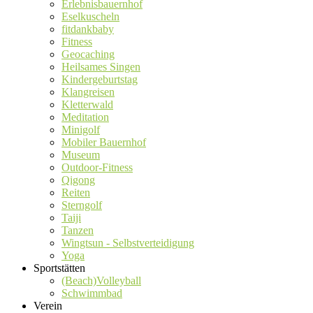
Erlebnisbauernhof
Eselkuscheln
fitdankbaby
Fitness
Geocaching
Heilsames Singen
Kindergeburtstag
Klangreisen
Kletterwald
Meditation
Minigolf
Mobiler Bauernhof
Museum
Outdoor-Fitness
Qigong
Reiten
Sterngolf
Taiji
Tanzen
Wingtsun - Selbstverteidigung
Yoga
Sportstätten
(Beach)Volleyball
Schwimmbad
Verein