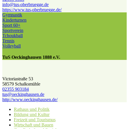
info@​tus-oberbruegge.de
https://www.tus-oberbruegge.de/
Gymnastik
Kinderturnen
Sport 60+
Sportverein
Tchoukball
Tennis
Volleyball
TuS Oeckinghausen 1888 e.V.
Victoriastraße 53
58579 Schalksmühle
02355 903184
tus@​oeckinghausen.de
http://www.oeckinghausen.de/
Rathaus und Politik
Bildung und Kultur
Freizeit und Tourismus
Wirtschaft und Bauen