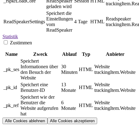
_rspkrLoadCore
ReadSpeaker
Session
HTML
trackingItem.Re
geladen wird
Speichert die
Einstellungen
Readspeaker
ReadSpeakerSettings
4 Tage
HTML
vom
trackingItem.Re
ReadSpeaker
Statistik
Zustimmen
Name
Zweck
Ablauf
Typ
Anbieter
Speichert
Informationen über
30
Website
_pk_ses
HTML
den Besuch der
Minuten
trackingItem.Website
Website
Speichert eine
13
Website
_pk_id
HTML
Benutzer-ID
Monate
trackingItem.Website
Speichert wie der
Benutzer die
6
Website
_pk_ref
HTML
Website aufgerufen
Monate
trackingItem.Website
hat
Alle Cookies ablehnen
Alle Cookies akzeptieren