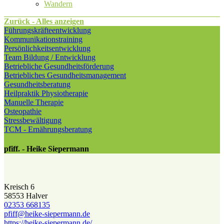
Wandern
Zurück - Alles anzeigen
Führungskräfteentwicklung
Kommunikationstraining
Persönlichkeitsentwicklung
Team Bildung / Entwicklung
Betriebliche Gesundheitsförderung
Betriebliches Gesundheitsmanagement
Gesundheitsberatung
Heilpraktik Physiotherapie
Manuelle Therapie
Osteopathie
Stressbewältigung
TCM - Ernährungsberatung
pfiff. - Heike Siepermann
Kreisch 6
58553 Halver
02353 668135
pfiff@​heike-siepermann.de
https://heike-siepermann.de/