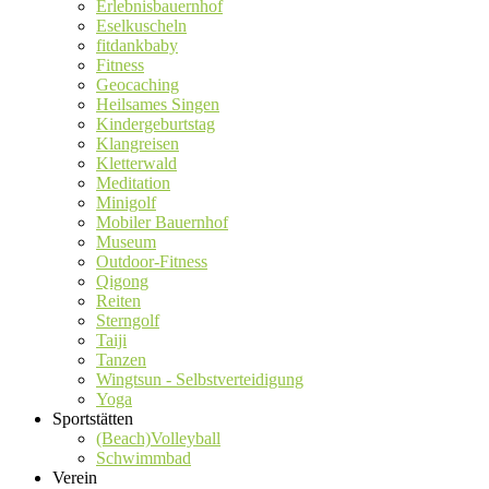
Erlebnisbauernhof
Eselkuscheln
fitdankbaby
Fitness
Geocaching
Heilsames Singen
Kindergeburtstag
Klangreisen
Kletterwald
Meditation
Minigolf
Mobiler Bauernhof
Museum
Outdoor-Fitness
Qigong
Reiten
Sterngolf
Taiji
Tanzen
Wingtsun - Selbstverteidigung
Yoga
Sportstätten
(Beach)Volleyball
Schwimmbad
Verein