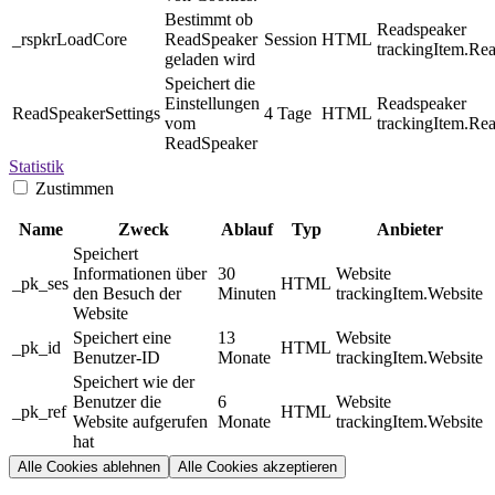
Bestimmt ob
Readspeaker
_rspkrLoadCore
ReadSpeaker
Session
HTML
trackingItem.Re
geladen wird
Speichert die
Einstellungen
Readspeaker
ReadSpeakerSettings
4 Tage
HTML
vom
trackingItem.Re
ReadSpeaker
Statistik
Zustimmen
Name
Zweck
Ablauf
Typ
Anbieter
Speichert
Informationen über
30
Website
_pk_ses
HTML
den Besuch der
Minuten
trackingItem.Website
Website
Speichert eine
13
Website
_pk_id
HTML
Benutzer-ID
Monate
trackingItem.Website
Speichert wie der
Benutzer die
6
Website
_pk_ref
HTML
Website aufgerufen
Monate
trackingItem.Website
hat
Alle Cookies ablehnen
Alle Cookies akzeptieren