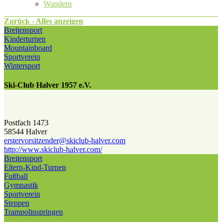
Wandern
Zurück - Alles anzeigen
Breitensport
Kinderturnen
Mountainboard
Sportverein
Wintersport
Ski-Club Halver 1957 e.V.
Postfach 1473
58544 Halver
erstervorsitzender@​skiclub-halver.com
http://www.skiclub-halver.com/
Breitensport
Eltern-Kind-Turnen
Fußball
Gymnastik
Sportverein
Steppen
Trampolinspringen