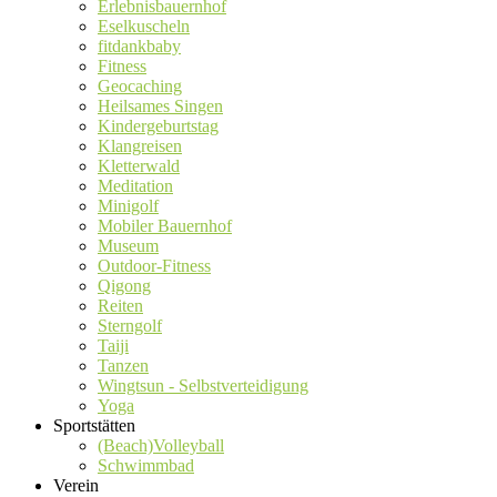
Erlebnisbauernhof
Eselkuscheln
fitdankbaby
Fitness
Geocaching
Heilsames Singen
Kindergeburtstag
Klangreisen
Kletterwald
Meditation
Minigolf
Mobiler Bauernhof
Museum
Outdoor-Fitness
Qigong
Reiten
Sterngolf
Taiji
Tanzen
Wingtsun - Selbstverteidigung
Yoga
Sportstätten
(Beach)Volleyball
Schwimmbad
Verein