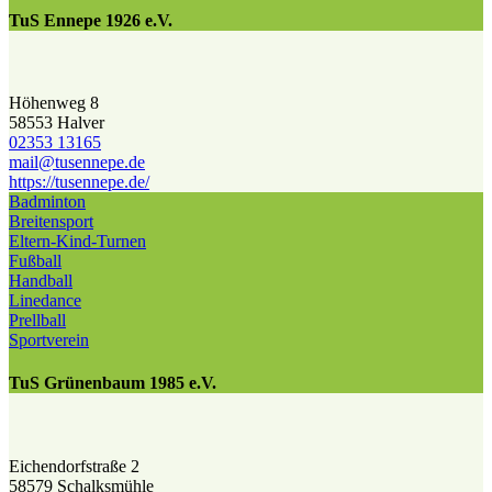
TuS Ennepe 1926 e.V.
Höhenweg 8
58553 Halver
02353 13165
mail@​tusennepe.de
https://tusennepe.de/
Badminton
Breitensport
Eltern-Kind-Turnen
Fußball
Handball
Linedance
Prellball
Sportverein
TuS Grünenbaum 1985 e.V.
Eichendorfstraße 2
58579 Schalksmühle