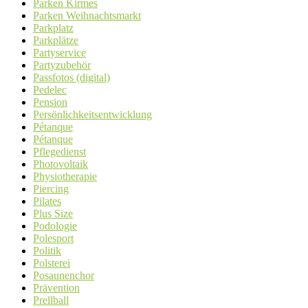
Parken Kirmes
Parken Weihnachtsmarkt
Parkplatz
Parkplätze
Partyservice
Partyzubehör
Passfotos (digital)
Pedelec
Pension
Persönlichkeitsentwicklung
Pétanque
Pétanque
Pflegedienst
Photovoltaik
Physiotherapie
Piercing
Pilates
Plus Size
Podologie
Polesport
Politik
Polsterei
Posaunenchor
Prävention
Prellball