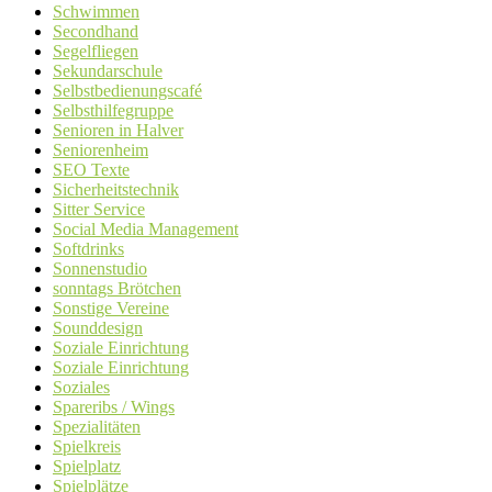
Schwimmen
Secondhand
Segelfliegen
Sekundarschule
Selbstbedienungscafé
Selbsthilfegruppe
Senioren in Halver
Seniorenheim
SEO Texte
Sicherheitstechnik
Sitter Service
Social Media Management
Softdrinks
Sonnenstudio
sonntags Brötchen
Sonstige Vereine
Sounddesign
Soziale Einrichtung
Soziale Einrichtung
Soziales
Spareribs / Wings
Spezialitäten
Spielkreis
Spielplatz
Spielplätze