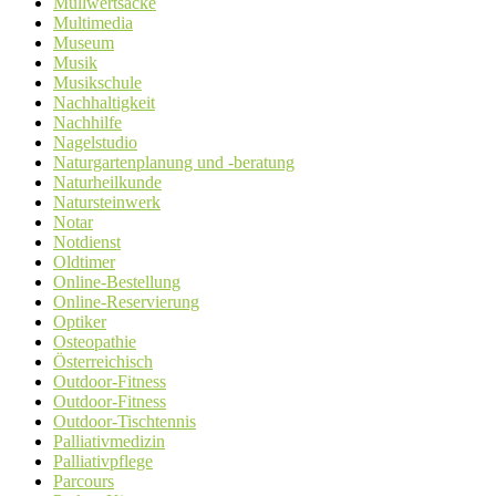
Müllwertsäcke
Multimedia
Museum
Musik
Musikschule
Nachhaltigkeit
Nachhilfe
Nagelstudio
Naturgartenplanung und -beratung
Naturheilkunde
Natursteinwerk
Notar
Notdienst
Oldtimer
Online-Bestellung
Online-Reservierung
Optiker
Osteopathie
Österreichisch
Outdoor-Fitness
Outdoor-Fitness
Outdoor-Tischtennis
Palliativmedizin
Palliativpflege
Parcours