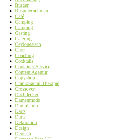
Burger
Busunternehmen
Café
Camping
Camping
Casting
Catering
Ceylonesisch
Chor
Coaching
Cocktails
Container-Service
Content Agentur
Copyshop
CranioSacral-Therapie
Crossover
Dachdecker
Damenmode
Dampfshop
Darts
Darts
Dekoration
Design
Deutsch