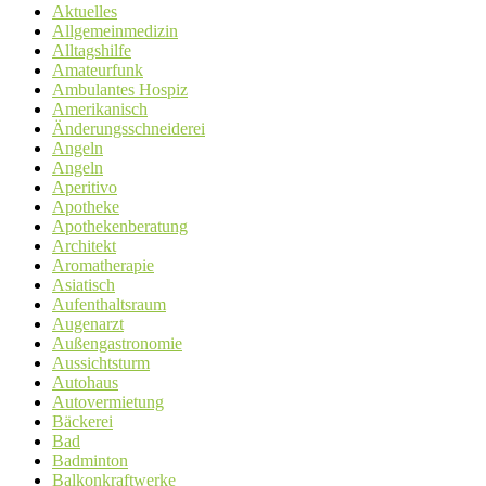
Aktuelles
Allgemeinmedizin
Alltagshilfe
Amateurfunk
Ambulantes Hospiz
Amerikanisch
Änderungsschneiderei
Angeln
Angeln
Aperitivo
Apotheke
Apothekenberatung
Architekt
Aromatherapie
Asiatisch
Aufenthaltsraum
Augenarzt
Außengastronomie
Aussichtsturm
Autohaus
Autovermietung
Bäckerei
Bad
Badminton
Balkonkraftwerke