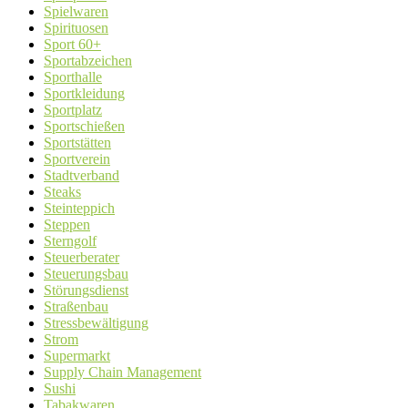
Spielwaren
Spirituosen
Sport 60+
Sportabzeichen
Sporthalle
Sportkleidung
Sportplatz
Sportschießen
Sportstätten
Sportverein
Stadtverband
Steaks
Steinteppich
Steppen
Sterngolf
Steuerberater
Steuerungsbau
Störungsdienst
Straßenbau
Stressbewältigung
Strom
Supermarkt
Supply Chain Management
Sushi
Tabakwaren