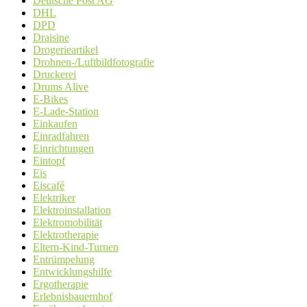
Deutsche Post AG
DHL
DPD
Draisine
Drogerieartikel
Drohnen-/Luftbildfotografie
Druckerei
Drums Alive
E-Bikes
E-Lade-Station
Einkaufen
Einradfahren
Einrichtungen
Eintopf
Eis
Eiscafé
Elektriker
Elektroinstallation
Elektromobilität
Elektrotherapie
Eltern-Kind-Turnen
Entrümpelung
Entwicklungshilfe
Ergotherapie
Erlebnisbauernhof