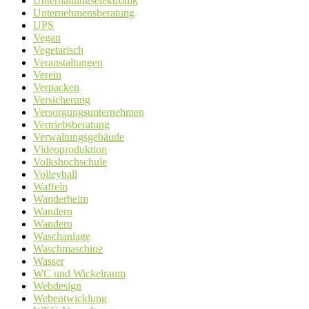
Unterhaltungselektronik
Unternehmensberatung
UPS
Vegan
Vegetarisch
Veranstaltungen
Verein
Verpacken
Versicherung
Versorgungsunternehmen
Vertriebsberatung
Verwaltungsgebäude
Videoproduktion
Volkshochschule
Volleyball
Waffeln
Wanderheim
Wandern
Wandern
Waschanlage
Waschmaschine
Wasser
WC und Wickelraum
Webdesign
Webentwicklung