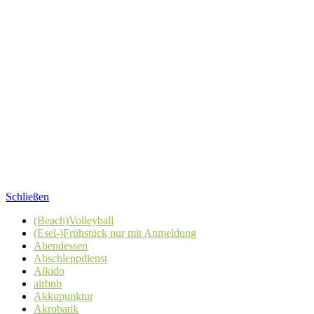
Schließen
(Beach)Volleyball
(Esel-)Frühstück nur mit Anmeldung
Abendessen
Abschleppdienst
Aikido
airbnb
Akkupunktur
Akrobatik