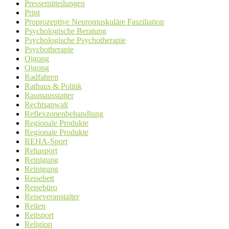
Pressemitteilungen
Print
Proprozeptive Neuromuskuläre Fasziliation
Psychologische Beratung
Psychologische Psychotherapie
Psychotherapie
Qigong
Qigong
Radfahren
Rathaus & Politik
Raumausstatter
Rechtsanwalt
Reflexzonenbehandlung
Regionale Produkte
Regionale Produkte
REHA-Sport
Rehasport
Reinigung
Reinigung
Reisebett
Reisebüro
Reiseveranstalter
Reiten
Reitsport
Religion