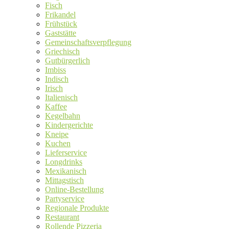
Fisch
Frikandel
Frühstück
Gaststätte
Gemeinschaftsverpflegung
Griechisch
Gutbürgerlich
Imbiss
Indisch
Irisch
Italienisch
Kaffee
Kegelbahn
Kindergerichte
Kneipe
Kuchen
Lieferservice
Longdrinks
Mexikanisch
Mittagstisch
Online-Bestellung
Partyservice
Regionale Produkte
Restaurant
Rollende Pizzeria