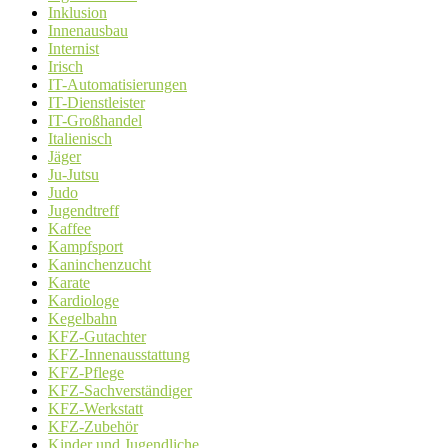
Inklusion
Innenausbau
Internist
Irisch
IT-Automatisierungen
IT-Dienstleister
IT-Großhandel
Italienisch
Jäger
Ju-Jutsu
Judo
Jugendtreff
Kaffee
Kampfsport
Kaninchenzucht
Karate
Kardiologe
Kegelbahn
KFZ-Gutachter
KFZ-Innenausstattung
KFZ-Pflege
KFZ-Sachverständiger
KFZ-Werkstatt
KFZ-Zubehör
Kinder und Jugendliche