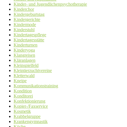
Kinder- und Jugendlichenpsychotherapie
Kinderchor
Kindergeburtstag
Kindergerichte
Kindermode
Kinderstuhl
Kindertagespflege
Kindertagesstätte
Kinderturnen
Kinderyoga
Klangreisen
Kläranlagen
Kleinspielfeld
Kleintierzuchtvereine
Kletterwald
Kneipe
Kommunikationstraining
Kondition
Konditorei
Konfektionierung
Kopier-/Faxservice
Kosmetik
Krabbelgruppe
Krankengymnastik
Küche