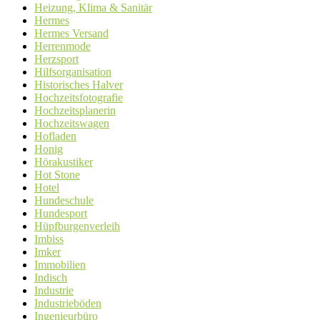
Heizung, Klima & Sanitär
Hermes
Hermes Versand
Herrenmode
Herzsport
Hilfsorganisation
Historisches Halver
Hochzeitsfotografie
Hochzeitsplanerin
Hochzeitswagen
Hofladen
Honig
Hörakustiker
Hot Stone
Hotel
Hundeschule
Hundesport
Hüpfburgenverleih
Imbiss
Imker
Immobilien
Indisch
Industrie
Industrieböden
Ingenieurbüro