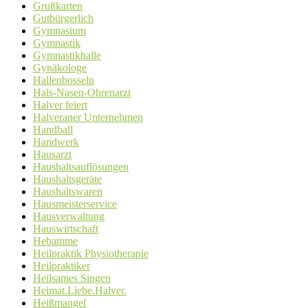
Grußkarten
Gutbürgerlich
Gymnasium
Gymnastik
Gymnastikhalle
Gynäkologe
Hallenbosseln
Hals-Nasen-Ohrenarzt
Halver feiert
Halveraner Unternehmen
Handball
Handwerk
Hausarzt
Haushaltsauflösungen
Haushaltsgeräte
Haushaltswaren
Hausmeisterservice
Hausverwaltung
Hauswirtschaft
Hebamme
Heilpraktik Physiotherapie
Heilpraktiker
Heilsames Singen
Heimat.Liebe.Halver.
Heißmangel