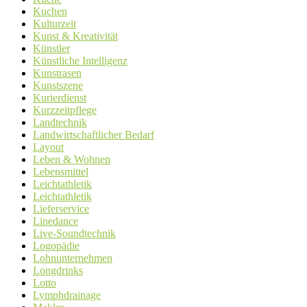
Kuchen
Kulturzeit
Kunst & Kreativität
Künstler
Künstliche Intelligenz
Kunstrasen
Kunstszene
Kurierdienst
Kurzzeitpflege
Landtechnik
Landwirtschaftlicher Bedarf
Layout
Leben & Wohnen
Lebensmittel
Leichtathletik
Leichtathletik
Lieferservice
Linedance
Live-Soundtechnik
Logopädie
Lohnunternehmen
Longdrinks
Lotto
Lymphdrainage