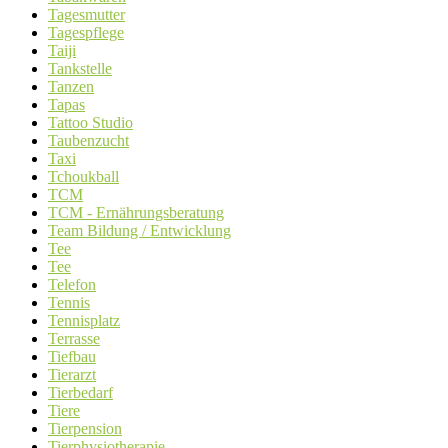
Tagesmutter
Tagespflege
Taiji
Tankstelle
Tanzen
Tapas
Tattoo Studio
Taubenzucht
Taxi
Tchoukball
TCM
TCM - Ernährungsberatung
Team Bildung / Entwicklung
Tee
Tee
Telefon
Tennis
Tennisplatz
Terrasse
Tiefbau
Tierarzt
Tierbedarf
Tiere
Tierpension
Tierphysiotherapie