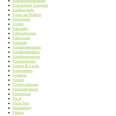
Ernährungsberatung
Erneuerbare Energien
Eselkuscheln
Essen auf Rädern
Etagenbad
Events
Fahrräder
Fahrradgarage
Fahrschule
Fairtrade
Familienberatung
Familienmedizin
Familienzentrum
Fanfarencorps
Farben & Lacke
Fasseratelier
Feinkost
Fenster
Ferienwohnung
Finanzberatung
Fingerfood
Fisch
Fisch-Spa
fitdankbaby
Fitness