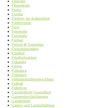
Fleischer
Fliesenleger
Florist
Fondue
Förderer der Kulturarbeit
Förderverein
Forst
Fotografie
Fotografie
Freibad
Freizeit & Tourismus
Freizeitaktivitäten
Friedhof
Friedhofsgärtner
Frikandel
Friseur
Frühstück
Frühstück
Führungskräfteentwicklung
Fußball
Fußpflege
Ganzheitliche Gesundheit
Garagenbeschichtungen
Garagentore
Garten- und Landschaftsbau