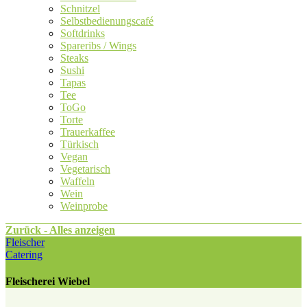
Schnitzel
Selbstbedienungscafé
Softdrinks
Spareribs / Wings
Steaks
Sushi
Tapas
Tee
ToGo
Torte
Trauerkaffee
Türkisch
Vegan
Vegetarisch
Waffeln
Wein
Weinprobe
Zurück - Alles anzeigen
Fleischer
Catering
Fleischerei Wiebel