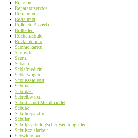
Religion
Reparaturservice
Restaurant
Restaurant
Rollende Pizzeria
Rollläden
Rückenschule
Rückentraining
Sammelkarten
Sardisch
Sauna
Schach
Schlafmedizin
Schlafwagen
Schlüsseldienst
Schmuck
Schnitzel
Schreibwaren
Schrott- und Metallhandel
Schuhe
Schuhreparatur
Schulen
Schulpsychologischer Beratungsdienst
Schulsozialarbeit
Schwimmbad