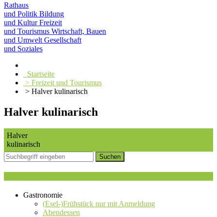
Rathaus
und Politik
Bildung
und Kultur
Freizeit
und Tourismus
Wirtschaft, Bauen
und Umwelt
Gesellschaft
und Soziales
Startseite
> Freizeit und Tourismus
> Halver kulinarisch
Halver kulinarisch
Halver
kulinarisch
Kategorieauswahl : Fleischer
Gastronomie
(Esel-)Frühstück nur mit Anmeldung
Abendessen