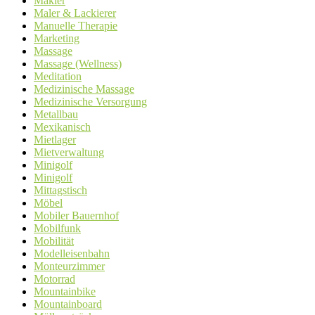
Makler
Maler & Lackierer
Manuelle Therapie
Marketing
Massage
Massage (Wellness)
Meditation
Medizinische Massage
Medizinische Versorgung
Metallbau
Mexikanisch
Mietlager
Mietverwaltung
Minigolf
Minigolf
Mittagstisch
Möbel
Mobiler Bauernhof
Mobilfunk
Mobilität
Modelleisenbahn
Monteurzimmer
Motorrad
Mountainbike
Mountainboard