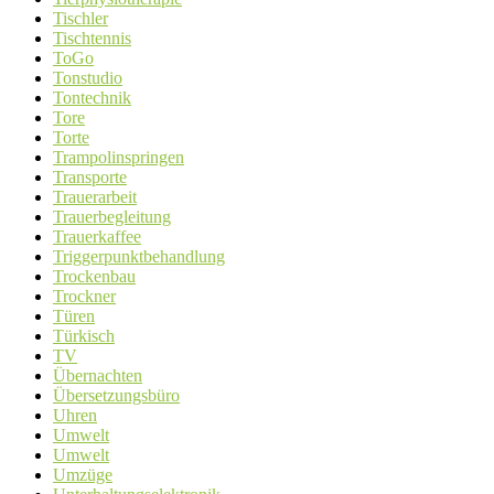
Tischler
Tischtennis
ToGo
Tonstudio
Tontechnik
Tore
Torte
Trampolinspringen
Transporte
Trauerarbeit
Trauerbegleitung
Trauerkaffee
Triggerpunktbehandlung
Trockenbau
Trockner
Türen
Türkisch
TV
Übernachten
Übersetzungsbüro
Uhren
Umwelt
Umwelt
Umzüge