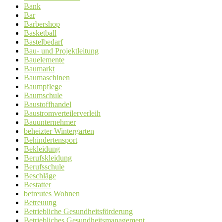
Bank
Bar
Barbershop
Basketball
Bastelbedarf
Bau- und Projektleitung
Bauelemente
Baumarkt
Baumaschinen
Baumpflege
Baumschule
Baustoffhandel
Baustromverteilerverleih
Bauunternehmer
beheizter Wintergarten
Behindertensport
Bekleidung
Berufskleidung
Berufsschule
Beschläge
Bestatter
betreutes Wohnen
Betreuung
Betriebliche Gesundheitsförderung
Betriebliches Gesundheitsmanagement