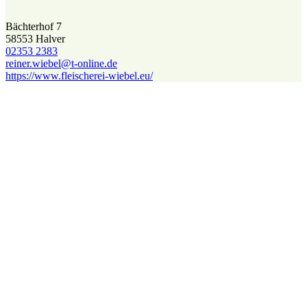
Bächterhof 7
58553 Halver
02353 2383
reiner.wiebel@​t-online.de
https://www.fleischerei-wiebel.eu/