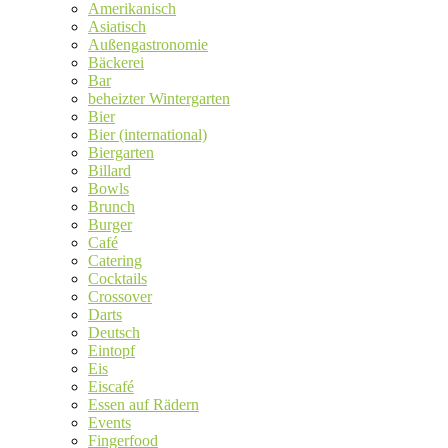
Amerikanisch
Asiatisch
Außengastronomie
Bäckerei
Bar
beheizter Wintergarten
Bier
Bier (international)
Biergarten
Billard
Bowls
Brunch
Burger
Café
Catering
Cocktails
Crossover
Darts
Deutsch
Eintopf
Eis
Eiscafé
Essen auf Rädern
Events
Fingerfood