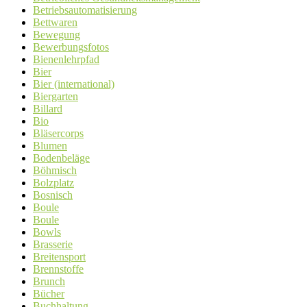
Betriebsautomatisierung
Bettwaren
Bewegung
Bewerbungsfotos
Bienenlehrpfad
Bier
Bier (international)
Biergarten
Billard
Bio
Bläsercorps
Blumen
Bodenbeläge
Böhmisch
Bolzplatz
Bosnisch
Boule
Boule
Bowls
Brasserie
Breitensport
Brennstoffe
Brunch
Bücher
Buchhaltung