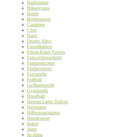
Badminton
Bläsercorps
Boule
Breitensport
Camping
Chor
Darts
Drums Alive
Einradfahren
Eltern-Kind-Turnen
Entwicklungshilfe
Fanfarencorps
Förderverein
Fotografie
Fußball
Geflügelzucht
Gymnastik
Handball
Heimat.Liebe.Halver.
Herzsport
Hilfsorganisation
Hundesport
Imker
Jäger
Ju-Jutsu