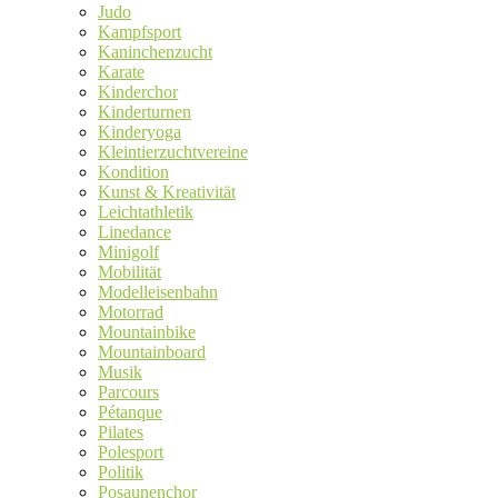
Judo
Kampfsport
Kaninchenzucht
Karate
Kinderchor
Kinderturnen
Kinderyoga
Kleintierzuchtvereine
Kondition
Kunst & Kreativität
Leichtathletik
Linedance
Minigolf
Mobilität
Modelleisenbahn
Motorrad
Mountainbike
Mountainboard
Musik
Parcours
Pétanque
Pilates
Polesport
Politik
Posaunenchor