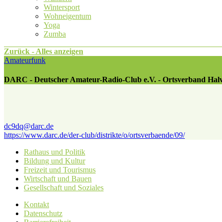
Wintersport
Wohneigentum
Yoga
Zumba
Zurück - Alles anzeigen
Amateurfunk
DARC - Deutscher Amateur-Radio-Club e.V. - Ortsverband Hal
dc9dq@​darc.de
https://www.darc.de/der-club/distrikte/o/ortsverbaende/09/
Rathaus und Politik
Bildung und Kultur
Freizeit und Tourismus
Wirtschaft und Bauen
Gesellschaft und Soziales
Kontakt
Datenschutz