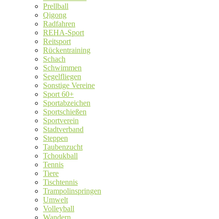
Prellball
Qigong
Radfahren
REHA-Sport
Reitsport
Rückentraining
Schach
Schwimmen
Segelfliegen
Sonstige Vereine
Sport 60+
Sportabzeichen
Sportschießen
Sportverein
Stadtverband
Steppen
Taubenzucht
Tchoukball
Tennis
Tiere
Tischtennis
Trampolinspringen
Umwelt
Volleyball
Wandern