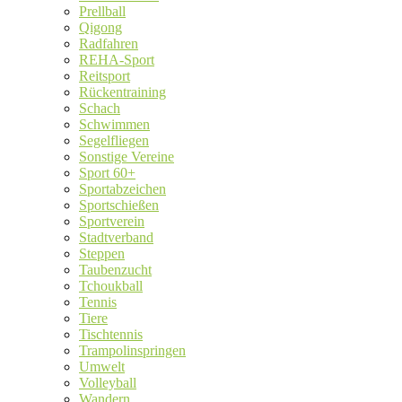
Prellball
Qigong
Radfahren
REHA-Sport
Reitsport
Rückentraining
Schach
Schwimmen
Segelfliegen
Sonstige Vereine
Sport 60+
Sportabzeichen
Sportschießen
Sportverein
Stadtverband
Steppen
Taubenzucht
Tchoukball
Tennis
Tiere
Tischtennis
Trampolinspringen
Umwelt
Volleyball
Wandern