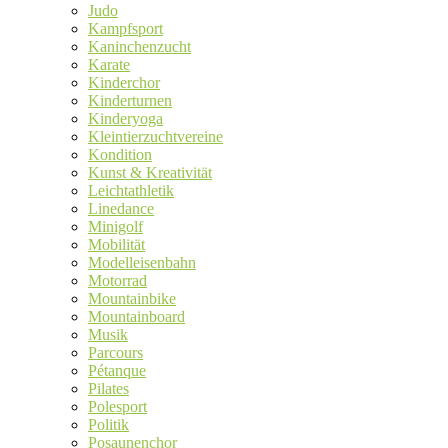
Judo
Kampfsport
Kaninchenzucht
Karate
Kinderchor
Kinderturnen
Kinderyoga
Kleintierzuchtvereine
Kondition
Kunst & Kreativität
Leichtathletik
Linedance
Minigolf
Mobilität
Modelleisenbahn
Motorrad
Mountainbike
Mountainboard
Musik
Parcours
Pétanque
Pilates
Polesport
Politik
Posaunenchor