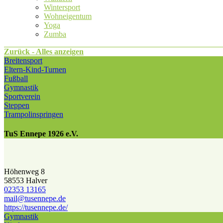
Wintersport
Wohneigentum
Yoga
Zumba
Zurück - Alles anzeigen
Breitensport
Eltern-Kind-Turnen
Fußball
Gymnastik
Sportverein
Steppen
Trampolinspringen
TuS Ennepe 1926 e.V.
Höhenweg 8
58553 Halver
02353 13165
mail@​tusennepe.de
https://tusennepe.de/
Gymnastik