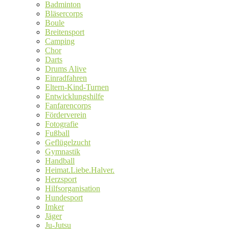
Badminton
Bläsercorps
Boule
Breitensport
Camping
Chor
Darts
Drums Alive
Einradfahren
Eltern-Kind-Turnen
Entwicklungshilfe
Fanfarencorps
Förderverein
Fotografie
Fußball
Geflügelzucht
Gymnastik
Handball
Heimat.Liebe.Halver.
Herzsport
Hilfsorganisation
Hundesport
Imker
Jäger
Ju-Jutsu