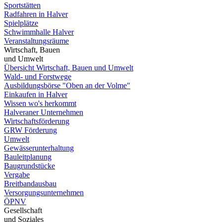
Sportstätten
Radfahren in Halver
Spielplätze
Schwimmhalle Halver
Veranstaltungsräume
Wirtschaft, Bauen
und Umwelt
Übersicht Wirtschaft, Bauen und Umwelt
Wald- und Forstwege
Ausbildungsbörse "Oben an der Volme"
Einkaufen in Halver
Wissen wo's herkommt
Halveraner Unternehmen
Wirtschaftsförderung
GRW Förderung
Umwelt
Gewässerunterhaltung
Bauleitplanung
Baugrundstücke
Vergabe
Breitbandausbau
Versorgungsunternehmen
ÖPNV
Gesellschaft
und Soziales