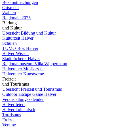
Bekanntmachungen
Ortsrecht
Wahlen
Regionale 2025
Bildung
und Kultur
Übersicht Bildung und Kultur
Kulturzeit Halver
Schulen
TUMO-Box Halver
Halver-Wissen
Stadtbücherei Halver
Regionalmuseum Villa Wippermann
Halveraner Musikszene
Halveraner Kunstszene
Freizeit
und Tourismus
Übersicht Freizeit und Tourismus
Outdoor Escape Game Halver
Veranstaltungskalender
Halver feiert
Halver kulinarisch
Tourismus
Freizeit
Vereine