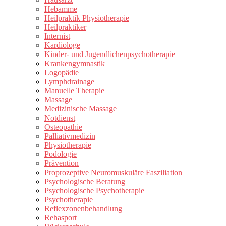
Hebamme
Heilpraktik Physiotherapie
Heilpraktiker
Internist
Kardiologe
Kinder- und Jugendlichenpsychotherapie
Krankengymnastik
Logopädie
Lymphdrainage
Manuelle Therapie
Massage
Medizinische Massage
Notdienst
Osteopathie
Palliativmedizin
Physiotherapie
Podologie
Prävention
Proprozeptive Neuromuskuläre Fasziliation
Psychologische Beratung
Psychologische Psychotherapie
Psychotherapie
Reflexzonenbehandlung
Rehasport