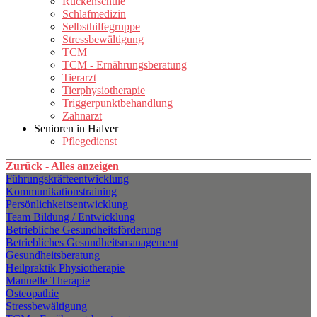
Rückenschule
Schlafmedizin
Selbsthilfegruppe
Stressbewältigung
TCM
TCM - Ernährungsberatung
Tierarzt
Tierphysiotherapie
Triggerpunktbehandlung
Zahnarzt
Senioren in Halver
Pflegedienst
Zurück - Alles anzeigen
Führungskräfteentwicklung
Kommunikationstraining
Persönlichkeitsentwicklung
Team Bildung / Entwicklung
Betriebliche Gesundheitsförderung
Betriebliches Gesundheitsmanagement
Gesundheitsberatung
Heilpraktik Physiotherapie
Manuelle Therapie
Osteopathie
Stressbewältigung