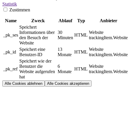
Statistik
Zustimmen
Name
Zweck
Ablauf
Typ
Anbieter
Speichert
Informationen über
30
Website
_pk_ses
HTML
den Besuch der
Minuten
trackingItem.Website
Website
Speichert eine
13
Website
_pk_id
HTML
Benutzer-ID
Monate
trackingItem.Website
Speichert wie der
Benutzer die
6
Website
_pk_ref
HTML
Website aufgerufen
Monate
trackingItem.Website
hat
Alle Cookies ablehnen
Alle Cookies akzeptieren