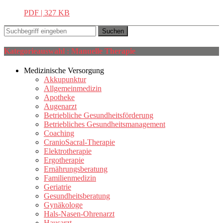
PDF | 327 KB
Kategorieauswahl : Manuelle Therapie
Medizinische Versorgung
Akkupunktur
Allgemeinmedizin
Apotheke
Augenarzt
Betriebliche Gesundheitsförderung
Betriebliches Gesundheitsmanagement
Coaching
CranioSacral-Therapie
Elektrotherapie
Ergotherapie
Ernährungsberatung
Familienmedizin
Geriatrie
Gesundheitsberatung
Gynäkologe
Hals-Nasen-Ohrenarzt
Hausarzt