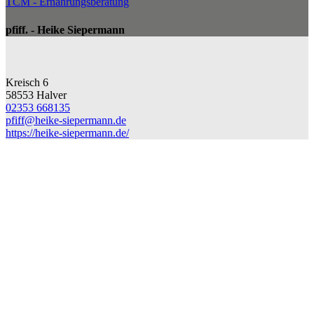
TCM - Ernährungsberatung
pfiff. - Heike Siepermann
Kreisch 6
58553 Halver
02353 668135
pfiff@​heike-siepermann.de
https://heike-siepermann.de/