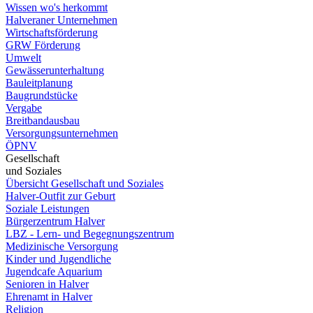
Wissen wo's herkommt
Halveraner Unternehmen
Wirtschaftsförderung
GRW Förderung
Umwelt
Gewässerunterhaltung
Bauleitplanung
Baugrundstücke
Vergabe
Breitbandausbau
Versorgungsunternehmen
ÖPNV
Gesellschaft
und Soziales
Übersicht Gesellschaft und Soziales
Halver-Outfit zur Geburt
Soziale Leistungen
Bürgerzentrum Halver
LBZ - Lern- und Begegnungszentrum
Medizinische Versorgung
Kinder und Jugendliche
Jugendcafe Aquarium
Senioren in Halver
Ehrenamt in Halver
Religion