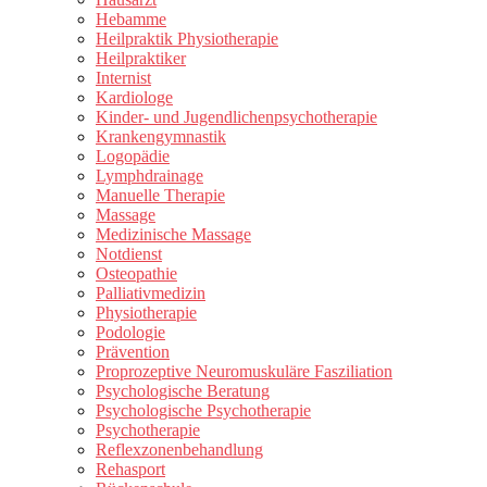
Hebamme
Heilpraktik Physiotherapie
Heilpraktiker
Internist
Kardiologe
Kinder- und Jugendlichenpsychotherapie
Krankengymnastik
Logopädie
Lymphdrainage
Manuelle Therapie
Massage
Medizinische Massage
Notdienst
Osteopathie
Palliativmedizin
Physiotherapie
Podologie
Prävention
Proprozeptive Neuromuskuläre Fasziliation
Psychologische Beratung
Psychologische Psychotherapie
Psychotherapie
Reflexzonenbehandlung
Rehasport