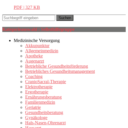
PDF | 327 KB
Kategorieauswahl : Selbsthilfegruppe
Medizinische Versorgung
Akkupunktur
Allgemeinmedizin
Apotheke
Augenarzt
Betriebliche Gesundheitsförderung
Betriebliches Gesundheitsmanagement
Coaching
CranioSacral-Therapie
Elektrotherapie
Ergotherapie
Ernährungsberatung
Familienmedizin
Geriatrie
Gesundheitsberatung
Gynäkologe
Hals-Nasen-Ohrenarzt
Hausarzt