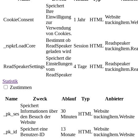
Speichert
Ihre
Einwilligung
Website
CookieConsent
1 Jahr
HTML
zur
trackingItem.Web
Verwendung
von Cookies.
Bestimmt ob
Readspeaker
_rspkrLoadCore
ReadSpeaker
Session
HTML
trackingItem.Re
geladen wird
Speichert die
Einstellungen
Readspeaker
ReadSpeakerSettings
4 Tage
HTML
vom
trackingItem.Re
ReadSpeaker
Statistik
Zustimmen
Name
Zweck
Ablauf
Typ
Anbieter
Speichert
Informationen über
30
Website
_pk_ses
HTML
den Besuch der
Minuten
trackingItem.Website
Website
Speichert eine
13
Website
_pk_id
HTML
Benutzer-ID
Monate
trackingItem.Website