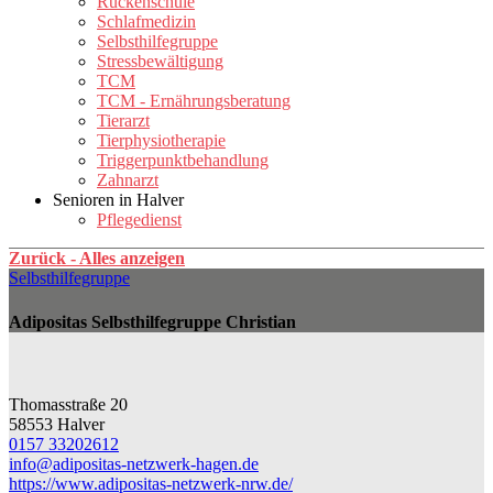
Rückenschule
Schlafmedizin
Selbsthilfegruppe
Stressbewältigung
TCM
TCM - Ernährungsberatung
Tierarzt
Tierphysiotherapie
Triggerpunktbehandlung
Zahnarzt
Senioren in Halver
Pflegedienst
Zurück - Alles anzeigen
Selbsthilfegruppe
Adipositas Selbsthilfegruppe Christian
Thomasstraße 20
58553 Halver
0157 33202612
info@​adipositas-netzwerk-hagen.de
https://www.adipositas-netzwerk-nrw.de/