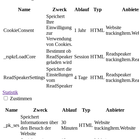
Name
Zweck
Ablauf
Typ
Anbiete
Speichert
Ihre
Einwilligung
Website
CookieConsent
1 Jahr
HTML
zur
trackingItem.Web
Verwendung
von Cookies.
Bestimmt ob
Readspeaker
_rspkrLoadCore
ReadSpeaker
Session
HTML
trackingItem.Re
geladen wird
Speichert die
Einstellungen
Readspeaker
ReadSpeakerSettings
4 Tage
HTML
vom
trackingItem.Re
ReadSpeaker
Statistik
Zustimmen
Name
Zweck
Ablauf
Typ
Anbieter
Speichert
Informationen über
30
Website
_pk_ses
HTML
den Besuch der
Minuten
trackingItem.Website
Website