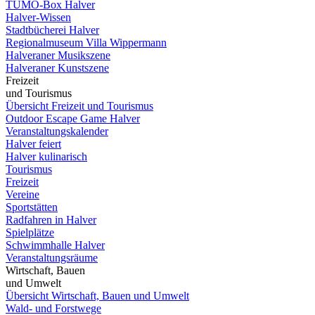
TUMO-Box Halver
Halver-Wissen
Stadtbücherei Halver
Regionalmuseum Villa Wippermann
Halveraner Musikszene
Halveraner Kunstszene
Freizeit
und Tourismus
Übersicht Freizeit und Tourismus
Outdoor Escape Game Halver
Veranstaltungskalender
Halver feiert
Halver kulinarisch
Tourismus
Freizeit
Vereine
Sportstätten
Radfahren in Halver
Spielplätze
Schwimmhalle Halver
Veranstaltungsräume
Wirtschaft, Bauen
und Umwelt
Übersicht Wirtschaft, Bauen und Umwelt
Wald- und Forstwege