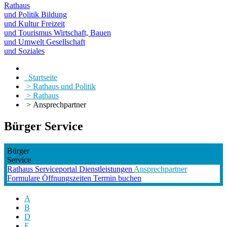
Rathaus
und Politik
Bildung
und Kultur
Freizeit
und Tourismus
Wirtschaft, Bauen
und Umwelt
Gesellschaft
und Soziales
Startseite
> Rathaus und Politik
> Rathaus
> Ansprechpartner
Bürger Service
Bürger
Service
Rathaus
Serviceportal
Dienstleistungen
Ansprechpartner
Formulare
Öffnungszeiten
Termin buchen
A
B
D
E