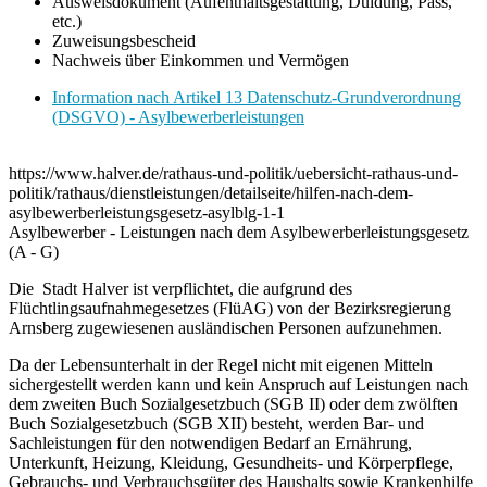
Ausweisdokument (Aufenthaltsgestattung, Duldung, Pass,
etc.)
Zuweisungsbescheid
Nachweis über Einkommen und Vermögen
Information nach Artikel 13 Datenschutz-Grundverordnung
(DSGVO) - Asylbewerberleistungen
https://www.halver.de/rathaus-und-politik/uebersicht-rathaus-und-
politik/rathaus/dienstleistungen/detailseite/hilfen-nach-dem-
asylbewerberleistungsgesetz-asylblg-1-1
Asylbewerber - Leistungen nach dem Asylbewerberleistungsgesetz
(A - G)
Die Stadt Halver ist verpflichtet, die aufgrund des
Flüchtlingsaufnahmegesetzes (FlüAG) von der Bezirksregierung
Arnsberg zugewiesenen ausländischen Personen aufzunehmen.
Da der Lebensunterhalt in der Regel nicht mit eigenen Mitteln
sichergestellt werden kann und kein Anspruch auf Leistungen nach
dem zweiten Buch Sozialgesetzbuch (SGB II) oder dem zwölften
Buch Sozialgesetzbuch (SGB XII) besteht, werden Bar- und
Sachleistungen für den notwendigen Bedarf an Ernährung,
Unterkunft, Heizung, Kleidung, Gesundheits- und Körperpflege,
Gebrauchs- und Verbrauchsgüter des Haushalts sowie Krankenhilfe