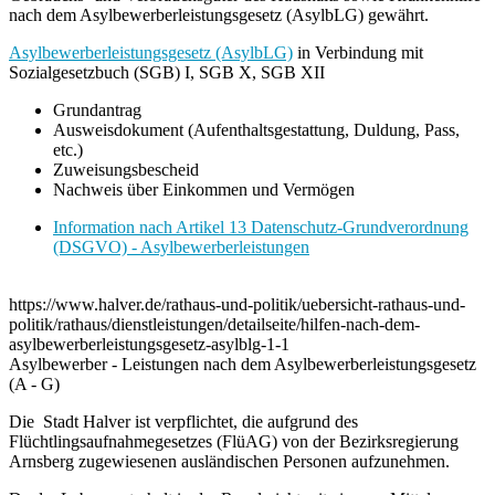
nach dem Asylbewerberleistungsgesetz (AsylbLG) gewährt.
Asylbewerberleistungsgesetz (AsylbLG)
in Verbindung mit
Sozialgesetzbuch (SGB) I, SGB X, SGB XII
Grundantrag
Ausweisdokument (Aufenthaltsgestattung, Duldung, Pass,
etc.)
Zuweisungsbescheid
Nachweis über Einkommen und Vermögen
Information nach Artikel 13 Datenschutz-Grundverordnung
(DSGVO) - Asylbewerberleistungen
https://www.halver.de/rathaus-und-politik/uebersicht-rathaus-und-
politik/rathaus/dienstleistungen/detailseite/hilfen-nach-dem-
asylbewerberleistungsgesetz-asylblg-1-1
Asylbewerber - Leistungen nach dem Asylbewerberleistungsgesetz
(A - G)
Die Stadt Halver ist verpflichtet, die aufgrund des
Flüchtlingsaufnahmegesetzes (FlüAG) von der Bezirksregierung
Arnsberg zugewiesenen ausländischen Personen aufzunehmen.