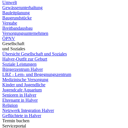
Umwelt
Gewässerunterhaltung
Bauleitplanung
Baugrundstücke
Vergabe
Breitbandausbau
Versorgungsunternehmen
ÖPNV
Gesellschaft
und Soziales
Übersicht Gesellschaft und Soziales
Halver-Outfit zur Geburt
Soziale Leistungen
Bürgerzentrum Halver
LBZ - Lern- und Begegnungszentrum
Medizinische Versorgung
Kinder und Jugendliche
Jugendcafe Aquarium
Senioren in Halver
Ehrenamt in Halver
Religion
Netzwerk Integration Halver
Geflüchtete in Halver
Termin buchen
Serviceportal