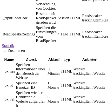
Verwendung
von Cookies.
Bestimmt ob
Readspeaker
_rspkrLoadCore
ReadSpeaker
Session
HTML
trackingItem.Re
geladen wird
Speichert die
Einstellungen
Readspeaker
ReadSpeakerSettings
4 Tage
HTML
vom
trackingItem.Re
ReadSpeaker
Statistik
Zustimmen
Name
Zweck
Ablauf
Typ
Anbieter
Speichert
Informationen über
30
Website
_pk_ses
HTML
den Besuch der
Minuten
trackingItem.Website
Website
Speichert eine
13
Website
_pk_id
HTML
Benutzer-ID
Monate
trackingItem.Website
Speichert wie der
Benutzer die
6
Website
_pk_ref
HTML
Website aufgerufen
Monate
trackingItem.Website
hat