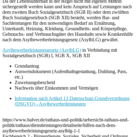
Da der Lebensunterhalt in der Regel nicht mit eigenen Mitteln
sichergestellt werden kann und kein Anspruch auf Leistungen nach
dem zweiten Buch Sozialgesetzbuch (SGB II) oder dem zwölften
Buch Sozialgesetzbuch (SGB XII) besteht, werden Bar- und
Sachleistungen für den notwendigen Bedarf an Ernährung,
Unterkunft, Heizung, Kleidung, Gesundheits- und Körperpflege,
Gebrauchs- und Verbrauchsgüter des Haushalts sowie Krankenhilfe
nach dem Asylbewerberleistungsgesetz (AsylbLG) gewährt.
Asylbewerberleistungsgesetz (AsylbLG)
in Verbindung mit
Sozialgesetzbuch (SGB) I, SGB X, SGB XII
Grundantrag
Ausweisdokument (Aufenthaltsgestattung, Duldung, Pass,
etc.)
Zuweisungsbescheid
Nachweis über Einkommen und Vermögen
Information nach Artikel 13 Datenschutz-Grundverordnung
(DSGVO) - Asylbewerberleistungen
https://www.halver.de/rathaus-und-politik/uebersicht-rathaus-und-
politik/rathaus/dienstleistungen/detailseite/hilfen-nach-dem-
asylbewerberleistungsgesetz-asylblg-1-1
Fachbereich 2 - Bürgerdienste, Soziales, Sicherheit und Ordnung