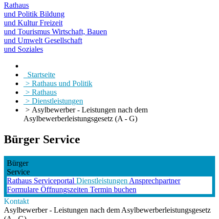
Rathaus
und Politik
Bildung
und Kultur
Freizeit
und Tourismus
Wirtschaft, Bauen
und Umwelt
Gesellschaft
und Soziales
Startseite
> Rathaus und Politik
> Rathaus
> Dienstleistungen
> Asylbewerber - Leistungen nach dem
Asylbewerberleistungsgesetz (A - G)
Bürger Service
Bürger
Service
Rathaus
Serviceportal
Dienstleistungen
Ansprechpartner
Formulare
Öffnungszeiten
Termin buchen
Kontakt
Asylbewerber - Leistungen nach dem Asylbewerberleistungsgesetz
(A - G)