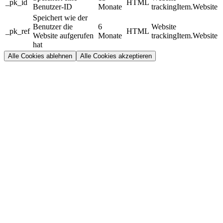
_pk_id
HTML
Benutzer-ID
Monate
trackingItem.Website
Speichert wie der
Benutzer die
6
Website
_pk_ref
HTML
Website aufgerufen
Monate
trackingItem.Website
hat
Alle Cookies ablehnen
Alle Cookies akzeptieren