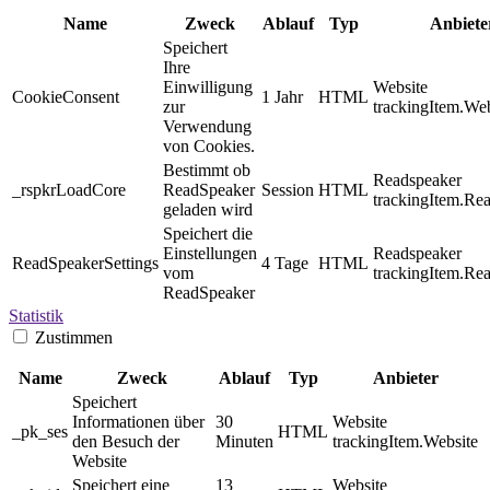
Name
Zweck
Ablauf
Typ
Anbiete
Speichert
Ihre
Einwilligung
Website
CookieConsent
1 Jahr
HTML
zur
trackingItem.Web
Verwendung
von Cookies.
Bestimmt ob
Readspeaker
_rspkrLoadCore
ReadSpeaker
Session
HTML
trackingItem.Re
geladen wird
Speichert die
Einstellungen
Readspeaker
ReadSpeakerSettings
4 Tage
HTML
vom
trackingItem.Re
ReadSpeaker
Statistik
Zustimmen
Name
Zweck
Ablauf
Typ
Anbieter
Speichert
Informationen über
30
Website
_pk_ses
HTML
den Besuch der
Minuten
trackingItem.Website
Website
Speichert eine
13
Website