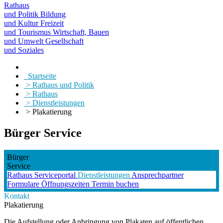
Rathaus
und Politik
Bildung
und Kultur
Freizeit
und Tourismus
Wirtschaft, Bauen
und Umwelt
Gesellschaft
und Soziales
Startseite
> Rathaus und Politik
> Rathaus
> Dienstleistungen
> Plakatierung
Bürger Service
Bürger
Service
Rathaus
Serviceportal
Dienstleistungen
Ansprechpartner
Formulare
Öffnungszeiten
Termin buchen
Kontakt
Plakatierung
Die Aufstellung oder Anbringung von Plakaten auf öffentlichen