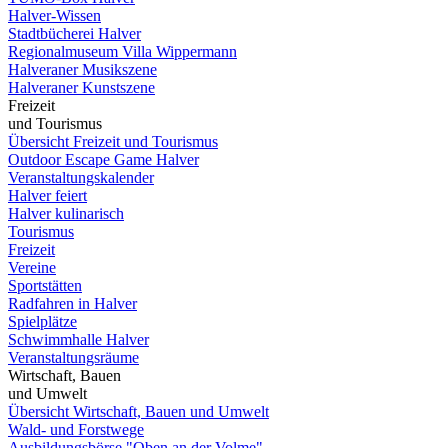
Halver-Wissen
Stadtbücherei Halver
Regionalmuseum Villa Wippermann
Halveraner Musikszene
Halveraner Kunstszene
Freizeit
und Tourismus
Übersicht Freizeit und Tourismus
Outdoor Escape Game Halver
Veranstaltungskalender
Halver feiert
Halver kulinarisch
Tourismus
Freizeit
Vereine
Sportstätten
Radfahren in Halver
Spielplätze
Schwimmhalle Halver
Veranstaltungsräume
Wirtschaft, Bauen
und Umwelt
Übersicht Wirtschaft, Bauen und Umwelt
Wald- und Forstwege
Ausbildungsbörse "Oben an der Volme"