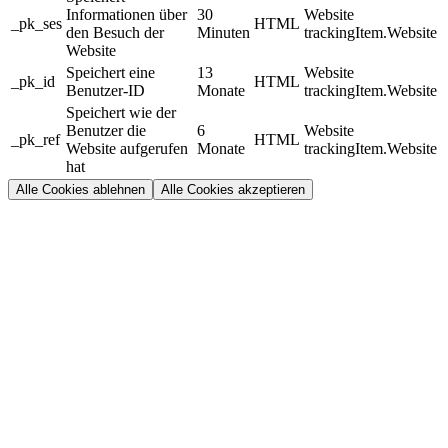
Informationen über
30
Website
_pk_ses
HTML
den Besuch der
Minuten
trackingItem.Website
Website
Speichert eine
13
Website
_pk_id
HTML
Benutzer-ID
Monate
trackingItem.Website
Speichert wie der
Benutzer die
6
Website
_pk_ref
HTML
Website aufgerufen
Monate
trackingItem.Website
hat
Alle Cookies ablehnen
Alle Cookies akzeptieren