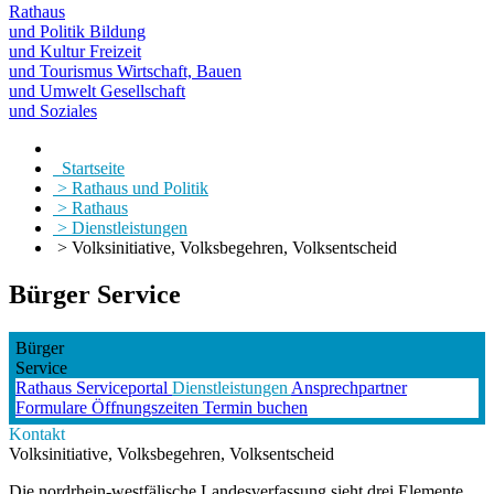
Rathaus
und Politik
Bildung
und Kultur
Freizeit
und Tourismus
Wirtschaft, Bauen
und Umwelt
Gesellschaft
und Soziales
Startseite
> Rathaus und Politik
> Rathaus
> Dienstleistungen
> Volksinitiative, Volksbegehren, Volksentscheid
Bürger Service
Bürger
Service
Rathaus
Serviceportal
Dienstleistungen
Ansprechpartner
Formulare
Öffnungszeiten
Termin buchen
Kontakt
Volksinitiative, Volksbegehren, Volksentscheid
Die nordrhein-westfälische Landesverfassung sieht drei Elemente