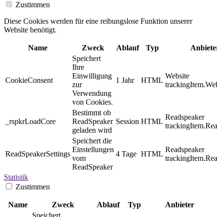
Zustimmen
Diese Cookies werden für eine reibungslose Funktion unserer
Website benötigt.
Name
Zweck
Ablauf
Typ
Anbiete
Speichert
Ihre
Einwilligung
Website
CookieConsent
1 Jahr
HTML
zur
trackingItem.Web
Verwendung
von Cookies.
Bestimmt ob
Readspeaker
_rspkrLoadCore
ReadSpeaker
Session
HTML
trackingItem.Re
geladen wird
Speichert die
Einstellungen
Readspeaker
ReadSpeakerSettings
4 Tage
HTML
vom
trackingItem.Re
ReadSpeaker
Statistik
Zustimmen
Name
Zweck
Ablauf
Typ
Anbieter
Speichert