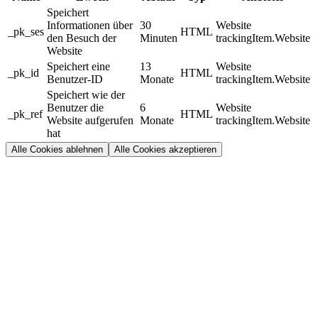
Speichert
Informationen über
30
Website
_pk_ses
HTML
den Besuch der
Minuten
trackingItem.Website
Website
Speichert eine
13
Website
_pk_id
HTML
Benutzer-ID
Monate
trackingItem.Website
Speichert wie der
Benutzer die
6
Website
_pk_ref
HTML
Website aufgerufen
Monate
trackingItem.Website
hat
Alle Cookies ablehnen
Alle Cookies akzeptieren