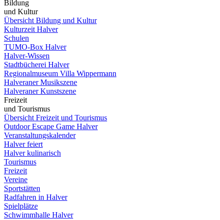
Bildung
und Kultur
Übersicht Bildung und Kultur
Kulturzeit Halver
Schulen
TUMO-Box Halver
Halver-Wissen
Stadtbücherei Halver
Regionalmuseum Villa Wippermann
Halveraner Musikszene
Halveraner Kunstszene
Freizeit
und Tourismus
Übersicht Freizeit und Tourismus
Outdoor Escape Game Halver
Veranstaltungskalender
Halver feiert
Halver kulinarisch
Tourismus
Freizeit
Vereine
Sportstätten
Radfahren in Halver
Spielplätze
Schwimmhalle Halver