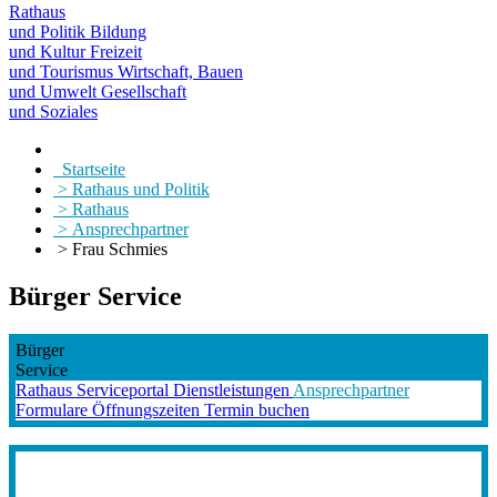
Rathaus
und Politik
Bildung
und Kultur
Freizeit
und Tourismus
Wirtschaft, Bauen
und Umwelt
Gesellschaft
und Soziales
Startseite
> Rathaus und Politik
> Rathaus
> Ansprechpartner
> Frau Schmies
Bürger Service
Bürger
Service
Rathaus
Serviceportal
Dienstleistungen
Ansprechpartner
Formulare
Öffnungszeiten
Termin buchen