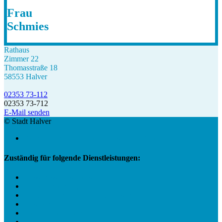
Frau
Schmies
Rathaus
Zimmer 22
Thomasstraße 18
58553 Halver
02353 73-112
02353 73-712
E-Mail senden
© Stadt Halver
Fachbereich 1 - Zentrale Dienste und Finanzen
Zuständig für folgende Dienstleistungen:
Ausschüsse des Rates
Bekanntmachungen
Bürgerbegehren und Bürgerentscheid
Ortsrecht
Rat der Stadt Halver
Ratsinformationssystem