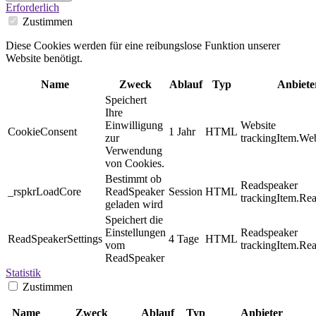
Erforderlich
Zustimmen
Diese Cookies werden für eine reibungslose Funktion unserer
Website benötigt.
Name
Zweck
Ablauf
Typ
Anbiete
Speichert
Ihre
Einwilligung
Website
CookieConsent
1 Jahr
HTML
zur
trackingItem.Web
Verwendung
von Cookies.
Bestimmt ob
Readspeaker
_rspkrLoadCore
ReadSpeaker
Session
HTML
trackingItem.Re
geladen wird
Speichert die
Einstellungen
Readspeaker
ReadSpeakerSettings
4 Tage
HTML
vom
trackingItem.Re
ReadSpeaker
Statistik
Zustimmen
Name
Zweck
Ablauf
Typ
Anbieter