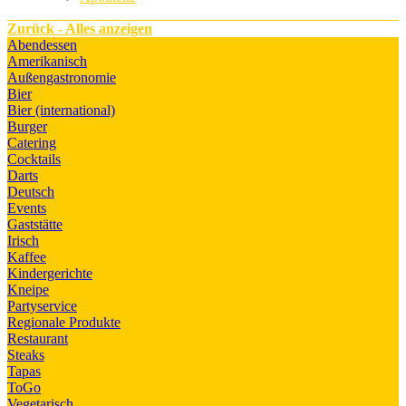
Zurück - Alles anzeigen
Abendessen
Amerikanisch
Außengastronomie
Bier
Bier (international)
Burger
Catering
Cocktails
Darts
Deutsch
Events
Gaststätte
Irisch
Kaffee
Kindergerichte
Kneipe
Partyservice
Regionale Produkte
Restaurant
Steaks
Tapas
ToGo
Vegetarisch