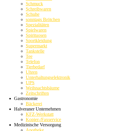
Schmuck
Schreibwaren
Schuhe
sonntags Brötchen
Spezialitäten
Spielwaren
Spirituosen
Sportkleidung
Supermarkt
Tankstelle
Tee
Telefon
Tierbedarf
Uhren
Unterhaltungselektronik
UPS
Weihnachtsbäume
Zeitschriften
Gastronomie
Bäckerei
Halveraner Unternehmen
KFZ-Werkstatt
Kopier-/Faxservice
Medizinische Versorgung
Apotheke