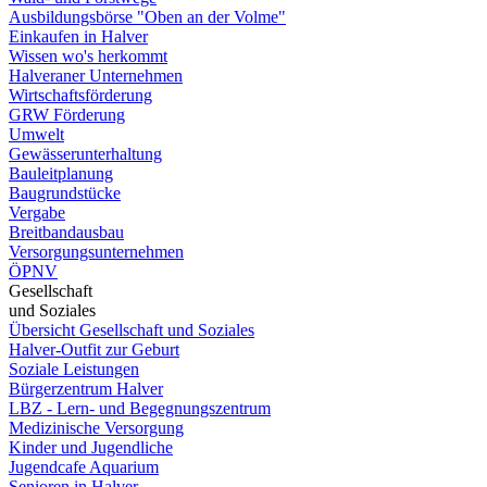
Ausbildungsbörse "Oben an der Volme"
Einkaufen in Halver
Wissen wo's herkommt
Halveraner Unternehmen
Wirtschaftsförderung
GRW Förderung
Umwelt
Gewässerunterhaltung
Bauleitplanung
Baugrundstücke
Vergabe
Breitbandausbau
Versorgungsunternehmen
ÖPNV
Gesellschaft
und Soziales
Übersicht Gesellschaft und Soziales
Halver-Outfit zur Geburt
Soziale Leistungen
Bürgerzentrum Halver
LBZ - Lern- und Begegnungszentrum
Medizinische Versorgung
Kinder und Jugendliche
Jugendcafe Aquarium
Senioren in Halver