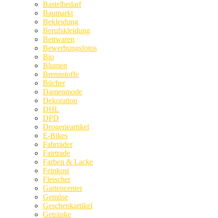
Bastelbedarf
Baumarkt
Bekleidung
Berufskleidung
Bettwaren
Bewerbungsfotos
Bio
Blumen
Brennstoffe
Bücher
Damenmode
Dekoration
DHL
DPD
Drogerieartikel
E-Bikes
Fahrräder
Fairtrade
Farben & Lacke
Feinkost
Fleischer
Gartencenter
Gemüse
Geschenkartikel
Getränke