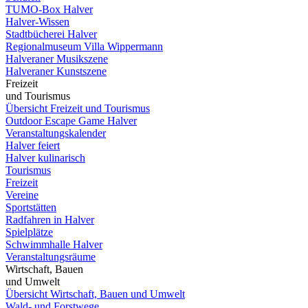
TUMO-Box Halver
Halver-Wissen
Stadtbücherei Halver
Regionalmuseum Villa Wippermann
Halveraner Musikszene
Halveraner Kunstszene
Freizeit
und Tourismus
Übersicht Freizeit und Tourismus
Outdoor Escape Game Halver
Veranstaltungskalender
Halver feiert
Halver kulinarisch
Tourismus
Freizeit
Vereine
Sportstätten
Radfahren in Halver
Spielplätze
Schwimmhalle Halver
Veranstaltungsräume
Wirtschaft, Bauen
und Umwelt
Übersicht Wirtschaft, Bauen und Umwelt
Wald- und Forstwege