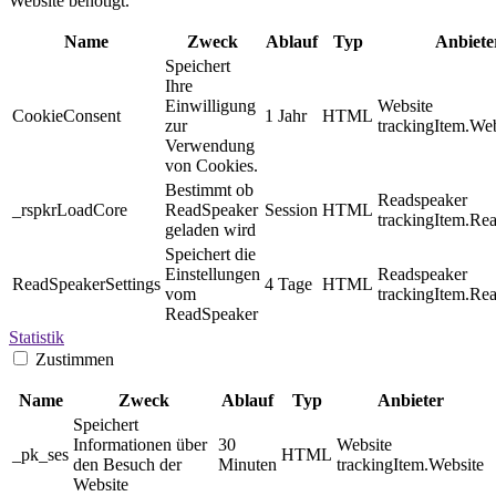
Website benötigt.
Name
Zweck
Ablauf
Typ
Anbiete
Speichert
Ihre
Einwilligung
Website
CookieConsent
1 Jahr
HTML
zur
trackingItem.Web
Verwendung
von Cookies.
Bestimmt ob
Readspeaker
_rspkrLoadCore
ReadSpeaker
Session
HTML
trackingItem.Re
geladen wird
Speichert die
Einstellungen
Readspeaker
ReadSpeakerSettings
4 Tage
HTML
vom
trackingItem.Re
ReadSpeaker
Statistik
Zustimmen
Name
Zweck
Ablauf
Typ
Anbieter
Speichert
Informationen über
30
Website
_pk_ses
HTML
den Besuch der
Minuten
trackingItem.Website
Website