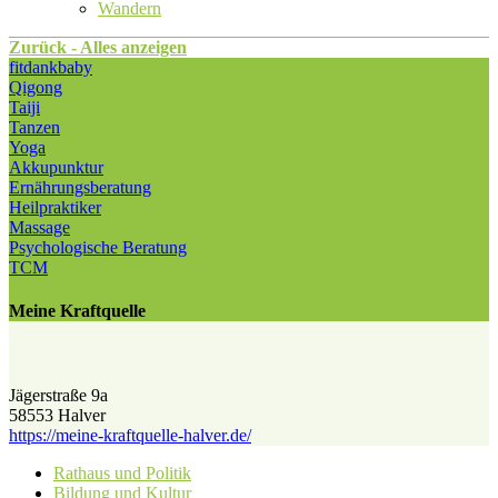
Wandern
Zurück - Alles anzeigen
fitdankbaby
Qigong
Taiji
Tanzen
Yoga
Akkupunktur
Ernährungsberatung
Heilpraktiker
Massage
Psychologische Beratung
TCM
Meine Kraftquelle
Jägerstraße 9a
58553 Halver
https://meine-kraftquelle-halver.de/
Rathaus und Politik
Bildung und Kultur