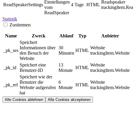
Einstellungen
Readspeaker
ReadSpeakerSettings
4 Tage
HTML
vom
trackingItem.Re
ReadSpeaker
Statistik
Zustimmen
Name
Zweck
Ablauf
Typ
Anbieter
Speichert
Informationen über
30
Website
_pk_ses
HTML
den Besuch der
Minuten
trackingItem.Website
Website
Speichert eine
13
Website
_pk_id
HTML
Benutzer-ID
Monate
trackingItem.Website
Speichert wie der
Benutzer die
6
Website
_pk_ref
HTML
Website aufgerufen
Monate
trackingItem.Website
hat
Alle Cookies ablehnen
Alle Cookies akzeptieren