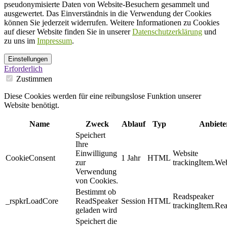
pseudonymisierte Daten von Website-Besuchern gesammelt und
ausgewertet. Das Einverständnis in die Verwendung der Cookies
können Sie jederzeit widerrufen. Weitere Informationen zu Cookies
auf dieser Website finden Sie in unserer
Datenschutzerklärung
und
zu uns im
Impressum
.
Einstellungen
Erforderlich
Zustimmen
Diese Cookies werden für eine reibungslose Funktion unserer
Website benötigt.
Name
Zweck
Ablauf
Typ
Anbiete
Speichert
Ihre
Einwilligung
Website
CookieConsent
1 Jahr
HTML
zur
trackingItem.Web
Verwendung
von Cookies.
Bestimmt ob
Readspeaker
_rspkrLoadCore
ReadSpeaker
Session
HTML
trackingItem.Re
geladen wird
Speichert die