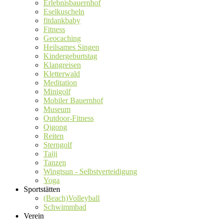
Erlebnisbauernhof
Eselkuscheln
fitdankbaby
Fitness
Geocaching
Heilsames Singen
Kindergeburtstag
Klangreisen
Kletterwald
Meditation
Minigolf
Mobiler Bauernhof
Museum
Outdoor-Fitness
Qigong
Reiten
Sterngolf
Taiji
Tanzen
Wingtsun - Selbstverteidigung
Yoga
Sportstätten
(Beach)Volleyball
Schwimmbad
Verein