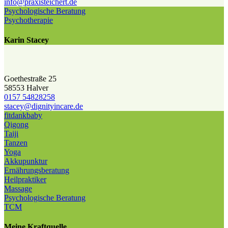
info@​praxisteichert.de
Psychologische Beratung
Psychotherapie
Karin Stacey
Goethestraße 25
58553 Halver
0157 54828258
stacey@​dignityincare.de
fitdankbaby
Qigong
Taiji
Tanzen
Yoga
Akkupunktur
Ernährungsberatung
Heilpraktiker
Massage
Psychologische Beratung
TCM
Meine Kraftquelle