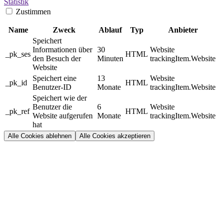
Statistik
Zustimmen
Name
Zweck
Ablauf
Typ
Anbieter
Speichert
Informationen über
30
Website
_pk_ses
HTML
den Besuch der
Minuten
trackingItem.Website
Website
Speichert eine
13
Website
_pk_id
HTML
Benutzer-ID
Monate
trackingItem.Website
Speichert wie der
Benutzer die
6
Website
_pk_ref
HTML
Website aufgerufen
Monate
trackingItem.Website
hat
Alle Cookies ablehnen
Alle Cookies akzeptieren