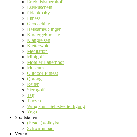
Erlebnisbauernhof
Eselkuscheln
fitdankbaby
Fitness
Geocaching
Heilsames Singen
Kindergeburtstag
Klangreisen
Kletterwald
Meditation
Minigolf
Mobiler Bauernhof
Museum
Outdoor-Fitness
Qigong
Reiten
Sterngolf
Taiji
Tanzen
Wingtsun - Selbstverteidigung
Yoga
Sportstätten
(Beach)Volleyball
Schwimmbad
Verein