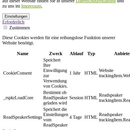
auf dieser Website finden Sie in unserer
Datenschutzerklärung
und
zu uns im
Impressum
.
Einstellungen
Erforderlich
Zustimmen
Diese Cookies werden für eine reibungslose Funktion unserer
Website benötigt.
Name
Zweck
Ablauf
Typ
Anbiete
Speichert
Ihre
Einwilligung
Website
CookieConsent
1 Jahr
HTML
zur
trackingItem.Web
Verwendung
von Cookies.
Bestimmt ob
Readspeaker
_rspkrLoadCore
ReadSpeaker
Session
HTML
trackingItem.Re
geladen wird
Speichert die
Einstellungen
Readspeaker
ReadSpeakerSettings
4 Tage
HTML
vom
trackingItem.Re
ReadSpeaker