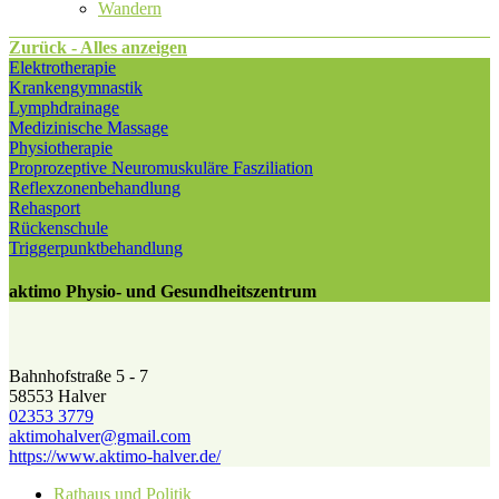
Wandern
Zurück - Alles anzeigen
Elektrotherapie
Krankengymnastik
Lymphdrainage
Medizinische Massage
Physiotherapie
Proprozeptive Neuromuskuläre Fasziliation
Reflexzonenbehandlung
Rehasport
Rückenschule
Triggerpunktbehandlung
aktimo Physio- und Gesundheitszentrum
Bahnhofstraße 5 - 7
58553 Halver
02353 3779
aktimohalver@​gmail.com
https://www.aktimo-halver.de/
Rathaus und Politik