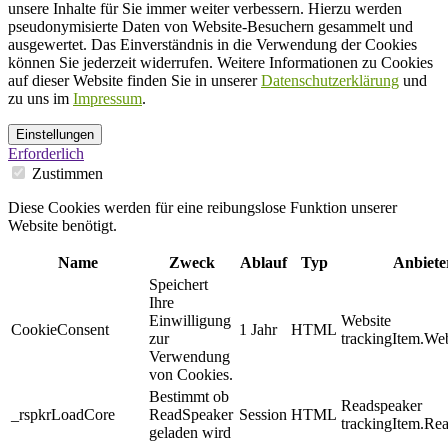
unsere Inhalte für Sie immer weiter verbessern. Hierzu werden
pseudonymisierte Daten von Website-Besuchern gesammelt und
ausgewertet. Das Einverständnis in die Verwendung der Cookies
können Sie jederzeit widerrufen. Weitere Informationen zu Cookies
auf dieser Website finden Sie in unserer
Datenschutzerklärung
und
zu uns im
Impressum
.
Einstellungen
Erforderlich
Zustimmen
Diese Cookies werden für eine reibungslose Funktion unserer
Website benötigt.
Name
Zweck
Ablauf
Typ
Anbiete
Speichert
Ihre
Einwilligung
Website
CookieConsent
1 Jahr
HTML
zur
trackingItem.Web
Verwendung
von Cookies.
Bestimmt ob
Readspeaker
_rspkrLoadCore
ReadSpeaker
Session
HTML
trackingItem.Re
geladen wird