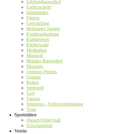
Erlebnisbauernhof
Eselkuscheln
fitdankbaby
Fitness
Geocaching
Heilsames Singen
Kindergeburtstag
Klangreisen
Kletterwald
Meditation
Minigolf
Mobiler Bauernhof
Museum
Outdoor-Fitness
Qigong
Reiten
Sterngolf
Taiji
Tanzen
Wingtsun - Selbstverteidigung
Yoga
Sportstätten
(Beach)Volleyball
Schwimmbad
Verein