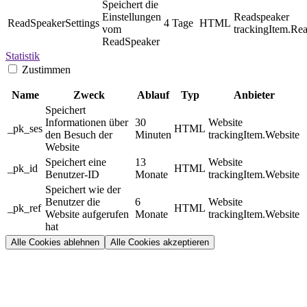
Speichert die
Einstellungen
Readspeaker
ReadSpeakerSettings
4 Tage
HTML
vom
trackingItem.Re
ReadSpeaker
Statistik
Zustimmen
Name
Zweck
Ablauf
Typ
Anbieter
Speichert
Informationen über
30
Website
_pk_ses
HTML
den Besuch der
Minuten
trackingItem.Website
Website
Speichert eine
13
Website
_pk_id
HTML
Benutzer-ID
Monate
trackingItem.Website
Speichert wie der
Benutzer die
6
Website
_pk_ref
HTML
Website aufgerufen
Monate
trackingItem.Website
hat
Alle Cookies ablehnen
Alle Cookies akzeptieren