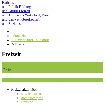
Rathaus
und Politik
Bildung
und Kultur
Freizeit
und Tourismus
Wirtschaft, Bauen
und Umwelt
Gesellschaft
und Soziales
Startseite
> Freizeit und Tourismus
> Freizeit
Freizeit
Freizeit
Kategorieauswahl : Medizinische Massage
Freizeitaktivitäten
Aussichtsturm
Bienenlehrpfad
Draisine