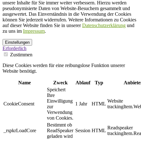
unsere Inhalte für Sie immer weiter verbessern. Hierzu werden
pseudonymisierte Daten von Website-Besuchern gesammelt und
ausgewertet. Das Einverständnis in die Verwendung der Cookies
können Sie jederzeit widerrufen. Weitere Informationen zu Cookies
auf dieser Website finden Sie in unserer
Datenschutzerklärung
und
zu uns im
Impressum
.
Einstellungen
Erforderlich
Zustimmen
Diese Cookies werden für eine reibungslose Funktion unserer
Website benötigt.
Name
Zweck
Ablauf
Typ
Anbiete
Speichert
Ihre
Einwilligung
Website
CookieConsent
1 Jahr
HTML
zur
trackingItem.Web
Verwendung
von Cookies.
Bestimmt ob
Readspeaker
_rspkrLoadCore
ReadSpeaker
Session
HTML
trackingItem.Re
geladen wird