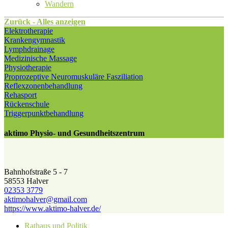
Wandern
Zurück - Alles anzeigen
Elektrotherapie
Krankengymnastik
Lymphdrainage
Medizinische Massage
Physiotherapie
Proprozeptive Neuromuskuläre Fasziliation
Reflexzonenbehandlung
Rehasport
Rückenschule
Triggerpunktbehandlung
aktimo Physio- und Gesundheitszentrum
Bahnhofstraße 5 - 7
58553 Halver
02353 3779
aktimohalver@​gmail.com
https://www.aktimo-halver.de/
Rathaus und Politik