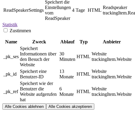
Speichert die
Einstellungen
Readspeaker
ReadSpeakerSettings
4 Tage
HTML
vom
trackingItem.Re
ReadSpeaker
Statistik
Zustimmen
Name
Zweck
Ablauf
Typ
Anbieter
Speichert
Informationen über
30
Website
_pk_ses
HTML
den Besuch der
Minuten
trackingItem.Website
Website
Speichert eine
13
Website
_pk_id
HTML
Benutzer-ID
Monate
trackingItem.Website
Speichert wie der
Benutzer die
6
Website
_pk_ref
HTML
Website aufgerufen
Monate
trackingItem.Website
hat
Alle Cookies ablehnen
Alle Cookies akzeptieren