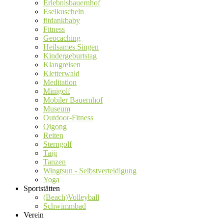
Erlebnisbauernhof
Eselkuscheln
fitdankbaby
Fitness
Geocaching
Heilsames Singen
Kindergeburtstag
Klangreisen
Kletterwald
Meditation
Minigolf
Mobiler Bauernhof
Museum
Outdoor-Fitness
Qigong
Reiten
Sterngolf
Taiji
Tanzen
Wingtsun - Selbstverteidigung
Yoga
Sportstätten
(Beach)Volleyball
Schwimmbad
Verein