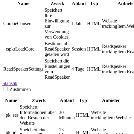
Name
Zweck
Ablauf
Typ
Anbiete
Speichert
Ihre
Einwilligung
Website
CookieConsent
1 Jahr
HTML
zur
trackingItem.Web
Verwendung
von Cookies.
Bestimmt ob
Readspeaker
_rspkrLoadCore
ReadSpeaker
Session
HTML
trackingItem.Re
geladen wird
Speichert die
Einstellungen
Readspeaker
ReadSpeakerSettings
4 Tage
HTML
vom
trackingItem.Re
ReadSpeaker
Statistik
Zustimmen
Name
Zweck
Ablauf
Typ
Anbieter
Speichert
Informationen über
30
Website
_pk_ses
HTML
den Besuch der
Minuten
trackingItem.Website
Website
Speichert eine
13
Website
_pk_id
HTML