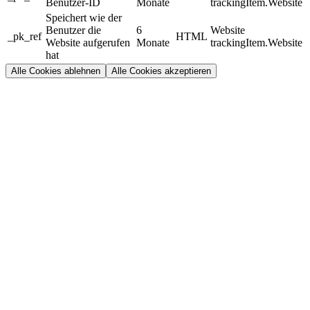
Benutzer-ID
Monate
trackingItem.Website
Speichert wie der
Benutzer die
6
Website
_pk_ref
HTML
Website aufgerufen
Monate
trackingItem.Website
hat
Alle Cookies ablehnen
Alle Cookies akzeptieren