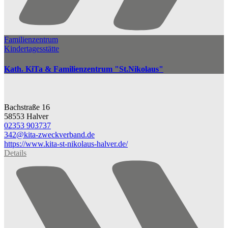
Familienzentrum
Kindertagesstätte
Kath. KiTa & Familienzentrum "St.Nikolaus"
Bachstraße 16
58553 Halver
02353 903737
342@​kita-zweckverband.de
https://www.kita-st-nikolaus-halver.de/
Details