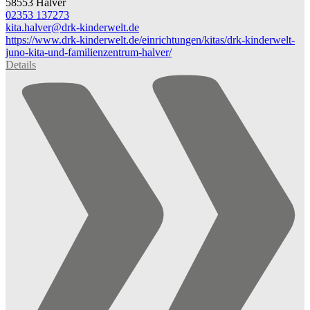
58553 Halver
02353 137273
kita.halver@​drk-kinderwelt.de
https://www.drk-kinderwelt.de/einrichtungen/kitas/drk-kinderwelt-
juno-kita-und-familienzentrum-halver/
Details