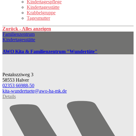
Kindertagespflege
Kindertagesstätte
Krabbelgruppe
Tagesmutter
Zurück - Alles anzeigen
Familienzentrum
Kindertagesstätte
AWO Kita & Familienzentrum "Wundertüte"
Pestalozziweg 3
58553 Halver
02353 66988-50
kita-wundertuete@​awo-ha-mk.de
Details