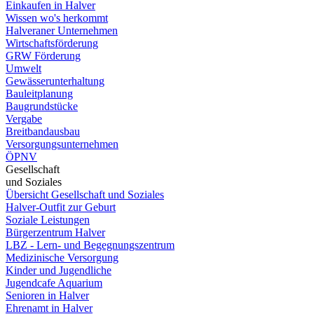
Einkaufen in Halver
Wissen wo's herkommt
Halveraner Unternehmen
Wirtschaftsförderung
GRW Förderung
Umwelt
Gewässerunterhaltung
Bauleitplanung
Baugrundstücke
Vergabe
Breitbandausbau
Versorgungsunternehmen
ÖPNV
Gesellschaft
und Soziales
Übersicht Gesellschaft und Soziales
Halver-Outfit zur Geburt
Soziale Leistungen
Bürgerzentrum Halver
LBZ - Lern- und Begegnungszentrum
Medizinische Versorgung
Kinder und Jugendliche
Jugendcafe Aquarium
Senioren in Halver
Ehrenamt in Halver