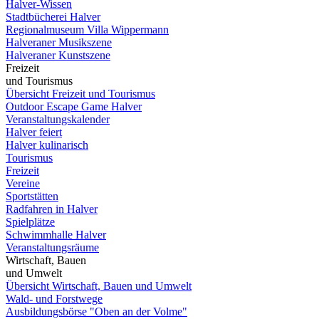
Halver-Wissen
Stadtbücherei Halver
Regionalmuseum Villa Wippermann
Halveraner Musikszene
Halveraner Kunstszene
Freizeit
und Tourismus
Übersicht Freizeit und Tourismus
Outdoor Escape Game Halver
Veranstaltungskalender
Halver feiert
Halver kulinarisch
Tourismus
Freizeit
Vereine
Sportstätten
Radfahren in Halver
Spielplätze
Schwimmhalle Halver
Veranstaltungsräume
Wirtschaft, Bauen
und Umwelt
Übersicht Wirtschaft, Bauen und Umwelt
Wald- und Forstwege
Ausbildungsbörse "Oben an der Volme"