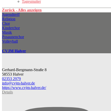
Tagesmutter
Zurück - Alles anzeigen
Jugendtreff
Religion
Chor
Kinderchor
Musik
Posaunenchor
Volleyball
CVJM Halver
Gerhard-Bergmann-Straße 8
58553 Halver
02353 2979
info@​cvjm-halver.de
https://www.cvjm-halver.de/
Details