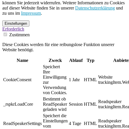
können Sie jederzeit widerrufen. Weitere Informationen zu Cookies
auf dieser Website finden Sie in unserer
Datenschutzerklärung
und
zu uns im
Impressum
.
Einstellungen
Erforderlich
Zustimmen
Diese Cookies werden für eine reibungslose Funktion unserer
Website benötigt.
Name
Zweck
Ablauf
Typ
Anbiete
Speichert
Ihre
Einwilligung
Website
CookieConsent
1 Jahr
HTML
zur
trackingItem.Web
Verwendung
von Cookies.
Bestimmt ob
Readspeaker
_rspkrLoadCore
ReadSpeaker
Session
HTML
trackingItem.Re
geladen wird
Speichert die
Einstellungen
Readspeaker
ReadSpeakerSettings
4 Tage
HTML
vom
trackingItem.Re