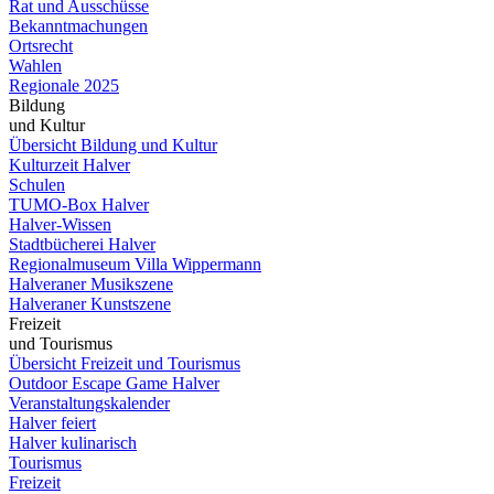
Rat und Ausschüsse
Bekanntmachungen
Ortsrecht
Wahlen
Regionale 2025
Bildung
und Kultur
Übersicht Bildung und Kultur
Kulturzeit Halver
Schulen
TUMO-Box Halver
Halver-Wissen
Stadtbücherei Halver
Regionalmuseum Villa Wippermann
Halveraner Musikszene
Halveraner Kunstszene
Freizeit
und Tourismus
Übersicht Freizeit und Tourismus
Outdoor Escape Game Halver
Veranstaltungskalender
Halver feiert
Halver kulinarisch
Tourismus
Freizeit