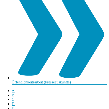
Öffentlichkeitsarbeit (Presseauskünfte)
A
B
C
D
E