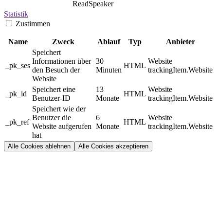
ReadSpeaker
Statistik
Zustimmen
Name
Zweck
Ablauf
Typ
Anbieter
Speichert
Informationen über
30
Website
_pk_ses
HTML
den Besuch der
Minuten
trackingItem.Website
Website
Speichert eine
13
Website
_pk_id
HTML
Benutzer-ID
Monate
trackingItem.Website
Speichert wie der
Benutzer die
6
Website
_pk_ref
HTML
Website aufgerufen
Monate
trackingItem.Website
hat
Alle Cookies ablehnen
Alle Cookies akzeptieren