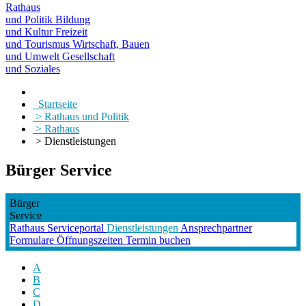
Rathaus
und Politik
Bildung
und Kultur
Freizeit
und Tourismus
Wirtschaft, Bauen
und Umwelt
Gesellschaft
und Soziales
Startseite
> Rathaus und Politik
> Rathaus
> Dienstleistungen
Bürger Service
Bürger
Service
Rathaus
Serviceportal
Dienstleistungen
Ansprechpartner
Formulare
Öffnungszeiten
Termin buchen
A
B
C
D