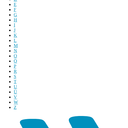
E
F
G
H
I
J
K
L
M
N
O
Ö
P
R
S
T
U
Ü
V
W
Z