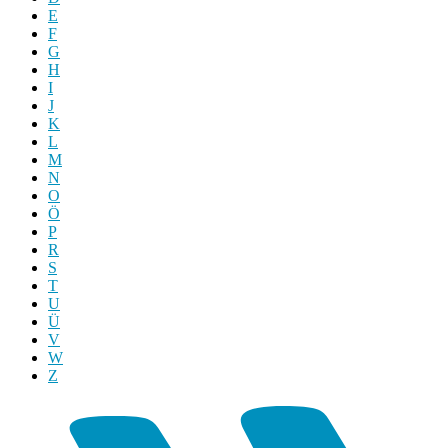
E
F
G
H
I
J
K
L
M
N
O
Ö
P
R
S
T
U
Ü
V
W
Z