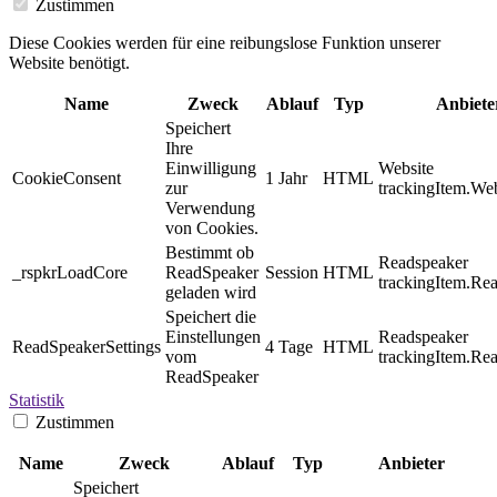
Zustimmen
Diese Cookies werden für eine reibungslose Funktion unserer
Website benötigt.
Name
Zweck
Ablauf
Typ
Anbiete
Speichert
Ihre
Einwilligung
Website
CookieConsent
1 Jahr
HTML
zur
trackingItem.Web
Verwendung
von Cookies.
Bestimmt ob
Readspeaker
_rspkrLoadCore
ReadSpeaker
Session
HTML
trackingItem.Re
geladen wird
Speichert die
Einstellungen
Readspeaker
ReadSpeakerSettings
4 Tage
HTML
vom
trackingItem.Re
ReadSpeaker
Statistik
Zustimmen
Name
Zweck
Ablauf
Typ
Anbieter
Speichert