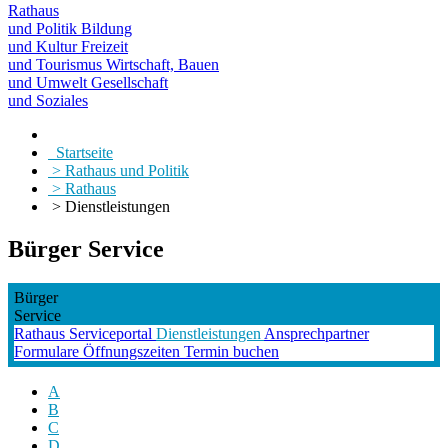
Rathaus
und Politik
Bildung
und Kultur
Freizeit
und Tourismus
Wirtschaft, Bauen
und Umwelt
Gesellschaft
und Soziales
Startseite
> Rathaus und Politik
> Rathaus
> Dienstleistungen
Bürger Service
Bürger
Service
Rathaus
Serviceportal
Dienstleistungen
Ansprechpartner
Formulare
Öffnungszeiten
Termin buchen
A
B
C
D