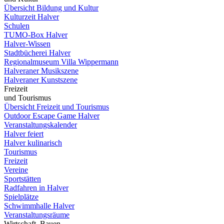
Übersicht Bildung und Kultur
Kulturzeit Halver
Schulen
TUMO-Box Halver
Halver-Wissen
Stadtbücherei Halver
Regionalmuseum Villa Wippermann
Halveraner Musikszene
Halveraner Kunstszene
Freizeit
und Tourismus
Übersicht Freizeit und Tourismus
Outdoor Escape Game Halver
Veranstaltungskalender
Halver feiert
Halver kulinarisch
Tourismus
Freizeit
Vereine
Sportstätten
Radfahren in Halver
Spielplätze
Schwimmhalle Halver
Veranstaltungsräume
Wirtschaft, Bauen