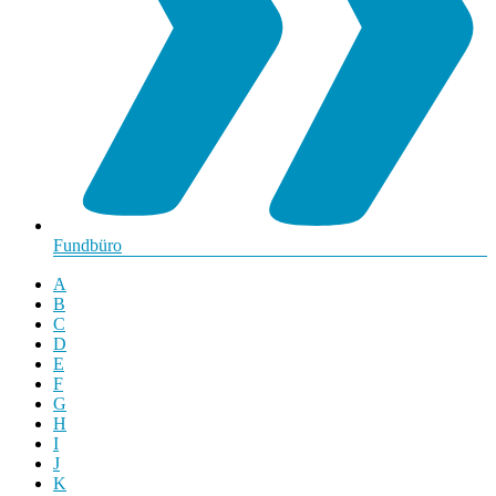
Fundbüro
A
B
C
D
E
F
G
H
I
J
K