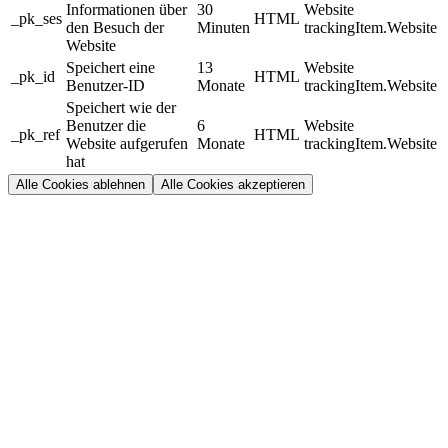
Informationen über
30
Website
_pk_ses
HTML
den Besuch der
Minuten
trackingItem.Website
Website
Speichert eine
13
Website
_pk_id
HTML
Benutzer-ID
Monate
trackingItem.Website
Speichert wie der
Benutzer die
6
Website
_pk_ref
HTML
Website aufgerufen
Monate
trackingItem.Website
hat
Alle Cookies ablehnen
Alle Cookies akzeptieren