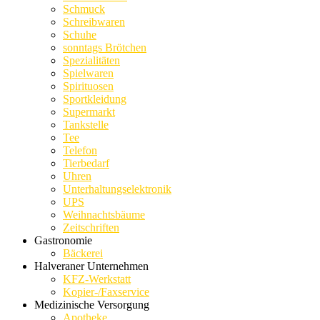
Schmuck
Schreibwaren
Schuhe
sonntags Brötchen
Spezialitäten
Spielwaren
Spirituosen
Sportkleidung
Supermarkt
Tankstelle
Tee
Telefon
Tierbedarf
Uhren
Unterhaltungselektronik
UPS
Weihnachtsbäume
Zeitschriften
Gastronomie
Bäckerei
Halveraner Unternehmen
KFZ-Werkstatt
Kopier-/Faxservice
Medizinische Versorgung
Apotheke