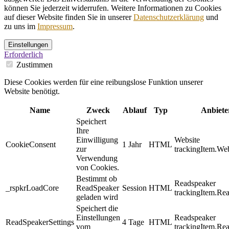
können Sie jederzeit widerrufen. Weitere Informationen zu Cookies
auf dieser Website finden Sie in unserer
Datenschutzerklärung
und
zu uns im
Impressum
.
Einstellungen
Erforderlich
Zustimmen
Diese Cookies werden für eine reibungslose Funktion unserer
Website benötigt.
Name
Zweck
Ablauf
Typ
Anbiete
Speichert
Ihre
Einwilligung
Website
CookieConsent
1 Jahr
HTML
zur
trackingItem.Web
Verwendung
von Cookies.
Bestimmt ob
Readspeaker
_rspkrLoadCore
ReadSpeaker
Session
HTML
trackingItem.Re
geladen wird
Speichert die
Einstellungen
Readspeaker
ReadSpeakerSettings
4 Tage
HTML
vom
trackingItem.Re