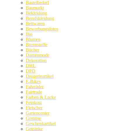
Bastelbedarf
Baumarkt
Bekleidung
Berufskleidung
Bettwaren
Bewerbungsfotos
Bio
Blumen
Brennstoffe
Bücher
Damenmode
Dekoration
DHL
DPD
Drogerieartikel
E-Bikes
Fahrräder
Fairtrade
Farben & Lacke
Feinkost
Fleischer
Gartencenter
Gemüse
Geschenkartikel
Getränke