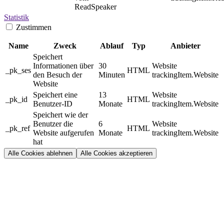
ReadSpeaker
Statistik
Zustimmen
Name
Zweck
Ablauf
Typ
Anbieter
Speichert
Informationen über
30
Website
_pk_ses
HTML
den Besuch der
Minuten
trackingItem.Website
Website
Speichert eine
13
Website
_pk_id
HTML
Benutzer-ID
Monate
trackingItem.Website
Speichert wie der
Benutzer die
6
Website
_pk_ref
HTML
Website aufgerufen
Monate
trackingItem.Website
hat
Alle Cookies ablehnen
Alle Cookies akzeptieren