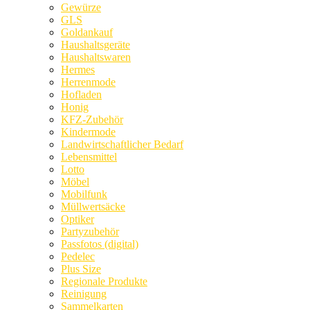
Gewürze
GLS
Goldankauf
Haushaltsgeräte
Haushaltswaren
Hermes
Herrenmode
Hofladen
Honig
KFZ-Zubehör
Kindermode
Landwirtschaftlicher Bedarf
Lebensmittel
Lotto
Möbel
Mobilfunk
Müllwertsäcke
Optiker
Partyzubehör
Passfotos (digital)
Pedelec
Plus Size
Regionale Produkte
Reinigung
Sammelkarten