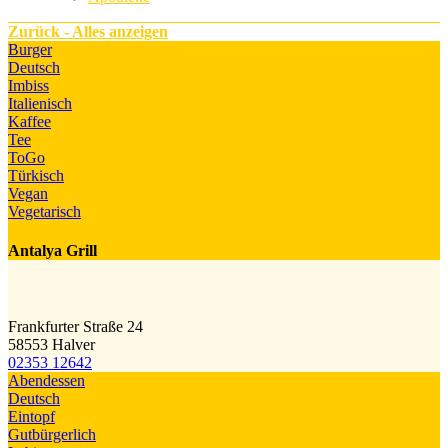
Zurück - Alles anzeigen
Burger
Deutsch
Imbiss
Italienisch
Kaffee
Tee
ToGo
Türkisch
Vegan
Vegetarisch
Antalya Grill
Frankfurter Straße 24
58553 Halver
02353 12642
Abendessen
Deutsch
Eintopf
Gutbürgerlich