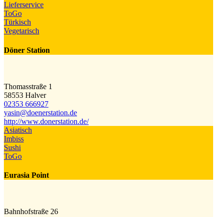
Lieferservice
ToGo
Türkisch
Vegetarisch
Döner Station
Thomasstraße 1
58553 Halver
02353 666927
yasin@​doenerstation.de
http://www.donerstation.de/
Asiatisch
Imbiss
Sushi
ToGo
Eurasia Point
Bahnhofstraße 26