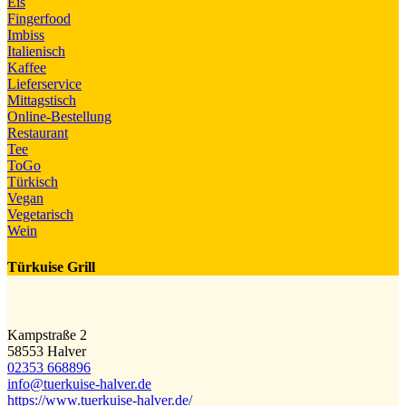
Eis
Fingerfood
Imbiss
Italienisch
Kaffee
Lieferservice
Mittagstisch
Online-Bestellung
Restaurant
Tee
ToGo
Türkisch
Vegan
Vegetarisch
Wein
Türkuise Grill
Kampstraße 2
58553 Halver
02353 668896
info@​tuerkuise-halver.de
https://www.tuerkuise-halver.de/