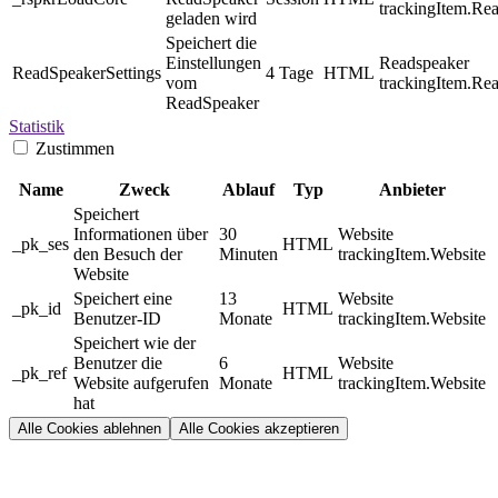
trackingItem.Re
geladen wird
Speichert die
Einstellungen
Readspeaker
ReadSpeakerSettings
4 Tage
HTML
vom
trackingItem.Re
ReadSpeaker
Statistik
Zustimmen
Name
Zweck
Ablauf
Typ
Anbieter
Speichert
Informationen über
30
Website
_pk_ses
HTML
den Besuch der
Minuten
trackingItem.Website
Website
Speichert eine
13
Website
_pk_id
HTML
Benutzer-ID
Monate
trackingItem.Website
Speichert wie der
Benutzer die
6
Website
_pk_ref
HTML
Website aufgerufen
Monate
trackingItem.Website
hat
Alle Cookies ablehnen
Alle Cookies akzeptieren