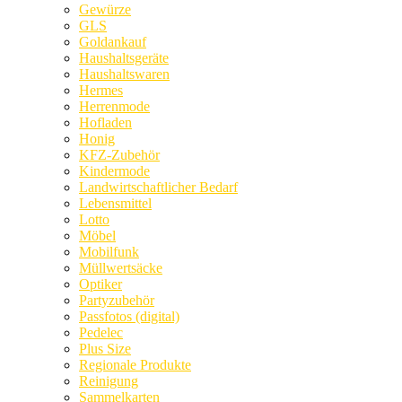
Gewürze
GLS
Goldankauf
Haushaltsgeräte
Haushaltswaren
Hermes
Herrenmode
Hofladen
Honig
KFZ-Zubehör
Kindermode
Landwirtschaftlicher Bedarf
Lebensmittel
Lotto
Möbel
Mobilfunk
Müllwertsäcke
Optiker
Partyzubehör
Passfotos (digital)
Pedelec
Plus Size
Regionale Produkte
Reinigung
Sammelkarten