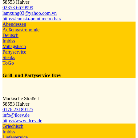
58553 Halver
02353 6679999
lamxung03@​yahoo.com.vn
https://eurasia-point.metro.bar/
Abendessen
Außengastronomie
Deutsch
Imbiss
Mittagstisch
Partyservice
Steaks
ToGo
Grill- und Partyservice Ilcev
Märkische Straße 1
58553 Halver
0176 23189125
info@​ilcev.de
https://www.ilcev.de
Griechisch
Imbiss
Lieferservice