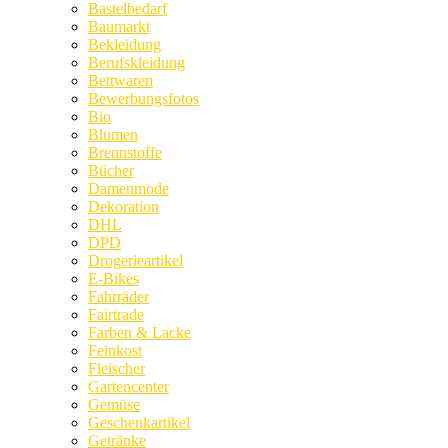
Bastelbedarf
Baumarkt
Bekleidung
Berufskleidung
Bettwaren
Bewerbungsfotos
Bio
Blumen
Brennstoffe
Bücher
Damenmode
Dekoration
DHL
DPD
Drogerieartikel
E-Bikes
Fahrräder
Fairtrade
Farben & Lacke
Feinkost
Fleischer
Gartencenter
Gemüse
Geschenkartikel
Getränke