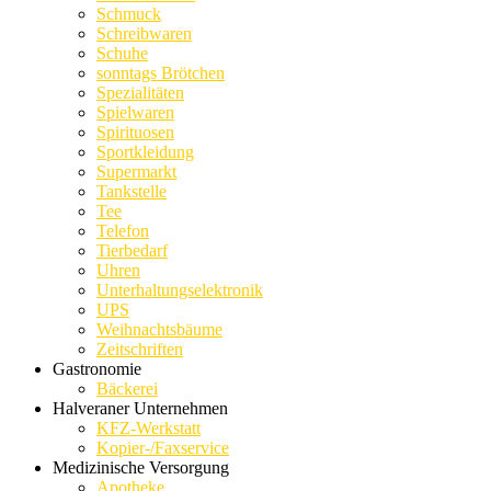
Schmuck
Schreibwaren
Schuhe
sonntags Brötchen
Spezialitäten
Spielwaren
Spirituosen
Sportkleidung
Supermarkt
Tankstelle
Tee
Telefon
Tierbedarf
Uhren
Unterhaltungselektronik
UPS
Weihnachtsbäume
Zeitschriften
Gastronomie
Bäckerei
Halveraner Unternehmen
KFZ-Werkstatt
Kopier-/Faxservice
Medizinische Versorgung
Apotheke