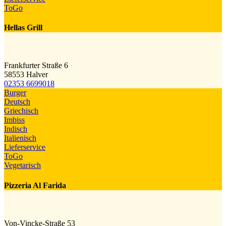
ToGo
Hellas Grill
Frankfurter Straße 6
58553 Halver
02353 6699018
Burger
Deutsch
Griechisch
Imbiss
Indisch
Italienisch
Lieferservice
ToGo
Vegetarisch
Pizzeria Al Farida
Von-Vincke-Straße 53