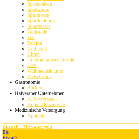
Spezialitäten
Spielwaren
Spirituosen
Sportkleidung
Supermarkt
Tankstelle
Tee
Telefon
Tierbedarf
Uhren
Unterhaltungselektronik
UPS
Weihnachtsbäume
Zeitschriften
Gastronomie
Bäckerei
Halveraner Unternehmen
KFZ-Werkstatt
Kopier-/Faxservice
Medizinische Versorgung
Apotheke
Zurück - Alles anzeigen
Eis
Eiscafé