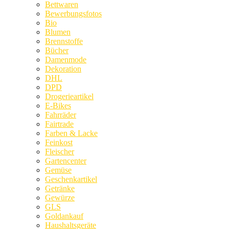
Bettwaren
Bewerbungsfotos
Bio
Blumen
Brennstoffe
Bücher
Damenmode
Dekoration
DHL
DPD
Drogerieartikel
E-Bikes
Fahrräder
Fairtrade
Farben & Lacke
Feinkost
Fleischer
Gartencenter
Gemüse
Geschenkartikel
Getränke
Gewürze
GLS
Goldankauf
Haushaltsgeräte