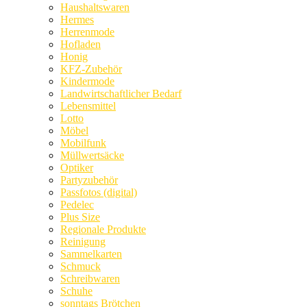
Haushaltswaren
Hermes
Herrenmode
Hofladen
Honig
KFZ-Zubehör
Kindermode
Landwirtschaftlicher Bedarf
Lebensmittel
Lotto
Möbel
Mobilfunk
Müllwertsäcke
Optiker
Partyzubehör
Passfotos (digital)
Pedelec
Plus Size
Regionale Produkte
Reinigung
Sammelkarten
Schmuck
Schreibwaren
Schuhe
sonntags Brötchen